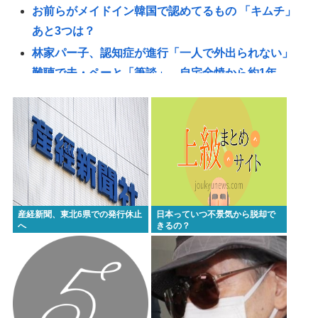
お前らがメイドイン韓国で認めてるもの 「キムチ」
あと3つは？
林家パー子、認知症が進行「一人で外出られない」
難聴で夫・ペーと「筆談」…自宅全焼から約1年
海外旅行したことある人来て！！！！！
一番うまい葉っぱがほうれん草という風潮
「戦争は止められる」 イオンモール熊本で被災の高
校生平和誓う
【悲報】大阪の花火大会、民度がガチでレベチwww
【朗報】新NISAを33歳で満額埋め終わるワイ、人生
産経新聞、東北6県での発行休止
日本っていつ不景気から脱却で
アガリの模様www
へ
きるの？
【画像】大阪の花火大会、民度がレベチ
ADHD/ASDのケンモメンはどーやって「ドーパミ
ン」出してる？？助けて…
お前らが大排気量の車に乗らない理由www