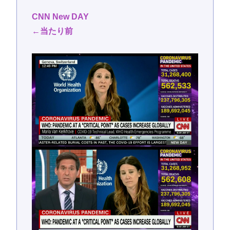
CNN New DAY
←当たり前