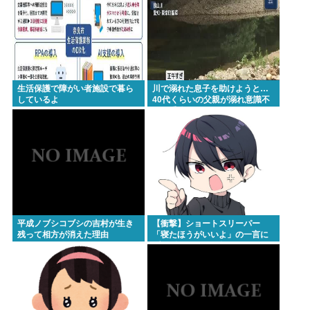
生活保護で障がい者施設で暮ら
川で溺れた息子を助けようと…
しているよ
40代くらいの父親が溺れ意識不
明の重体
平成ノブシコブシの吉村が生き
【衝撃】ショートスリーパー
残って相方が消えた理由
「寝たほうがいいよ」の一言に
ブチギレwww(※動画あり)