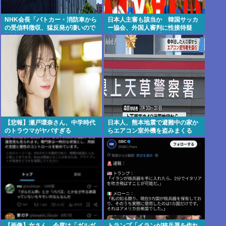
NHK会長「パトカー・消防車から
日本人主審も該当か 韓国サッカ
の受信料徴収、猛反発が凄いので
ー協会、外国人審判に性接待疑
検討し直します…」
惑…現地メディア「4強神話も疑
われる恥ずべき状況」[8/8] [ばー
ど★]
【悲報】瀬戸環奈さん、中学時代
日本人、熊本地震で避難中の家か
のトラウマがヤバすぎる
らエアコン室外機を盗みまくる
【Pickup08083041】
【画像】女さん、今度は「ガルガ
トランプ「イランが核兵器を作れ