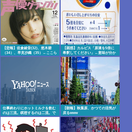
【悲報】佐倉綾音(32)、悠木碧
【困惑】カルピス「原液を5倍に
（34）、早見沙織（35）←ここら
希釈してください」←意味が分か
辺の独身ベテラン声優
りにくくて草
仕事終わりにホットミルクを飲む
【朗報】秋葉原、かつての活気が
のは三流。瞑想するのは二流。で
戻るwww
は世界の一流は？