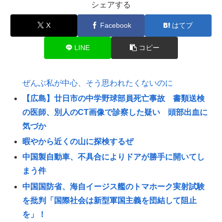
シェアする
X
Facebook
はてブ
LINE
コピー
ぜんぶ私が中心、そう思われたくないのに
【広島】廿日市の中学野球部員死亡事故 書類送検
の医師、別人のCT画像で診察した疑い 頭部出血に
気づか
暇やから近くの山に探検するぜ
中国製自動車、不具合によりドアが勝手に開いてし
まう件
中国国防省、海自イージス艦のトマホーク実射試験
を批判「国際社会は新型軍国主義を団結して阻止
を」！