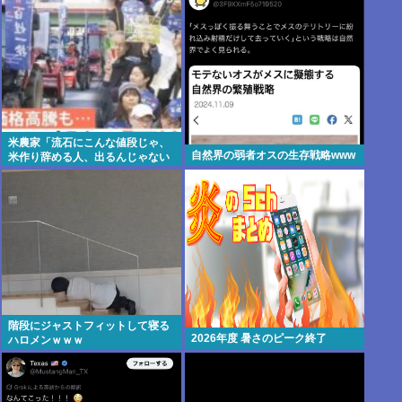
バッドエンドだった
米農家「流石にこんな値段じゃ、
自然界の弱者オスの生存戦略www
米作り辞める人、出るんじゃない
かなあ？？」
階段にジャストフィットして寝る
2026年度 暑さのピーク終了
ハロメンｗｗｗ