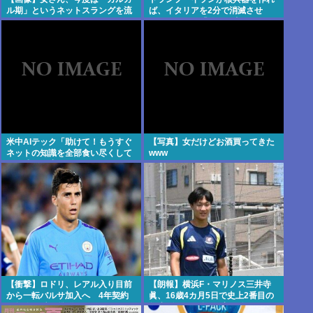
ル期」というネットスラングを流
ば、イタリアを2分で消滅させ
行らせるwww
る」メローニ「使った事あるのア
メリカだけじゃん」
米中AIテック「助けて！もうすぐ
【写真】女だけどお酒買ってきた
ネットの知識を全部食い尽くして
www
AIの成長が止まりそうなの！」→
本の買い漁り競争へ
【衝撃】ロドリ、レアル入り目前
【朗報】横浜F・マリノス三井寺
から一転バルサ加入へ 4年契約
眞、16歳4カ月5日で史上2番目の
で年俸55億円準備
年少ゴール！全3得点に絡む