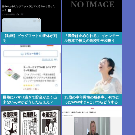
【動画】ビッグフットの正体が判
「戦争は止められる」 イオンモー
明
ル熊本で被災の高校生平和誓う
風俗にハマり過ぎて貯金が全く出
35歳の中年男性の独身率。40%だ
来ないんやがどうしたらええ？
ったwwwすま●こいつらどうする
つもり何だ？