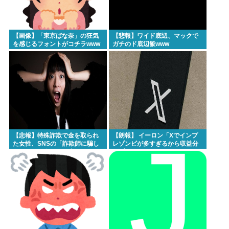
【画像】「東京ばな奈」の狂気
【悲報】ワイド底辺、マックで
を感じるフォントがコチラwww
ガチのド底辺飯www
【悲報】特殊詐欺で金を取られ
【朗報】 イーロン「Xでインプ
た女性、SNSの「詐欺師に騙し
レゾンビが多すぎるから収益分
取られたお金、取り戻せま
配プログラムやめるわ」
す」」に釣られさらに240万円失
うwww