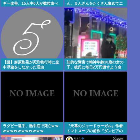
ギー改善、15人中6人が数粒食べ
ん、まんさんをたくさん集めてエ
られるようにwww
チエチダンスを全裸で踊るMVを撮
ってしまう❤
【謎】麻原彰晃が死刑執行時に空
知的な障害で精神年齢10歳の女の
中浮遊をしなかった理由
子、彼氏に毎日2万円渡すよう命
じられ、暴力を恐れ連日売春。客
の82歳を殺害し逮捕
ラグビー選手、熱中症で死亡w w
『天幕のジャードゥーガル』作者
w w w w w w w w w w w
トマトスープの前作『ダンピアの
おいしい冒険』、ものすごい鬼畜