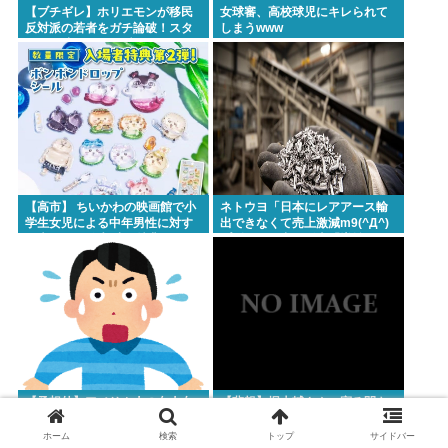
【ブチギレ】ホリエモンが移民
女球審、高校球児にキレられて
反対派の若者をガチ論破！スタ
しまうwww
ジオが凍りついた瞬間がヤバす
ぎる…
【高市】 ちいかわの映画館で小
ネトウヨ「日本にレアアース輸
学生女児による中年男性に対す
出できなくて売上激減m9(^Д^)
る声かけが発生 映画特典をおね
プギャー」中国稀土「増益すぎ
だり
てすまん」
【予想外】アメリカ人の白人女
【悲報】堀大輔さん、寝る間も
に先祖を聞いたら衝撃的なこと
惜しんでレスバ祭りwww
を言い出した
ホーム
検索
トップ
サイドバー