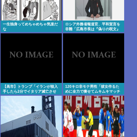
一生独身ってめちゃめちゃ気楽だ
ロシア外務省報道官、平和宣言を
な
非難「広島市長は『偽りの呪文』
を繰り返している」
【高市】トランプ「イランが核入
120キロ非モテ男性「彼女作るた
手したら2分でイタリア滅亡させ
めに全力で痩せてムキムキマッチ
られるんだよ？」メローニ「でも
ョになるぞ！」 結果www
核兵器実戦で使ったのお前らだけ
だろ」