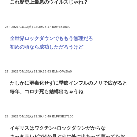
これ歴史上最悪のウイルスじゃね？
26 : 2021/04/13(火) 23:39:26.17
ID:lfH/a1m30
全世界ロックダウンでももう無理だろ
初めの頃なら成功しただろうけど
27 : 2021/04/13(火) 23:39:29.93
ID:ImOPsZht0
たしかに弱毒化せずに季節インフルのノリで広がると
毎年、コロナ死も結構出ちゃうね
28 : 2021/04/13(火) 23:39:46.49
ID:PK5B2T100
イギリスはワクチン+ロックダウンだからな
さっきテレビで4か月ぶりに外に出たって言ってたお