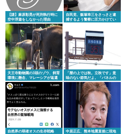
みいちゃんと山田さんって何で急に叩かれだした
の？
【謎】麻原彰晃が死刑執行時に
自民党、飯塚幸三をさっさと逮
空中浮遊をしなかった理由
捕するよう警察に圧力かけてい
たwww
Powered by livedoor 相互RSS
天王寺動物園の3頭のゾウ、飼育
「暦の上では秋。立秋です」意
環境に懸念、マレーシアが返還
味のない節気だよ。「パネルの
要求署名17万人。酷すぎる日本
上では19」みたいな風俗嬢かよ
の動物園
自然界の弱者オスの生存戦略
中居正広、熊本地震直後に現地