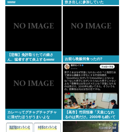
www
炊き出しに参加していた
【悲報】免許取りたての娘さ
お前ら晩飯何食ったの?
ん、猛者すぎて炎上するwww
カレーってグチャグチャグチャ
【高市】竹田恒泰「天皇になれ
に混ぜたほうがうまいよな
るのは男だけ。2000年も続いて
きた伝統。歌舞伎も女は駄目だ
よね？」