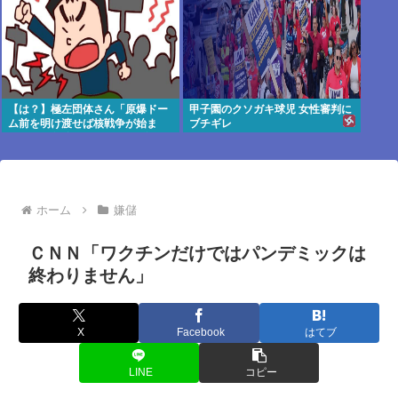
【は？】極左団体さん「原爆ドー
甲子園のクソガキ球児 女性審判に
ム前を明け渡せば核戦争が始ま
ブチギレ
る！」→ 観衆のマジレスが鋭すぎ
るとネットで話題に → www
ホーム
嫌儲
ＣＮＮ「ワクチンだけではパンデミックは
終わりません」
X
Facebook
はてブ
LINE
コピー