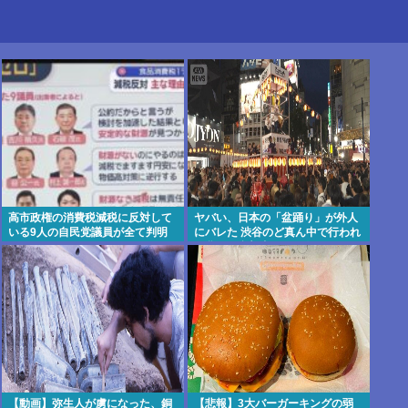
高市政権の消費税減税に反対して
ヤバい、日本の「盆踊り」が外人
いる9人の自民党議員が全て判明
にバレた 渋谷のど真ん中で行われ
www
た盆踊り参加者67000人のうち
20000人が外人、ダンシングヒー
ローに熱狂
【動画】弥生人が虜になった、銅
【悲報】3大バーガーキングの弱