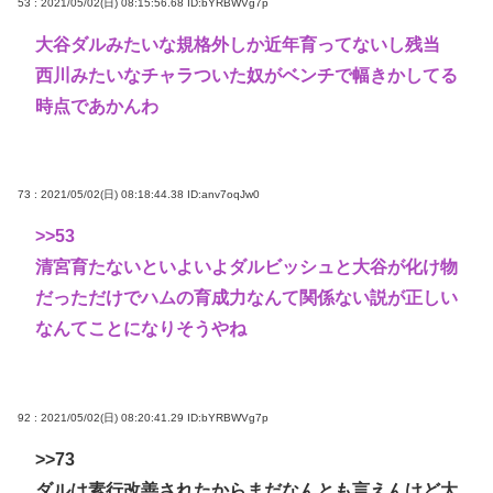
53 : 2021/05/02(日) 08:15:56.68
ID:bYRBWVg7p
大谷ダルみたいな規格外しか近年育ってないし残当
西川みたいなチャラついた奴がベンチで幅きかしてる
時点であかんわ
73 : 2021/05/02(日) 08:18:44.38
ID:anv7oqJw0
>>53
清宮育たないといよいよダルビッシュと大谷が化け物
だっただけでハムの育成力なんて関係ない説が正しい
なんてことになりそうやね
92 : 2021/05/02(日) 08:20:41.29
ID:bYRBWVg7p
>>73
ダルは素行改善されたからまだなんとも言えんけど大