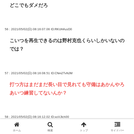
どこでもダメだろ
56 : 2021/05/02(日) 08:16:07.06
ID:RKUHAzzD0
こいつを再生できるのは野村克也くらいしかいないの
では？
57 : 2021/05/02(日) 08:16:08.51
ID:CNm2TvNJM
打つ方はまだまだ長い目で見れても守備はあかんやろ
あいつ練習してないんか？
58 : 2021/05/02(日) 08:16:12.02
ID:xoVJlch00
小学生のときが全盛期というなんJ民みたいなやつ
ホーム
検索
トップ
サイドバー