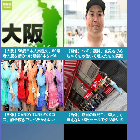
い」東名高速で「死の恐怖」約1.7
るな」
キロの追突！
【大阪】58歳日本人男性の、80歳
【画像】へずま議員、被災地でめ
母の腹を踏みつけ肋骨8本をバキ
ちゃくちゃ働いて老人たちを笑顔
バキにして殺害。子供を産んだ結
にしてしまうww
末がこれなら少子化仕方ないね
【画像】CANDY TUNEのJKコ
【画像】昨日の銀だこ、88人しか
ス、誇張抜きでレベチかわいい
買えない88円セールでクソ暑いの
www 【Pickup08082959】
に大行列をなす日本人がこれwww