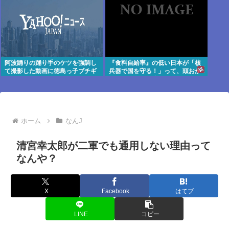
阿波踊りの踊り手のケツを強調し
『食料自給率』の低い日本が「核
て撮影した動画に徳島っ子ブチギ
兵器で国を守る！」って、頭おか
レ
しくね？食べ物止められたら終わ
りじゃん
ホーム
なんJ
清宮幸太郎が二軍でも通用しない理由って
なんや？
X
Facebook
はてブ
LINE
コピー