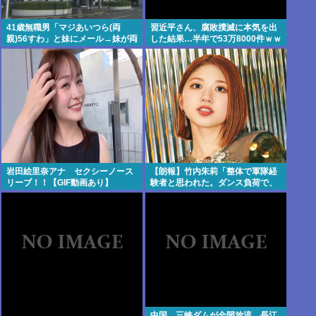
41歳無職男「マジあいつら(両
習近平さん、腐敗撲滅に本気を出
親)56すわ」と妹にメール→妹が両
した結果…半年で53万8000件ｗｗ
親にメール転送→両親が警察に相
ｗ
談→無職おじ逮捕
岩田絵里奈アナ セクシーノース
【朗報】竹内朱莉「整体で軍隊経
リーブ！！【GIF動画あり】
験者と思われた。ダンス負荷で、
私の骨と筋肉はもうグチャグチャ
になってい
中国、三峡ダムが全開放流。長江