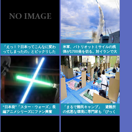
「えっ！？日本ってこんなに変わ
米軍、パトリオットミサイルの残
ってしまったの」とビックリした
弾が1700発を切る。対イランで大
こと
量消耗した分を補填するのに2年
以上かかる模様。
“日本発”「スター・ウォーズ」長
「まるで難民キャンプ」 避難所
編アニメシリーズにファン興奮
の劣悪な環境に専門家も「びっく
「劇場版にして欲しい」「艦隊戦
りした」 車中泊にもリスクが
も派手で面白い」
「熱したフライパンに飛び込むよ
うなもの」