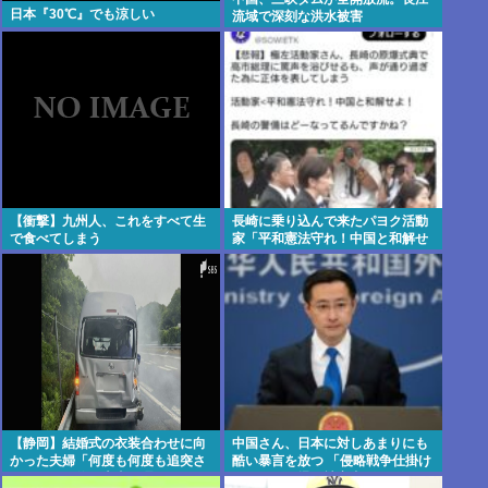
日本『30℃』でも涼しい
流域で深刻な洪水被害
【衝撃】九州人、これをすべて生
長崎に乗り込んで来たパヨク活動
で食べてしまう
家「平和憲法守れ！中国と和解せ
よ！」
【静岡】結婚式の衣装合わせに向
中国さん、日本に対しあまりにも
かった夫婦「何度も何度も追突さ
酷い暴言を放つ 「侵略戦争仕掛け
れ…何が目的か本当に理解できな
たくせに原爆で被害者ビジネスす