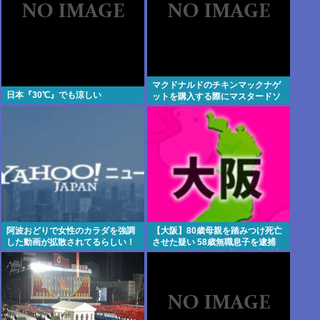
マクドナルドのチキンマックナゲ
日本『30℃』でも涼しい
ットを購入する際にマスタードソ
ースを選ぶやつ、ゲェジだった
阿波おどりで女性のカラダを強調
【大阪】80歳母親を踏みつけ死亡
した動画が拡散されてるらしい！
させた疑い 58歳無職息子を逮捕
許せないなこれ
13～14年前から2人暮らし「介護
疲れで日常的に暴行」 岬町