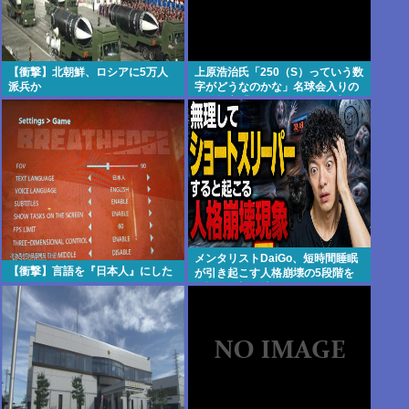
【衝撃】北朝鮮、ロシアに5万人
上原浩治氏「250（S）っていう数
派兵か
字がどうなのかな」名球会入りの
条件提言「300とか…」 #野球 |
2000安打のハードルが低い
メンタリストDaiGo、短時間睡眠
【衝撃】言語を『日本人』にした
が引き起こす人格崩壊の5段階を
解説…最初に壊れるのは眠気では
なく「心の余白」