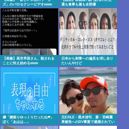
ズ」のパロセクシービデオwww
通も食事も服も全部優
待・・・・・・・・・
【画像】高市早苗さん、殺される
日本から刺青への偏見を消し去り
ことに怯え始めるwww
たいんやけど
嬢「腰振りゆっくりだったね❤」
元EXILE・黒木啓司、妻・宮崎麗
ぼく「あはは…」
果被告へのDV事案で逮捕されてい
た 宮崎は全身打撲、頭部裂傷及び