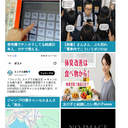
ん」
券売機でチンタラしてる鈍感日
【画像】まんさん、ぶち切れ
本人、ガチで増える。
「電車内でこういうポジのお
197cm57kgの俺が背後5cmまで
じ、ガチでイラネ」
接近してるのに急ぎもしない
件。
ジャンプ43億キャンセルまんさ
女の子と結婚したい男の子www
ん「美女」