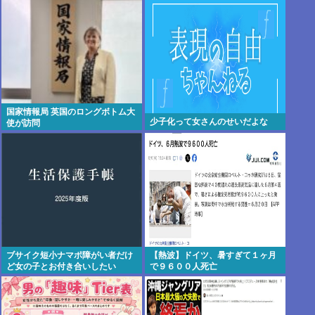
も
争を防ぐ！」
国家情報局 英国のロングボトム大
少子化って女さんのせいだよな
使が訪問
ブサイク短小ナマポ障がい者だけ
【熱波】ドイツ、暑すぎて１ヶ月
ど女の子とお付き合いしたい
で９６００人死亡