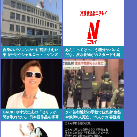
打撲、頸部損傷の怪我
自身のパソコンの中に宮沢りえや
あんこってけっこう糖分ヤバいん
栗山千明やシャルロット・ゲンズ
だな。炭水化物がカスタード七越
ブールを保存した男を逮捕
の1.8倍くらいあったぞ。
GACKTや小沢仁志の「セリフが
タイ首都近郊の学校で銃乱射 生徒
聞き取れない」 日本語作品を字幕
や教師6人死亡、15人ケガ 容疑者
で見る人が増えている背景… 聴力
は生徒…犯行後に自殺
低下が原因ではない？