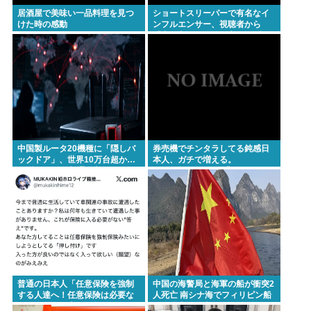
居酒屋で美味い一品料理を見つ
ショートスリーパーで有名なイ
けた時の感動
ンフルエンサー、視聴者から
「寝た方がいい」と言われブチ
ギレ
中国製ルータ20機種に「隠しバ
券売機でチンタラしてる鈍感日
ックドア」、世界10万台超か…
本人、ガチで増える。
35秒ごとに外部通信判明www
197cm57kgの俺が背後5cmまで
接近してるのに急ぎもしない
件。
普通の日本人「任意保険を強制
中国の海警局と海軍の船が衝突2
する人達へ！任意保険は必要な
人死亡 南シナ海でフィリピン船
い。そもそも事故を起こしませ
を追跡中、公表までに1年