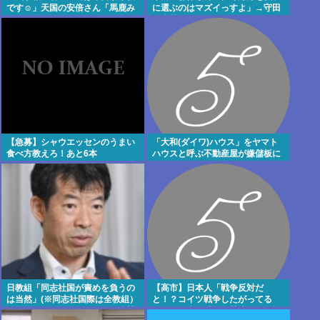
です☺」天国の安倍さん「馬鹿み
に選ぶのはマズイっすよ」→守田
たいな暦だな」
代表落ち
【急募】シャウエッセンのうまい
「大和(ダイワ)ハウス」をヤマト
食べ方教えろ！あと6本
ハウスと呼ぶ不動産屋が嫌儲板に
現れる
日教組「同志社国が責めを負うの
【高市】日本人「戦争反対だ
は当然」(※同志社国際は全教組）
と！？コイツ戦争したがってる
日教組はバランスいいと自画自賛
ぞ！」日本人「戦争賛成こそが戦