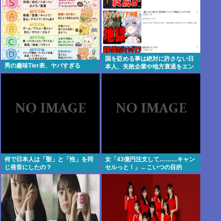
国を貶める事は絶対に許さない日
男の趣味Tier表、ヤバすぎる
本人、失敗企業や地方衰退をエン
タメ化して楽しむ事は大好きだっ
たと判明www
何で日本人は「聖」と「性」を同
女「43億円注文して………キャン
じ発音にしたの？
セルっと！」←こいつの目的