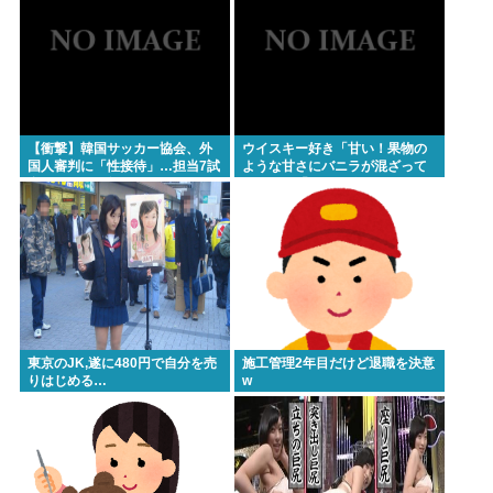
この映画は観なくていいって作品教えて
近場で「天の川」見れる場所教えて🥺
Powered by livedoor 相互RSS
【衝撃】韓国サッカー協会、外
ウイスキー好き「甘い！果物の
国人審判に「性接待」…担当7試
ような甘さにバニラが混ざって
合はまさかの無敗
る」わい「はぇー飲んでみる
か」
東京のJK,遂に480円で自分を売
施工管理2年目だけど退職を決意
りはじめる…
w