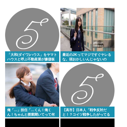
w w
国税局職員（25）、税務調査で知り合った納税者の
自宅に出入りしお小遣い1億5000万円頂戴するwww
高配当をうたった「みんなで大家さん」→実態は
2881億円の債務超過
【九州名物】鶏刺し食べた医師、全身麻痺へ…「死
「大和(ダイワ)ハウス」をヤマト
最近のJKってマジですぐヤレる
んだほうが良い」
ハウスと呼ぶ不動産屋が嫌儲板
な。頭おかしいんじゃないの
に現れる
へずまりゅう、被災地で発熱。現地の医療リソース
消耗させるとか予想以上に迷惑だったな
【衝撃】ジャンポケ斉藤の被害女性「バウムクーヘ
ン売ったりTikTokライブしててムカついたから示談
しなかった」←コレってさ…
日産e-power、無給油で1980km走行しギネス記録を
俺「…」担任「…くん！俺く
【高市】日本人「戦争反対だ
達成、無駄な発電や送電ロスなくEVよりエコを証明
ん！ちゃんと授業聞いてって何
と！？コイツ戦争したがってる
度m」俺「(───来るッ！)」
ぞ！」日本人「戦争賛成こそが
【熱波】ドイツ、暑すぎて１ヶ月で９６００人死亡
戦争を防ぐ！」