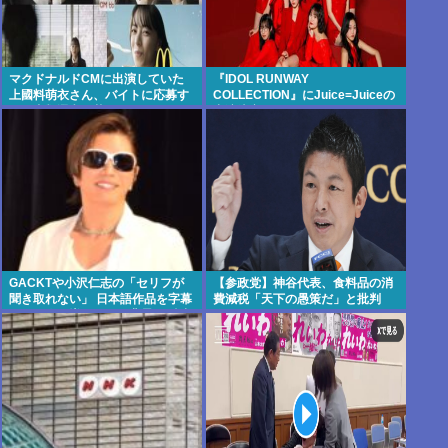
マクドナルドCMに出演していた
『IDOL RUNWAY
上國料萌衣さん、バイトに応募す
COLLECTION』にJuice=Juiceの
るも書類選考で落ちる
出演決定
GACKTや小沢仁志の「セリフが
【参政党】神谷代表、食料品の消
聞き取れない」 日本語作品を字幕
費減税「天下の愚策だ」と批判
で見る人が増えている背景… 聴力
★3
低下が原因ではない？