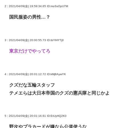
2 : 2021/04/09(金) 19:59:34.65
ID:moSsOpU7M
国民服姿の男性…？
3 : 2021/04/09(金) 20:00:55.73
ID:tbYlHYTj0
東京だけでやってろ
4 : 2021/04/09(金) 20:01:12.72
ID:kMj8AywYK
クズだな五輪スタッフ
テメエらは大日本帝国のクズの憲兵隊と同じかよ
5 : 2021/04/09(金) 20:01:16.61
ID:EtUyHQ2K0
野次やプラカードが嫌なら公道使うな