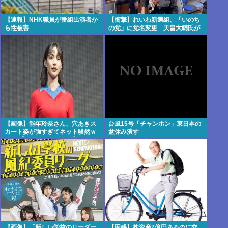
【速報】NHK職員が番組出演者か
【衝撃】れいわ新選組、「いのち
ら性被害
の党」に党名変更 天畠大輔氏が
共同代表へ
【画像】能年玲奈さん、穴あきス
台風15号「チャンホン」東日本の
カート姿が強すぎてネット騒然ｗ
盆休み潰す
ｗｗ 【Pickup07092033】
【画像】「新しい学校のリーダー
【困惑】株資産7億円あるのに交