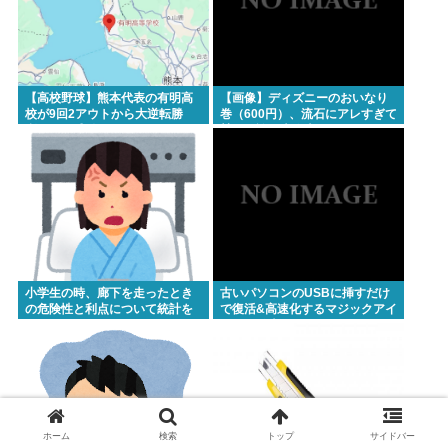
【高校野球】熊本代表の有明高
【画像】ディズニーのおいなり
校が9回2アウトから大逆転勝
巻（600円）、流石にアレすぎて
利！！！感動をありがとう
賛否両論の大炎上をしてしまうw
w w w w w w
小学生の時、廊下を走ったとき
古いパソコンのUSBに挿すだけ
の危険性と利点について統計を
で復活&高速化するマジックアイ
とった奴がいた
テムが発売される
ホーム
検索
トップ
サイドバー