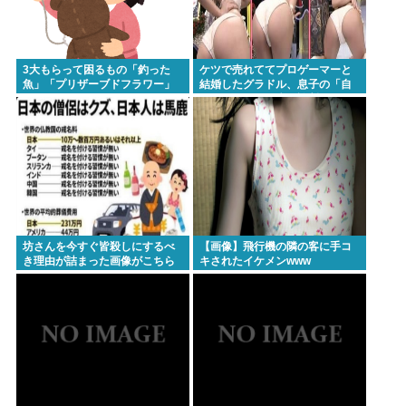
3大もらって困るもの「釣った
ケツで売れててプロゲーマーと
魚」「プリザーブドフラワー」
結婚したグラドル、息子の「自
閉スペクトラム症」診断にショ
ックで泣く
坊さんを今すぐ皆殺しにするべ
【画像】飛行機の隣の客に手コ
き理由が詰まった画像がこちら
キされたイケメンwww