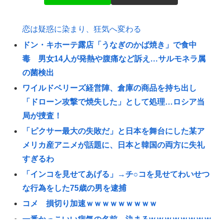
恋は疑惑に染まり、狂気へ変わる
ドン・キホーテ露店「うなぎのかば焼き」で食中
毒 男女14人が発熱や腹痛など訴え…サルモネラ属
の菌検出
ワイルドベリーズ経営陣、倉庫の商品を持ち出し
「ドローン攻撃で焼失した」として処理…ロシア当
局が捜査！
「ピクサー最大の失敗だ」と日本を舞台にした某ア
メリカ産アニメが話題に、日本と韓国の両方に失礼
すぎるわ
「インコを見せてあげる」→チ○コを見せてわいせつ
な行為をした75歳の男を逮捕
コメ 損切り加速ｗｗｗｗｗｗｗｗｗ
一番かっこいい病気の名前、決まるw w w w w w w w