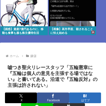
【困惑】資産7億円あるのに、移
【画像】高市早苗、殺されること
動も食事も服も株主優待生活
に怯え始める
ホーム
嫌儲
嘘つき聖火リレースタッフ「五輪憲章に
『五輪は個人の意見を主張する場ではな
い』と書いてある。沿道で『五輪反対』の
主張は許されない」
X
Facebook
はてブ