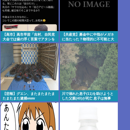
【高市】高市早苗「吉村、自民党
【共産党】募金中に中指がメガネ
大会では歯の浮く言葉でアタシを
に当たった？物理的に不可能と大
褒めちぎりなさい！」大阪維新吉
爆笑
村「ハハ…」
【悲報】グエン、またまたまたま
川で溺れた息子(11)を助けようと
たまたまた逮捕www
した父親(40)が死亡 息子は無事