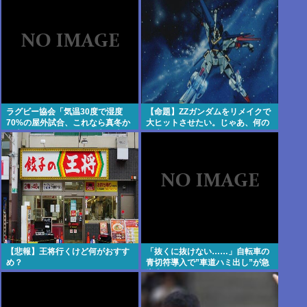
ン』の思い出
ラグビー協会「気温30度で湿度
【命題】ZZガンダムをリメイクで
70%の屋外試合、これなら真冬か
大ヒットさせたい。じゃあ、何の
ら来たオーストラリア代表に勝て
要素を足せばいい？
るだろw」なのに敗北
【悲報】王将行くけど何がおすす
「抜くに抜けない……」自転車の
め？
青切符導入で”車道ハミ出し”が急
増中