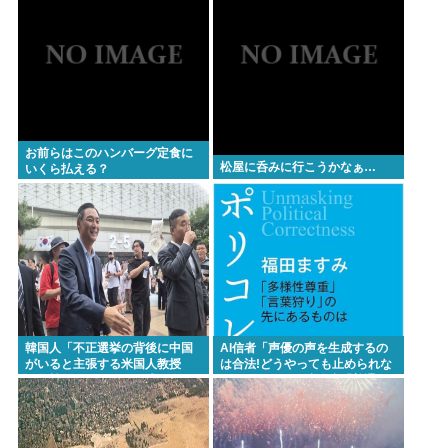
お前らはこのハンバーグ定食に
松屋に呑みに行こうかなぁ…
いくら払える？
韓国人「不正選挙の背後に中国
AI信者「声優の声を生成するの
がいると主張する米国人教授
は合法!どうやっても止められな
に、韓国ネット民が困惑」
い！キャキャ」法務省「普通に
権利侵害っす」