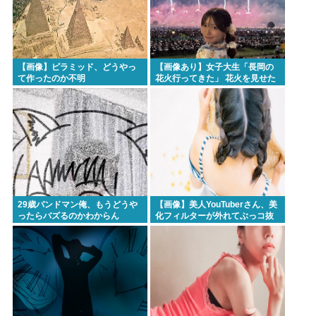
【画像】ピラミッド、どうやっ
【画像あり】女子大生「長岡の
て作ったのか不明
花火行ってきた」 花火を見せた
いのか自分を見せたいのかどっ
ちだよ！
29歳バンドマン俺、もうどうや
【画像】美人YouTuberさん、美
ったらバズるのかわからん
化フィルターが外れてぶっコ抜
けwww