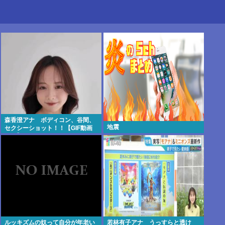
森香澄アナ ボディコン、谷間、
地震
セクシーショット！！【GIF動画
あり】
ルッキズムの奴って自分が年老い
若林有子アナ うっすらと透け