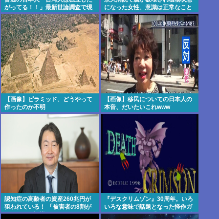
がってる！！」最新世論調査で現
になった女性、意識は正常なこと
状維持が圧倒的に多いことが判明..
が確認されおわる
【画像】ピラミッド、どうやって
【画像】移民についての日本人の
作ったのか不明
本音、だいたいこれwww
認知症の高齢者の資産260兆円が
『デスクリムゾン』30周年。いろ
狙われている！ 「被害者の8割が
いろな意味で話題となった怪作ガ
だまされた認識なし」
ンシューティング『デスクリムゾ