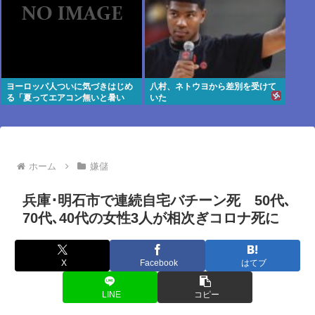
ヨーロッパ人ついに気づきはじめ
八村、ネトウヨから差別を受けて
る「夏ってエアコン無いと暑い
いた
わ」
ホーム
嫌儲
兵庫･明石市で連続自宅バチーン死 50代､
70代､40代の女性3人が相次ぎコロナ死に
X
Facebook
はてブ
LINE
コピー