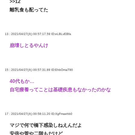
>>12
離乳食も配ってた
13 : 2021/04/27(火) 00:57:17.59
ID:eLBLvEBfa
崩壊しとるやんけ
15 : 2021/04/27(火) 00:57:31.89
ID:EhbOmaT90
40代もか…
自宅療養ってことは基礎疾患もなかったのかな
17 : 2021/04/27(火) 00:58:11.20
ID:XgFmaehb0
マジで何で橋下感染しねえんだよ
安倍や菅や二階もだけど