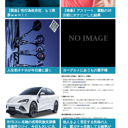
【緊急】性行為依存症、もう限
【画像】アスリート、運動の30
界ｗｗ⇒！！
分前にオナニーした結果
→！！！
人生初オナホが今日遂に届く
ヨーグルトにあうもの選手権
BYDスレ名物の劣等民族支那爆
他人をよく否定する性格の人
発連呼ジジイ、今日も大いに丸
は、親ガチャ失敗してる確率が