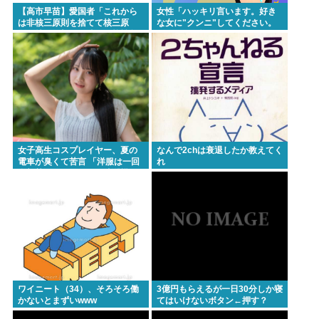
なして君ら「テスラ」買わないの？モデル3なら300
【高市早苗】愛国者「これから
女性「ハッキリ言います。好き
は非核三原則を捨てて核三原
な女に"クンニ"してください。
万程度で買える.コスパ最強車がここにあるのに
則。持つ！撃つ！勝つ！核戦争
それだけで惚れます」
には慣れている、試してみる
か？」
Powered by livedoor 相互RSS
女子高生コスプレイヤー、夏の
なんで2chは衰退したか教えてく
電車が臭くて苦言 「洋服は一回
れ
全部熱湯につけよう！洗濯機は
キッチンハイター薄めた水で一
回まわそう！」
ワイニート（34）、そろそろ働
3億円もらえるが一日30分しか寝
かないとまずいwww
てはいけないボタン←押す？