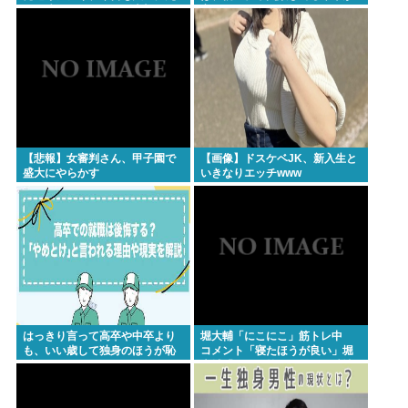
一日吠える！160レス以上
高いんだって
【悲報】女審判さん、甲子園で
【画像】ドスケベJK、新入生と
盛大にやらかす
いきなりエッチwww
はっきり言って高卒や中卒より
堀大輔「にこにこ」筋トレ中
も、いい歳して独身のほうが恥
コメント「寝たほうが良い」堀
ずかしいよな
大輔「！！」筋トレ器具を破壊