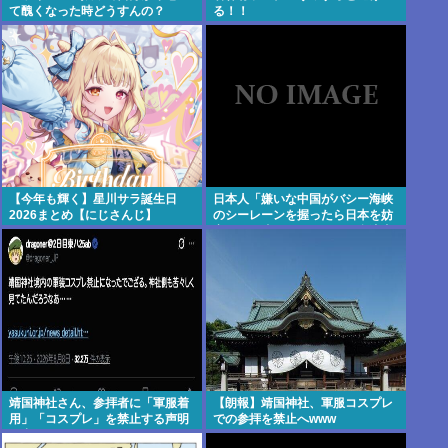
て醜くなった時どうすんの？
る！！
【今年も輝く】星川サラ誕生日
日本人「嫌いな中国がバシー海峡
2026まとめ【にじさんじ】
のシーレーンを握ったら日本を妨
害するに違いない、だから台湾支
援だムキー」つまりそういうこと
でしょ
靖国神社さん、参拝者に「軍服着
【朗報】靖国神社、軍服コスプレ
用」「コスプレ」を禁止する声明
での参拝を禁止へwww
を出してしまうwww