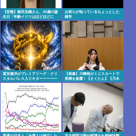
【悲報】飯田圭織さん、45歳の誕
お前らが知っているちょっとした
生日「年齢イジリはほどほどに
雑学
ね」
冨安健洋がプレミアリーグ・クリ
【画像】川﨑桜がミニスカートで
スタルパレス入りキターーーーー
美脚を披露！【さくたん】【乃木
ー！
坂46】
普通の日本人「台湾人は独立した
京大病院で脳が破壊され植物状態