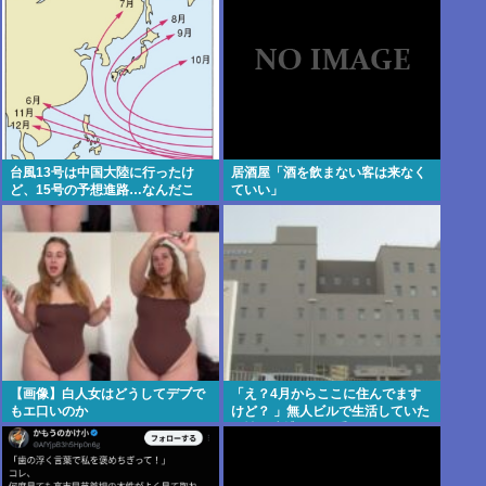
台風13号は中国大陸に行ったけ
居酒屋「酒を飲まない客は来なく
ど、15号の予想進路…なんだこ
ていい」
れ？ [8/8]
【画像】白人女はどうしてデブで
「え？4月からここに住んでます
もエ口いのか
けど？ 」無人ビルで生活していた
男性を逮捕！その手があった
か！！