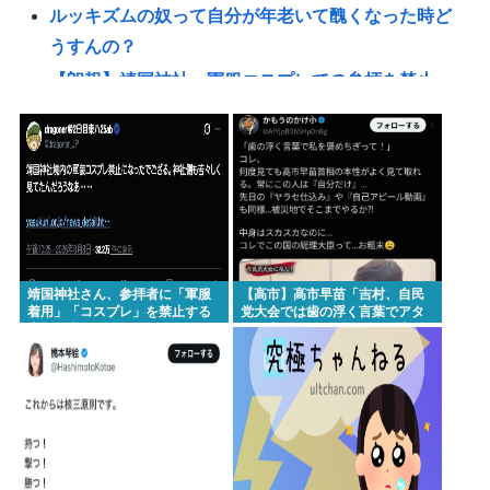
ルッキズムの奴って自分が年老いて醜くなった時ど
うすんの？
【朗報】靖国神社、軍服コスプレでの参拝を禁止へ
www
台風13号は中国大陸に行ったけど、15号の予想進
路…なんだこれ？ [8/8]
タイピング最強になりたいどうすればいいか教えろ
【共産党】募金中に中指がメガネに当たった？物理
的に不可能と大爆笑
靖国神社さん、参拝者に「軍服
【高市】高市早苗「吉村、自民
【悲報】グエン、またまたまたまたまたまた逮捕
着用」「コスプレ」を禁止する
党大会では歯の浮く言葉でアタ
声明を出してしまうwww
シを褒めちぎりなさい！」大阪
www
維新吉村「ハハ…」
誰かワンウェイネジってやつの外し方教えて
【緊急】少子化の原因、判明するwww
誰でもできる仕事してるやつって死にたくならん
の？