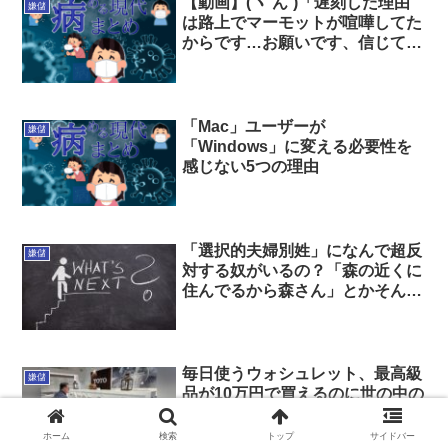
【動画】(ヽ´ん`)「遅刻した理由
嫌儲
は路上でマーモットが喧嘩してた
からです…お願いです、信じてく
ださい！」
「Mac」ユーザーが
嫌儲
「Windows」に変える必要性を
感じない5つの理由
「選択的夫婦別姓」になんで超反
嫌儲
対する奴がいるの？「森の近くに
住んでるから森さん」とかそんな
んだろ元々。
毎日使うウォシュレット、最高級
嫌儲
品が10万円で買えるのに世の中の
99%が3万円くらいの安物を使っ
てる理由、ガチで謎
ホーム
検索
トップ
サイドバー