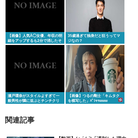
【画像】人気Å◯女優、年収の明
35歳過ぎて独身だと狂うってマ
細をアップするも2分で消したそ
ジなの？
の金額www
瀬戸環奈がスタイルよすぎて一
【画像】つるの剛士「キムタク
般男性が隣に並ぶとチンチクリ
を模写した」ﾊﾟｼｬｯwww
ンに見えてしまう
関連記事