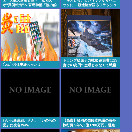
エース級の財務官僚・一松旬氏
「キスしろ」というヤジからパニ
が“異例転出”へ 官邸幹部「協力的
ックに… 渡邊渚が語るフラッシュ
でなかったから」 #総務省人事 |
バック「1人の人間の人生に、当
財務省には失われた30年の責任と
たり前の生活を奪った人が全て悪
って欲しい
い」 | 楽しんごが出てきた瞬間か
らこの表情で
トランプ級原子力戦艦 建造費は15
(´;ω;`)お仕事終わったよ
隻で43兆円!! 空母じゃなくて戦艦
なんか?
れいわ新選組、さん、「いのちの
【高市】福岡の自民党県議の海外
党」に改名 www
旅行費 5年で3億3700万円。避難
所で使えるテント 1個2万円。