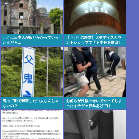
元々は日本人が殴りかかっていっ
【╰⋃╯の殿堂】大型ディスカウ
たんだろ…
ントショップで「下半身を露出し
た男を確保している」 31歳の男を
現行犯逮捕 札幌
鬼って船で難破した白人なんじゃ
お前らが性欲のせいでやってしま
ないの？
ったキチゲェ行為あげてけ