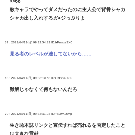
>>66
敵キャラでやってダメだったのに主人公で背骨シャカ
シャカ出し入れするガ●ジっぷりよ
67 : 2021/04/11(日) 09:32:54.82
ID:bPmaxzSX0
見る者のレベルが達してないから……
68 : 2021/04/11(日) 09:33:10.58
ID:OsPe32+S0
難解じゃなくて何もないんだろ
70 : 2021/04/11(日) 09:33:41.03
ID:+4Urm1hmp
生き恥本誌リンクと宣伝すれば売れるを否定したこと
は大きな貢献