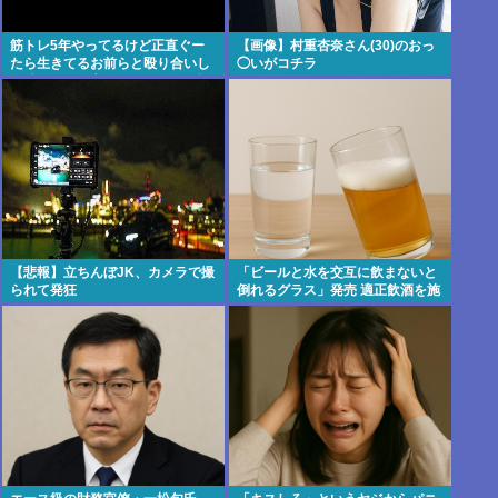
筋トレ5年やってるけど正直ぐー
【画像】村重杏奈さん(30)のおっ
たら生きてるお前らと殴り合いし
◯いがコチラ
て勝てるかと言われるとだいぶ怪
しい
【悲報】立ちんぼJK、カメラで撮
「ビールと水を交互に飲まないと
られて発狂
倒れるグラス」発売 適正飲酒を施
す #酒