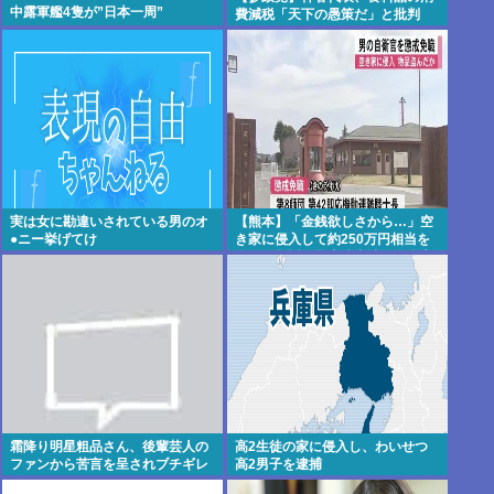
中露軍艦4隻が”日本一周”
費減税「天下の愚策だ」と批判
実は女に勘違いされている男のオ
【熊本】「金銭欲しさから…」空
●ニー挙げてけ
き家に侵入して約250万円相当を
盗んで起訴、熊本駐屯地の自衛官
の男を懲戒免職
霜降り明星粗品さん、後輩芸人の
高2生徒の家に侵入し、わいせつ
ファンから苦言を呈されブチギレ
高2男子を逮捕
発狂…