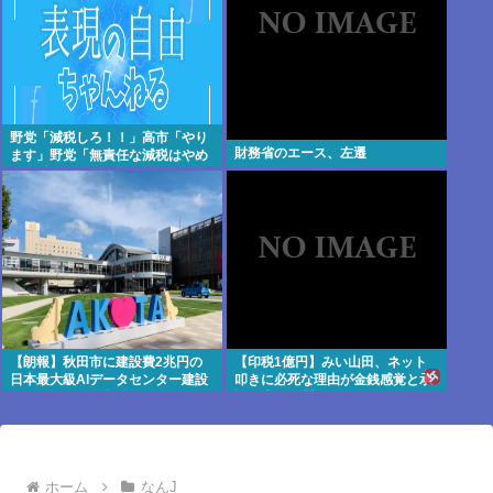
野党「減税しろ！！」高市「やり
財務省のエース、左遷
ます」野党「無責任な減税はやめ
ろ！財源はどうする 」
【朗報】秋田市に建設費2兆円の
【印税1億円】みい山田、ネット
日本最大級AIデータセンター建設
叩きに必死な理由が金銭感覚と承
へ UAEなどが投資
認欲求の深淵に迫る
ホーム
なんJ