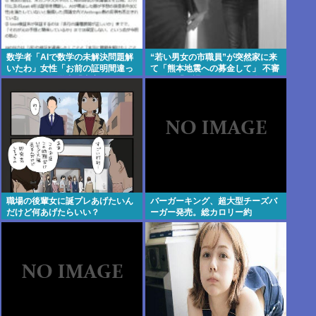
数学者「AIで数学の未解決問題解
“若い男女の市職員”が突然家に来
いたわ」女性「お前の証明間違っ
て「熊本地震への募金して」 不審
てるやん」数学者「内容デタラメ
に思い「何課ですか?」と問うと
で草。AI使うのヘタ？」→女性大
相手は⋯
発狂
職場の後輩女に誕プレあげたいん
バーガーキング、超大型チーズバ
だけど何あげたらいい？
ーガー発売。総カロリー約
1656kcal 単品2490円