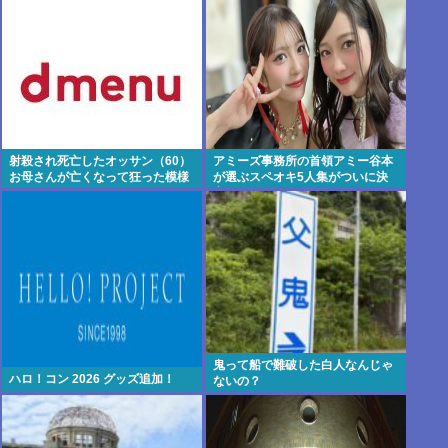
射殺され死亡したオッサン（60）
アミーズ事務所の首領アミー谷本
お母さんが亡くなって狂った模様
が選ぶスペオキ5人集がついに決
定してしまう
鬼って船で難破した白人なんじゃ
ハロ！コン 2026 グッズ追加！
ないの？