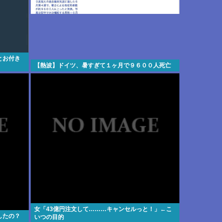
とお付き
【熱波】ドイツ、暑すぎて１ヶ月で９６００人死亡
女「43億円注文して………キャンセルっと！」←こ
したの？
いつの目的