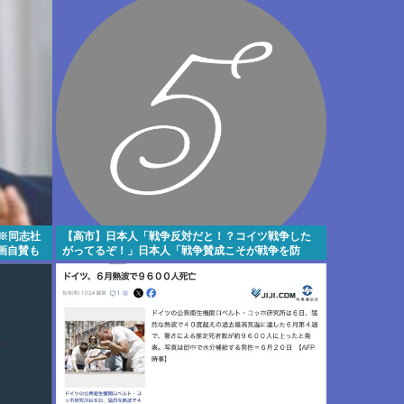
※同志社
【高市】日本人「戦争反対だと！？コイツ戦争した
画自賛も
がってるぞ！」日本人「戦争賛成こそが戦争を防
ぐ！」