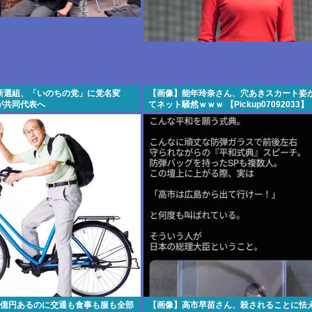
新選組、「いのちの党」に党名変
【画像】能年玲奈さん、穴あきスカート姿
が共同代表へ
てネット騒然ｗｗｗ 【Pickup07092033】
7億円あるのに交通も食事も服も全部
【画像】高市早苗さん、殺されることに怯