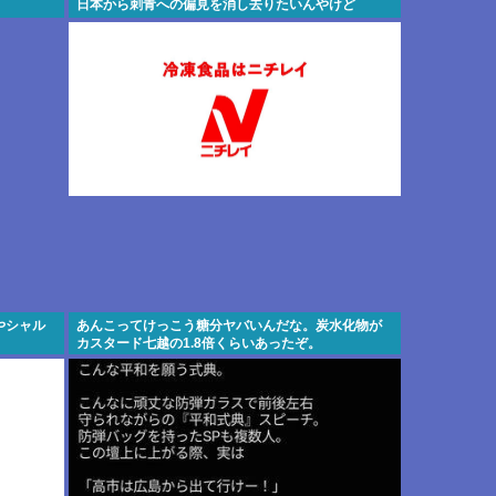
日本から刺青への偏見を消し去りたいんやけど
やシャル
あんこってけっこう糖分ヤバいんだな。炭水化物が
カスタード七越の1.8倍くらいあったぞ。