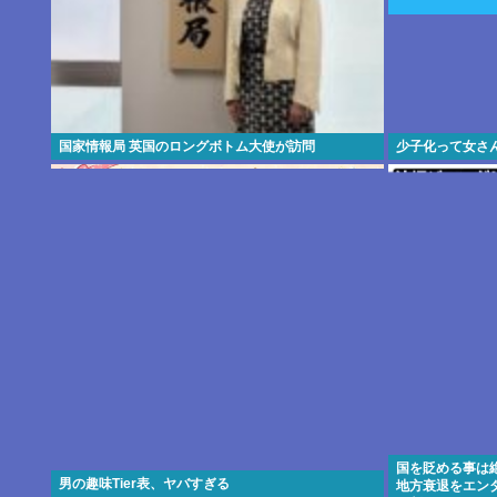
国家情報局 英国のロングボトム大使が訪問
少子化って女さ
国を貶める事は
男の趣味Tier表、ヤバすぎる
地方衰退をエン