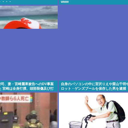
・・・・
www
木啓司、妻・宮崎麗果被告へのDV事案
自身のパソコンの中に宮沢りえや栗山千明
た 宮崎は全身打撲、頭部裂傷及び打
ロット・ゲンズブールを保存した男を逮捕
怪我