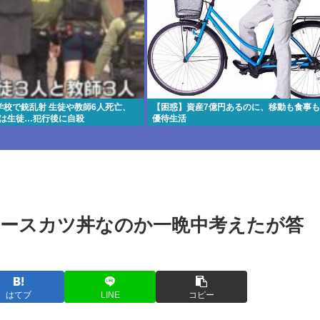
学校で銃乱射 生徒や教師6人死亡、
【困惑】資産7億円あるのに、移動も食事
者は生徒…犯行後に自殺
優待生活
ースカツ丼なのか一晩中考えたが答
はてブ
LINE
コピー