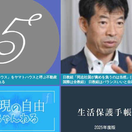
ハウス」をヤマトハウスと呼ぶ不動産
日教組「同志社国が責めを負うのは当然」(
れる
国際は全教組） 日教組はバランスいいと自