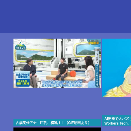
AI開発で大バズリ
古旗笑佳アナ 巨乳、横乳！！【GIF動画あり】
Workers Te