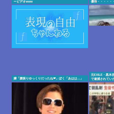
ービデオwww
優待・・・・・
元EXILE・黒
嬢「腰振りゆっくりだったね❤」ぼく「あはは…」
で逮捕されてい
撲、頸部損傷の