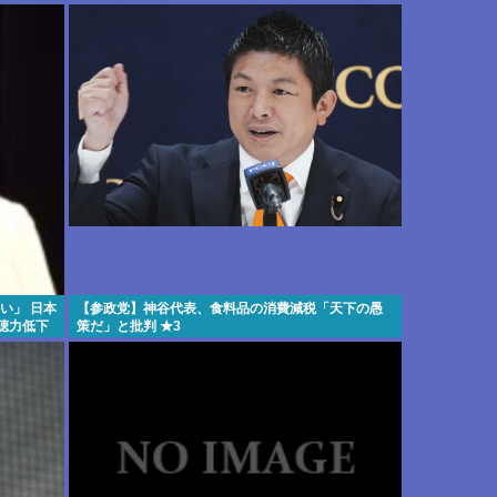
い」 日本
【参政党】神谷代表、食料品の消費減税「天下の愚
聴力低下
策だ」と批判 ★3