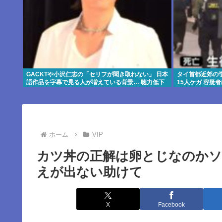
GACKTや小沢仁志の「セリフが聞き取れない」 日本
タイ首都近郊の
語作品を字幕で見る人が増えている背景… 聴力低下
15人ケガ 容疑
が原因ではない？
ホーム
VIP
カツ丼の正解は卵とじなのかソ
えが出ない助けて
X
Facebook