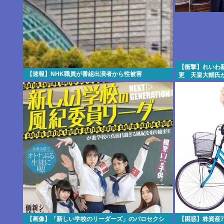
【衝撃】れいわ
【速報】NHK職員が番組出演者から性被害
更 天畠大輔氏
【画像】「新しい学校のリーダーズ」のパロセクシ
【困惑】株資産