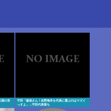
天国の安
守田「森保さん！佐野海舟を代表に選ぶのはマズイ
っすよ」→守田代表落ち