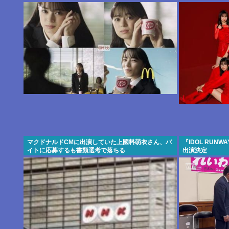
と判明www
マクドナルドCMに出演していた上國料萌衣さん、バ
『IDOL RUNWA
イトに応募するも書類選考で落ちる
出演決定