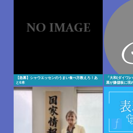
【急募】シャウエッセンのうまい食べ方教えろ！あ
「大和(ダイワ)
と6本
屋が嫌儲板に現