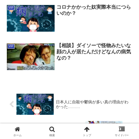
コロナかかった奴実際本当につら
VIP
いのか？
【相談】ダイソーで怪物みたいな
VIP
顔の人が居たんだけどなんの病気
なの？
日本人に自殺や鬱病が多い真の理由がわ
かった………
ワンピース、ロジャーやガープ、白髭ら
と一人で渡り合った最強の敵出現wwww
ホーム
検索
トップ
サイドバー