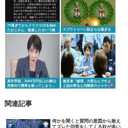
70過ぎてからドラクエ10を始め
スプラトゥーン詰まらな過ぎる
たおじさん、急逝したせいで娘
に色々開示されてしまう
高市早苗、3000万円以上の新公
被災者「総理、大変なんですよ
用車内で煙草を吸ってしまう…
と詰め寄ると内閣府のジャケッ
トを着た人に『静かに 』とすご
まれた」
関連記事
何かを聞くと質問の意図から敢え
VIP
てズレた回答をしてくる奴が多い