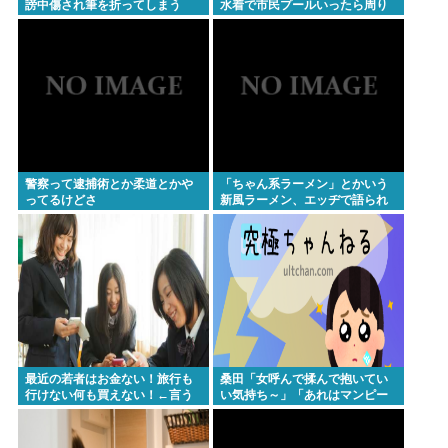
謗中傷され筆を折ってしまう
水着で市民プールいったら周り
識者A「円は過大評価、1ドル164円超えもある」識
がコソコソしだしてやばい
www」5万いいね
者B「1ドル140円台もある」どっちなの
鉄拳8の世界大会で謎のパキスタン人が韓国最強プレ
ーヤーを一方的にボコして約5000万円ゲット
Powered by livedoor 相互RSS
警察って逮捕術とか柔道とかや
「ちゃん系ラーメン」とかいう
ってるけどさ
新風ラーメン、エッヂで語られ
ないwww
最近の若者はお金ない！旅行も
桑田「女呼んで揉んで抱いてい
行けない何も買えない！←言う
い気持ち～」「あれはマンピー
ほどか？
のGスポット」これ女のファンは
どういう気持ちで聴いてるの?