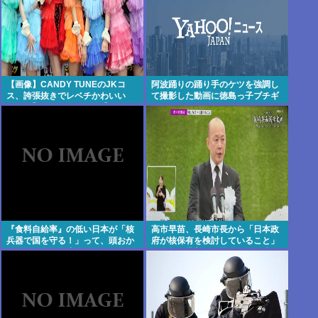
【画像】CANDY TUNEのJKコ
阿波踊りの踊り手のケツを強調し
ス、誇張抜きでレベチかわいい
て撮影した動画に徳島っ子ブチギ
www 【Pickup08082959】
レ
『食料自給率』の低い日本が「核
高市早苗、長崎市長から「日本政
兵器で国を守る！」って、頭おか
府が核保有を検討していること」
しくね？食べ物止められたら終わ
を公然と批判され思いっきり睨み
りじゃん
つける