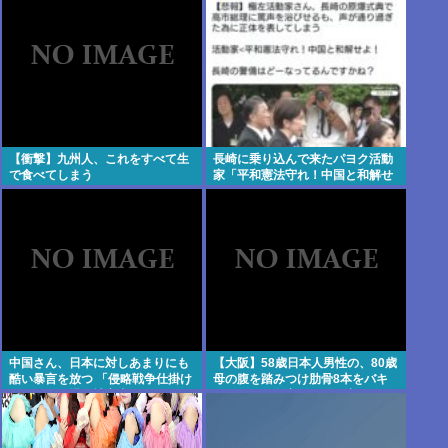
になってい
【衝撃】九州人、これをすべて生
長崎に乗り込んで来たパヨク活動
で食べてしまう
家「平和憲法守れ！中国と和解せ
よ！」
中国さん、日本に対しあまりにも
【大阪】58歳日本人男性の、80歳
酷い暴言を放つ 「侵略戦争仕掛け
母の腹を踏みつけ肋骨8本をバキ
たくせに原爆で被害者ビジネスす
バキにして殺害。子供を産んだ結
るな」
末がこれなら少子化仕方ないね