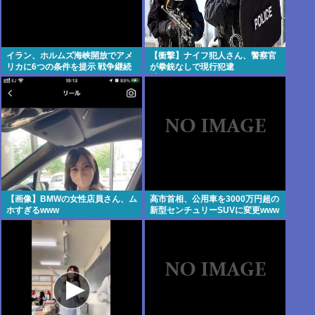
イラン、ホルムズ海峡開放でアメ
【衝撃】ナイフ犯人さん、警察官
リカに6つの条件を提示 戦争継続
が拳銃なしで現行犯逮
へ
捕・・・・・・・・・
【画像】BMWの女性店員さん、ム
高市首相、公用車を3000万円超の
ホすぎるwww
新型センチュリーSUVに変更www