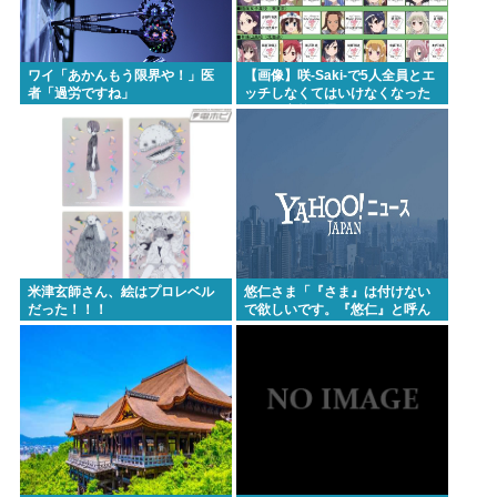
ワイ「あかんもう限界や！」医
【画像】咲-Saki-で5人全員とエ
者「過労ですね」
ッチしなくてはいけなくなった
らどの高校を選ぶ？
米津玄師さん、絵はプロレベル
悠仁さま「『さま』は付けない
だった！！！
で欲しいです。『悠仁』と呼ん
でください」