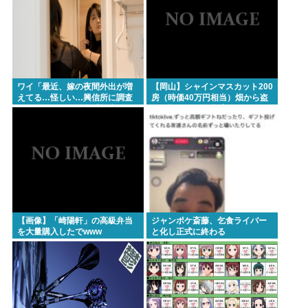
ワイ「最近、嫁の夜間外出が増
【岡山】シャインマスカット200
えてる…怪しい…興信所に調査
房（時価40万円相当）畑から盗
させたろ！」興信所「報告しま
んだ疑いで男を逮捕 ネットで販
す」⇒結果www
売
【画像】「崎陽軒」の高級弁当
ジャンポケ斎藤、乞食ライバー
を大量購入したでwww
と化し正式に終わる