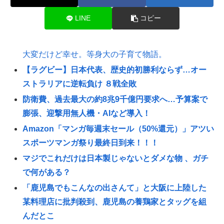
LINE
コピー
大変だけど幸せ。等身大の子育て物語。
【ラグビー】日本代表、歴史的初勝利ならず…オー
ストラリアに逆転負け ８戦全敗
防衛費、過去最大の約8兆9千億円要求へ…予算案で
膨張、迎撃用無人機・AIなど導入！
Amazon「マンガ毎週末セール（50%還元）」アツい
スポーツマンガ祭り最終日到来！！！
マジでこれだけは日本製じゃないとダメな物 、ガチ
で何がある？
「鹿児島でもこんなの出さんて」と大阪に上陸した
某料理店に批判殺到、鹿児島の養鶏家とタッグを組
んだとこ