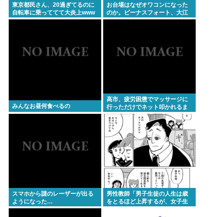
東京都民さん、20過ぎてるのに
お台場はなぜオワコンになった
自転車に乗っててて大炎上www
のか。ビーナスフォート、大江
女「いい歳した男で自転車に乗
戸温泉物語、Zepp Tokyo、大観
るのは知的障がい者だけだよ？
覧車
高市、疲労困憊でマッサージに
みんなお昼何食べるの
行っただけでネット叩かれるま
でに。寝てないアピールと、馬
鹿みたいな被災地PVのせいか
スマホから謎のレーザーが出る
男性教師「男子生徒の人生は歳
ようになった…
をとるほど上昇するが、女子生
徒は今がピークで後は不幸にな