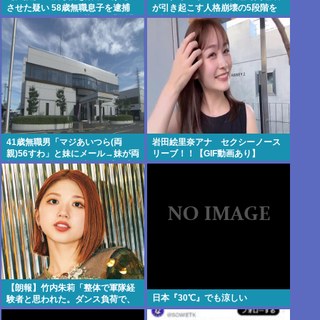
させた疑い 58歳無職息子を逮捕
が引き起こす人格崩壊の5段階を
13～14年前から2人暮らし「介護
解説…最初に壊れるのは眠気では
疲れで日常的に暴行」 岬町
なく「心の余白」
41歳無職男「マジあいつら(両
岩田絵里奈アナ セクシーノース
親)56すわ」と妹にメール→妹が両
リーブ！！【GIF動画あり】
親にメール転送→両親が警察に相
談→無職おじ逮捕
【朗報】竹内朱莉「整体で軍隊経
日本『30℃』でも涼しい
験者と思われた。ダンス負荷で、
私の骨と筋肉はもうグチャグチャ