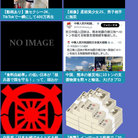
【動画あり】激セクシーJK、
【画像】柔術美少女JS、男子相手
TikTokで一瞬にして400万再生
に無双
www
『食料自給率』の低い日本が「核
中国、熊本の被災地に10トンの支
兵器で国を守る！」って、頭おか
援物資を黙々と輸送。大げさプロ
しくね？食べ物止められたら終わ
パガンダ高市との差見せつける
りじゃん
自民党「日本を滅ぼそうとする統
【衝撃】インデックス投資で「20