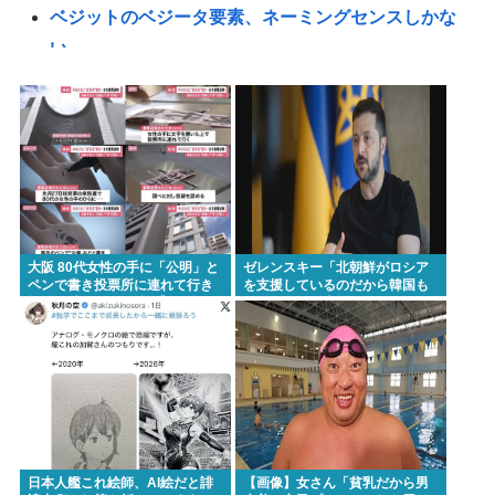
ベジットのベジータ要素、ネーミングセンスしかな
い
クーラーつけるくらいなら死を選ぶ 7割超え
【画像】CANDY TUNEのJKコス、誇張抜きでレベ
チかわいいwww 【Pickup08082959】
冨樫義博「ヒソカは最強なんだぁ…本気出してない
だけなんだぁ…」👈こいつのこの情熱なんなの？
『食料自給率』の低い日本が「核兵器で国を守
大阪 80代女性の手に「公明」と
ゼレンスキー「北朝鮮がロシア
る！」って、頭おかしくね？食べ物止められたら終
ペンで書き投票所に連れて行き
を支援しているのだから韓国も
投票干渉 60女を送検【いさ酒
ウクライナを支援しろ」
わりじゃん
場】
【衝撃】ナイフ犯人さん、警察官が拳銃なしで現行
犯逮捕・・・・・・・・・
【画像】BMWの女性店員さん、ムホすぎるwww
高市首相、公用車を3000万円超の新型センチュリー
SUVに変更www
日本人艦これ絵師、AI絵だと誹
【画像】女さん「貧乳だから男