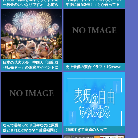
一教会のいいなりですw」 お前ら
年後に資産2倍！」とか言ってる
がコイツを支持する理由w
奴www
日本の花火大会 中国人「場所取
史上最低の競合ドラフト1位www
り転売ヤー」の荒稼ぎイベントに
なってしまう
なんで長崎ってド田舎なのに原爆
25歳すぎて童貞の人って
落とされたの☢☢☢？普通福岡じ
ゃないの？