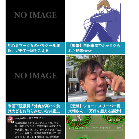
るから女子にだけ優しくして
る」
初心者マーク女のパルクール運
【衝撃】自転車屋でボッタクら
転、ガチで一線をこえる
れた結果www
米国下院議員「外食が高い？負
【悲報】ショートスリーパー堀
け犬どもお前らみたいな共産主
大輔さん、1万件を超える誹謗中
義者はラーメン食ってろ」→炎
傷に耐えられず号泣してしまう
上