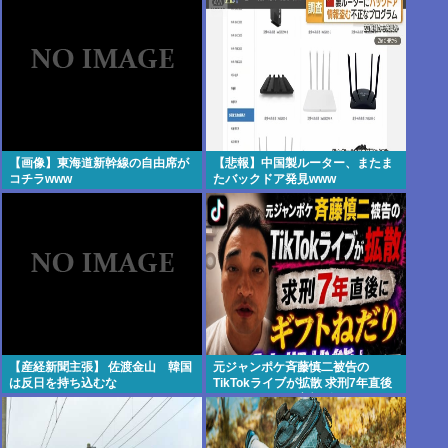
【画像】東海道新幹線の自由席が
【悲報】中国製ルーター、またま
コチラwww
たバックドア発見www
【産経新聞主張】 佐渡金山 韓国
元ジャンポケ斉藤慎二被告の
は反日を持ち込むな
TikTokライブが拡散 求刑7年直後
にうつろな目で高額ギフトねだり
続け「精神的に限界」「末期状
態」と話題