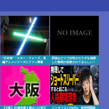
“日本発”「スター・ウォーズ」長
阿波おどりで女性のカラダを強調
編アニメシリーズにファン興奮
した動画が拡散されてるらしい！
「劇場版にして欲しい」「艦隊戦
許せないなこれ
も派手で面白い」
【大阪】80歳母親を踏みつけ死亡
メンタリストDaiGo、短時間睡眠