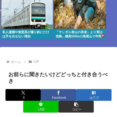
私人逮捕や迷惑系が撮り鉄にだけ
「サンダル登山の若者」より実は
は手を出せない理由
危険…標高599mの高尾山で年間
100件超の遭難事故を起こしてい
る"張本人"「中高年の転倒事故」
ホーム
VIP
お前らに聞きたいけどどっちと付き合うべ
き
X
Facebook
はてブ
LINE
コピー