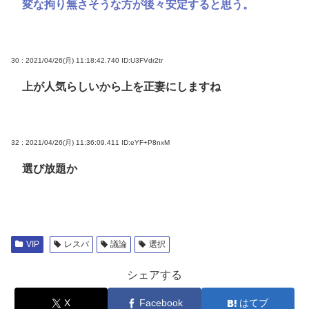
変な拘り無さそうな方が後々安定すると思う。
30 : 2021/04/26(月) 11:18:42.740
ID:U3FVdr2tr
上が人気らしいから上を正妻にしますね
32 : 2021/04/26(月) 11:36:09.411
ID:eYF+P8nxM
選び放題か
VIP
レスバ
議論
選択
シェアする
X
Facebook
はてブ