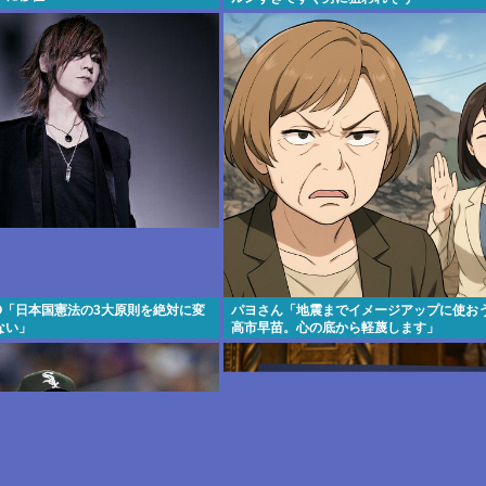
ZO「日本国憲法の3大原則を絶対に変
パヨさん「地震までイメージアップに使お
ない」
高市早苗。心の底から軽蔑します」