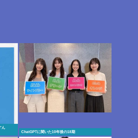
すん
ChatGPTに聞いた10年後の18期