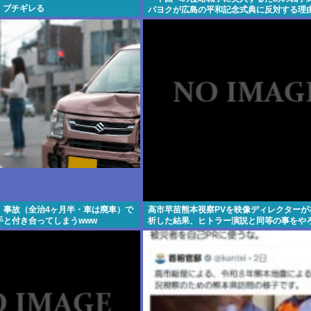
員、ブチギレる
パヨクが広島の平和記念式典に反対する理
、事故（全治4ヶ月半・車は廃車）で
高市早苗熊本視察PVを映像ディレクターが
手と付き合ってしまうwww
析した結果、ヒトラー演説と同等の事をや
てたと発覚する