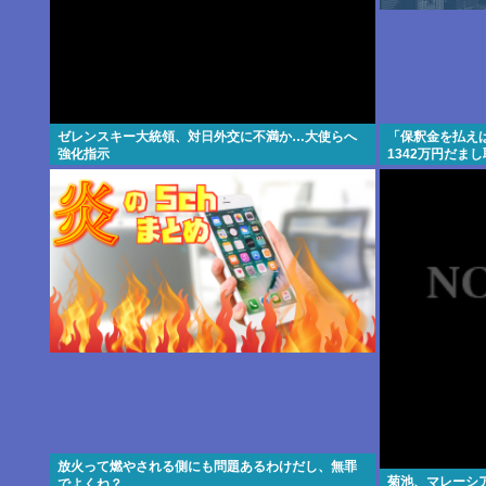
ゼレンスキー大統領、対日外交に不満か…大使らへ
「保釈金を払え
強化指示
1342万円だま
放火って燃やされる側にも問題あるわけだし、無罪
菊池、マレーシ
でよくね？