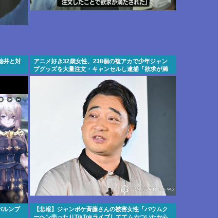
徳井と対
アニメ好き32歳女性、238個の複アカで少年ジャン
プグッズを大量注文・キャンセルし逮捕「欲求が満
たされた」
バルンブ
【悲報】ジャンポケ斉藤さんの被害女性「バウムク
ーヘン売ったりTikTokライブしててムカついたから