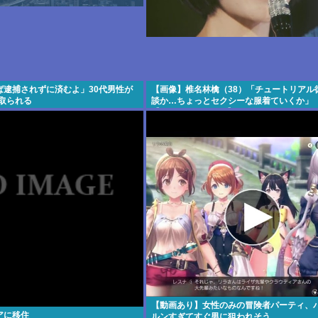
ば逮捕されずに済むよ」30代男性が
【画像】椎名林檎（38）「チュートリアル
し取られる
談か…ちょっとセクシーな服着ていくか」
【Pickup05154359】
【動画あり】女性のみの冒険者パーティ、
アに移住
ルンすぎてすぐ男に狙われそう