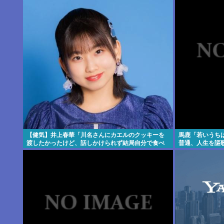
【健気】井上春華「川名さんにカエルのクッキーを
馬鹿「若いうち
渡したかったけど、話しかけられず結局自分で食べ
普通、人生を謳
た」
んで0か100し