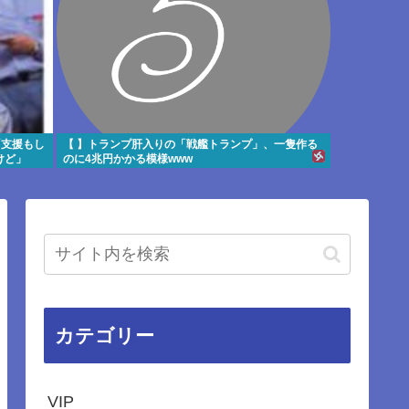
「支援もし
【 】トランプ肝入りの「戦艦トランプ」、一隻作る
けど」
のに4兆円かかる模様www
カテゴリー
VIP