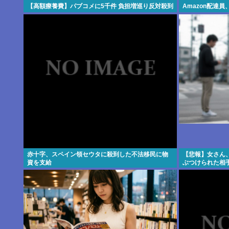
【高額療養費】パブコメに5千件 負担増巡り反対殺到
Amazon配達
赤十字、スペイン領セウタに殺到した不法移民に物
【悲報】女さん
資を支給
ぶつけられた相