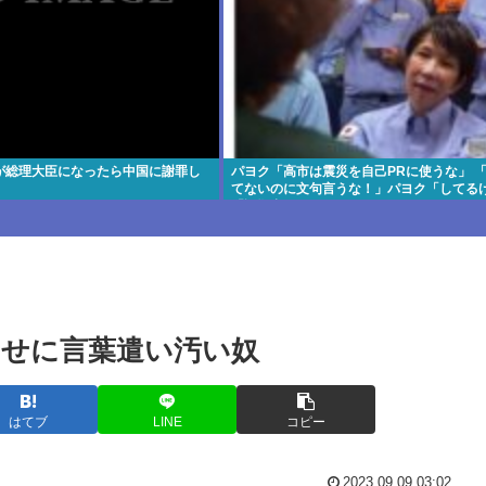
が総理大臣になったら中国に謝罪し
パヨク「高市は震災を自己PRに使うな」 
てないのに文句言うな！」パヨク「してる
「証拠出せ！」
せに言葉遣い汚い奴
はてブ
LINE
コピー
2023.09.09 03:02