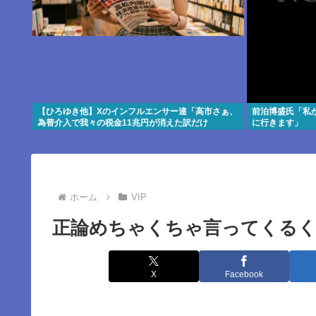
【ひろゆき他】Xのインフルエンサー達「高市さぁ、
前泊博盛氏「私
為替介入で我々の税金11兆円が消えた訳だけ
に行きます」
ど？？？」←こいつら
ホーム
VIP
正論めちゃくちゃ言ってくるく
X
Facebook