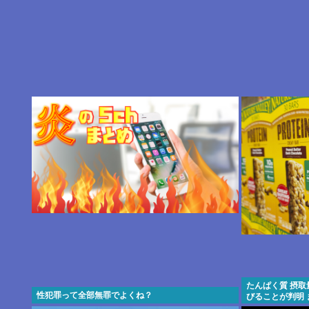
たんぱく質 摂
性犯罪って全部無罪でよくね？
びることが判明 ま