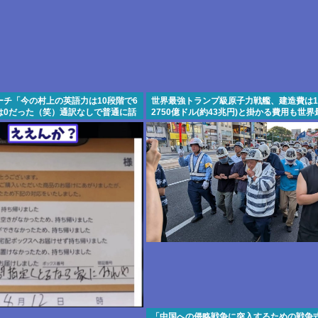
ーチ「今の村上の英語力は10段階で6
世界最強トランプ級原子力戦艦、建造費は1
は0だった（笑）通訳なしで普通に話
2750億ドル(約43兆円)と掛かる費用も世
「中国への侵略戦争に突入するための戦争