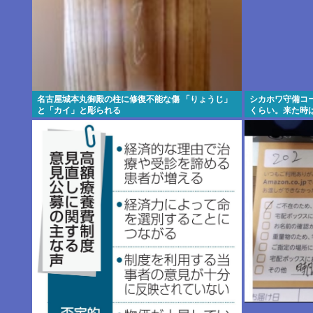
名古屋城本丸御殿の柱に修復不能な傷 「りょうじ」
シカホワ守備コ
と「カイ」と彫られる
くらい。来た時
してる」