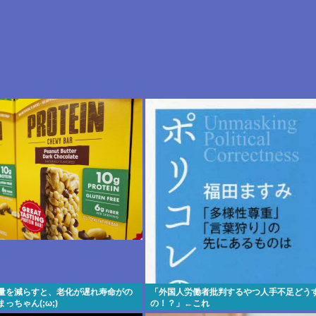
取量を減らすと、老化が遅れ寿命がの
「外国人労働者批判するやつ人手不足どう
っちゃん(;ω;)
の！？」←これ