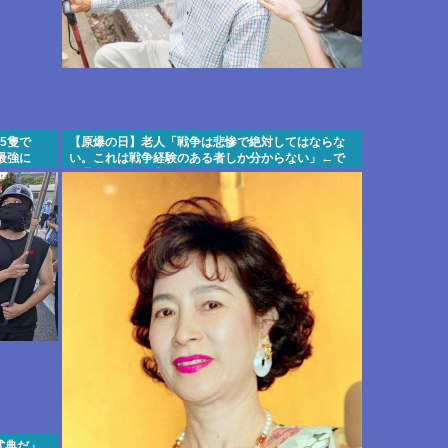
5隻で
【原爆の日】老人「戦争は悲惨で絶対してはならな
界最強に
い。これは戦争経験のある者しか分からない」←で
は世界の人々の意見を見てみましょう
式典だ」