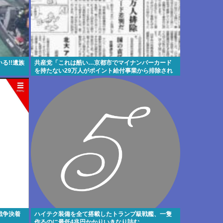
る!!遺族
共産党「これは酷い…京都市でマイナンバーカード
を持たない29万人がポイント給付事業から排除され
た」
戦争決着
ハイテク装備を全て搭載したトランプ級戦艦、一隻
作るのに最低4兆円かかりいきなり詰む