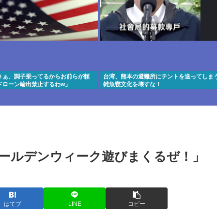
さぁ、調子乗ってるからお前らが頼
台湾、熊本の避難所にテントを送ってしまう
ドローン輸出禁止するわw」
雑魚寝文化を壊すな！
ールデンウィーク遊びまくるぜ！」
はてブ
LINE
コピー