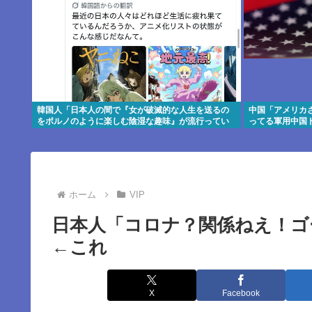
韓国人「日本人の間で『女が破滅的な人生を送るの
中国「アメリカ
をポルノのように楽しむ陰湿な趣味』が流行ってい
ってる軍用中国
る」119万バズ
ホーム
VIP
日本人「コロナ？関係ねえ！ゴ
←これ
X
Facebook