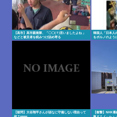
【高市】高市親衛隊、「〇〇(？)言いましたよね 」
韓国人「日本人
などと被災者を睨みつけ詰め寄る
をポルノのよう
る」
【疑問】大谷翔平さんが頑なに守備しない理由って
【衝撃】NHK
何？www
板ドミノ」へ・