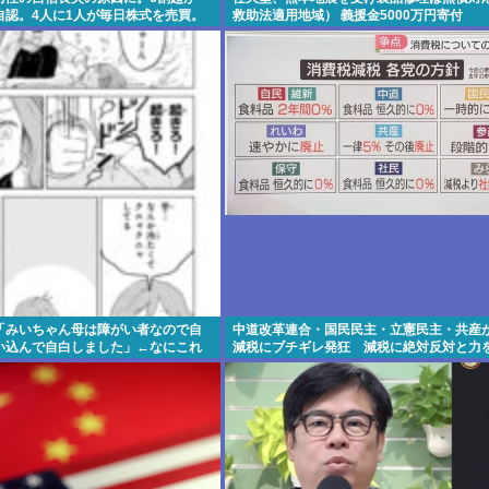
自認。4人に1人が毎日株式を売買。
救助法適用地域） 義援金5000万円寄付
「みいちゃん母は障がい者なので自
中道改革連合・国民民主・立憲民主・共産
い込んで自白しました」←なにこれ
減税にブチギレ発狂 減税に絶対反対と力
始める