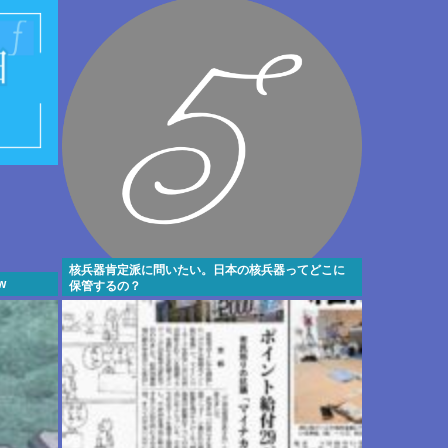
核兵器肯定派に問いたい。日本の核兵器ってどこに
w
保管するの？