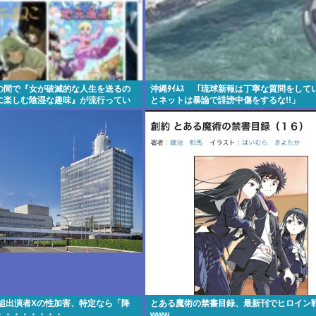
の間で『女が破滅的な人生を送るの
沖縄ﾀｲﾑｽ 「琉球新報は丁寧な質問をしてい
に楽しむ陰湿な趣味』が流行ってい
とネットは暴論で誹謗中傷をするな!!」
番組出演者Xの性加害、特定なら「降
とある魔術の禁書目録、最新刊でヒロイン
・・・・・・・・
www