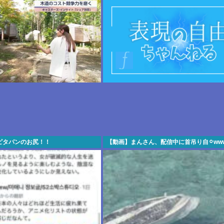
ピタパンのお尻！！
【動画】まんさん、配信中に首吊り自⚪︎ww