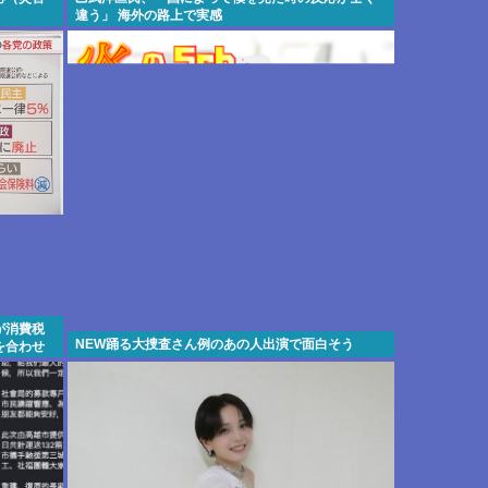
違う」 海外の路上で実感
が消費税
NEW踊る大捜査さん例のあの人出演で面白そう
を合わせ