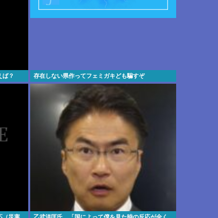
えば？
存在しない県作ってフェミガキども騙すぞ
応（災害
乙武洋匡氏、「国によって僕を見た時の反応が全く