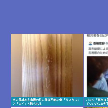
名古屋城本丸御殿の柱に修復不能な傷 「りょうじ」
パヨク「高市は震
と「カイ」と彫られる
てないのに文句
「証拠出せ！」