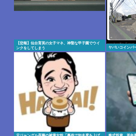
【悲報】仙台育英の女子マネ、神聖な甲子園でウイ
ヤバいコインパ
ンクをしてしまう
元ジャングル斉藤の被害女性「事件で知名度を上げ
株式投資、若年