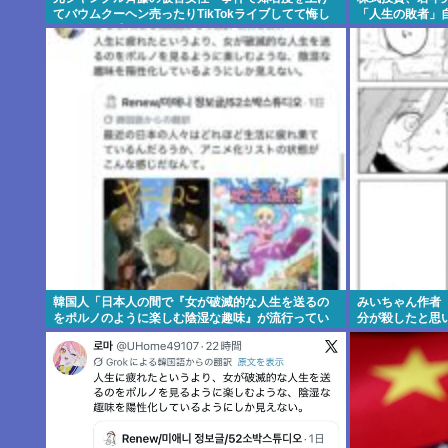
てバウムクーヘン売ったりTikTokライブしてて悔し
「人生の敗者」
さと怒りを感じた」
韓国人「日本人の間で『女が破滅的な人生を送るの
みいちゃん作者
をポルノのように楽しむ陰湿な趣味』が流行ってい
分が殺したと思
る」