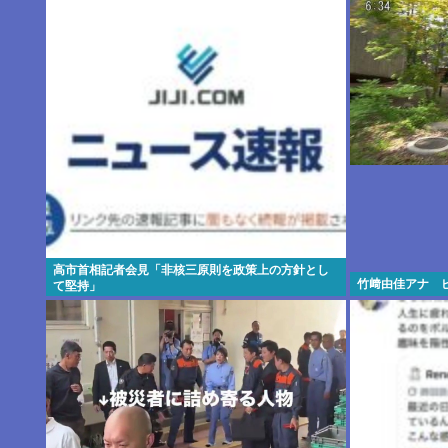
高市首相記者会見「非核三原則を政策上の方針とし
竹﨑由佳アナ 
て堅持」