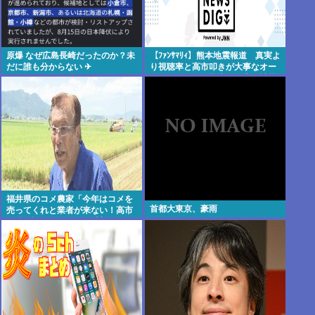
原爆 なぜ広島長崎だったのか？未
【ﾌｧﾝｻﾏﾘｨ】熊本地震報道 真実よ
だに誰も分からない ✈
り視聴率と高市叩きが大事なオー
ルドメディア 熊本県知事が被災
者・遺族への取材に怒り「極めて
強い不満、苦情が寄せられた」
福井県のコメ農家「今年はコメを
首都大東京、豪雨
売ってくれと業者が来ない！高市
総理が許せない！もう愛想尽かし
た！！！」