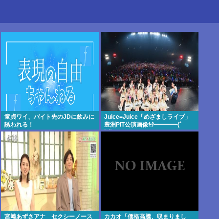
童貞ワイ、バイト先のJDに飲みに
Juice=Juice「めざましライブ」
誘われる！
豊洲PIT公演画像ｷﾀ━━━━(ﾟ
∀ﾟ)━━━━!!
宮﨑あずさアナ セクシーノース
カカオ「価格高騰、収まりまし