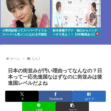
小野田紗栞ってスーパーアイドル
鈴木奈穂子アナ 袖口からインナ
スーパー人気メンになれる可能性
ーチラ見え！！【GIF動画あり】
あったよな？
ホーム
なんJ
日本の街並みが汚い理由ってなんなの？日
本って一応先進国なはずなのに街並みは後
進国レベルだよね
X
Facebook
はてブ
LINE
コピー