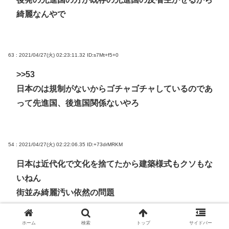
綺麗なんやで
63 : 2021/04/27(火) 02:23:11.32
ID:s7Mt+f5+0
>>53
日本のは規制がないからゴチャゴチャしているのであ
って先進国、後進国関係ないやろ
54 : 2021/04/27(火) 02:22:06.35
ID:+73drMRKM
日本は近代化で文化を捨てたから建築様式もクソもな
いねん
街並み綺麗汚い依然の問題
ホーム
検索
トップ
サイドバー