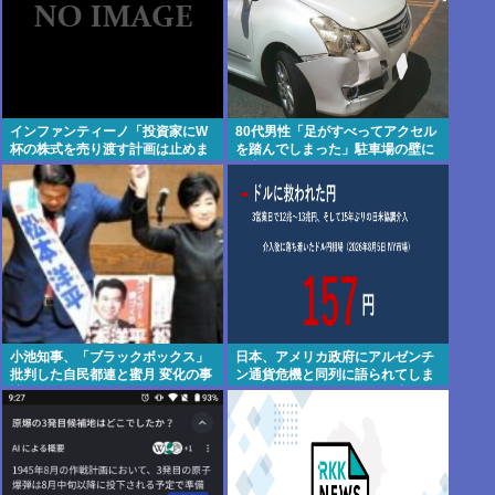
インファンティーノ「投資家にW
80代男性「足がすべってアクセル
杯の株式を売り渡す計画は止めま
を踏んでしまった」駐車場の壁に
す。ごめん。でも会長は続けま
衝突
す」
小池知事、「ブラックボックス」
日本、アメリカ政府にアルゼンチ
批判した自民都連と蜜月 変化の事
ン通貨危機と同列に語られてしま
情
うwwwもうすでに158円に戻る