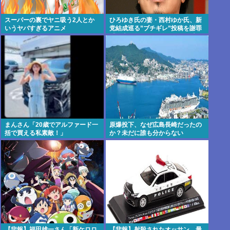
スーパーの裏でヤニ吸う2人とか
ひろゆき氏の妻・西村ゆか氏、新
いうヤバすぎるアニメ
党結成巡る”ブチギレ”投稿を謝罪
「配慮に欠けた行動でした」 夫婦
で投稿
まんさん「20歳でアルファード一
原爆投下、なぜ広島長崎だったの
括で買える私素敵！」
か？未だに誰も分からない
【悲報】福田雄一さん「新ケロロ
【悲報】射殺されたオッサン、最