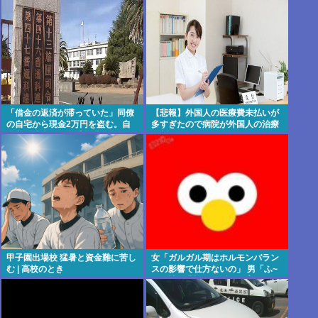
未定です」
「借金の返済が滞っていた」同僚
【悲報】外国人の医療費未払いが
の自宅から現金2万円を盗む。自
多すぎたので病院が外国人の治療
衛官の陸士長が懲戒免職に
を断るようになってしまう
甲子園出場校 猛暑と資金難に苦し
女「ガルガル期はホルモンバラン
む | 高校のとき
スの影響で仕方ないの」 男「ふ~
ん、性欲我慢できずレ●プする男
と同じだね」