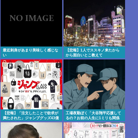
最近刺身があまり美味しく感じな
【悲報】1人でススキノ来たから
い
から面白いとこ教えて
【悲報】「注文したことで欲求が
工場夜勤ぼく「大谷翔平応援して
満たされた」ジャンプグッズ43億
るの？お前の人生に1ミリも関係
円分を注文・キャンセルしたか、
ないのに？」 後輩に説教してきた
32歳女逮捕