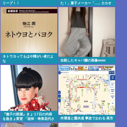
リーブ！！
た！」菓子メーカー「…」カカオ
「あの…高騰が…」菓子メーカー
「値上げします！！」
ネトウヨってもはや障がい者だよ
自殺したキャバ嬢の画像www
な
『徹子の部屋』きょう7日の内容
外環道と圏央道 事故でおわる 高市
を急きょ変更 「追悼・寿美花代さ
ん」放送へ 当初の予定「放送日は