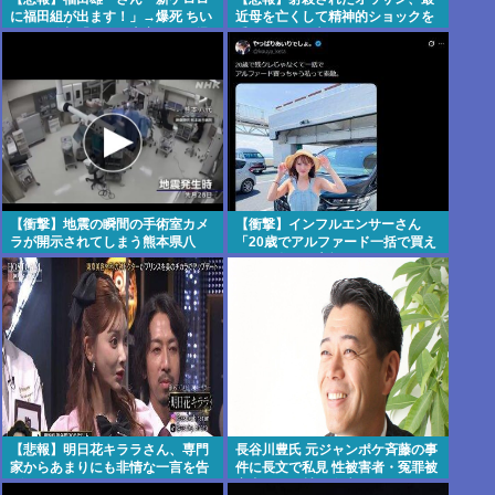
に福田組が出ます！」→爆死 ちい
近母を亡くして精神的ショックを
かわの監督「原作に忠実に」→爆
受けていたと判
売れwww
明・・・・・・・・・
【衝撃】地震の瞬間の手術室カメ
【衝撃】インフルエンサーさん
ラが開示されてしまう熊本県八
「20歳でアルファード一括で買え
代・・・・・・・・・
ちゃう私って素敵」www
【悲報】明日花キララさん、専門
長谷川豊氏 元ジャンポケ斉藤の事
家からあまりにも非情な一言を告
件に長文で私見 性被害者・冤罪被
げられるwww
害者への取材経験踏まえ