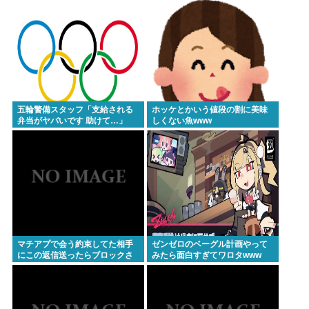
一の被爆国として…」お目々パ
チパチッ
五輪警備スタッフ「支給される
ホッケとかいう値段の割に美味
弁当がヤバいです 助けて…」
しくない魚www
マチアプで会う約束してた相手
ゼンゼロのベーグル計画やって
にこの返信送ったらブロックさ
みたら面白すぎてワロタwww
れたんやが