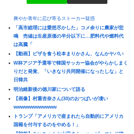
爽やか青年に忍び寄るストーカー疑惑
「高市総理には愛想尽かした」コメ余りに農家が悲
鳴 売値は生産原価の半分以下に…肥料代や燃料代
は高騰「
【動画】ピザを食う松本まりかさん、なんかヤバい
W杯アジア予選等で韓国サッカー協会がやらかしまく
りだと発覚、「いきなり共同開催になったしな」と
日韓共
明治維新後の徳川家について語る
【画像】村重杏奈さん(30)のおつぱいが凄い
wwwwwwwwwwww
トランプ「アメリカで産まれたら自動的にアメリカ
国籍を付与するのをやめる！」
【朗報】みいちゃんと山田さん、ハッピーエンド確