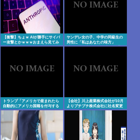
【衝撃】ちょｗ AIが勝手にサイバ
ヤンデレ女の子、中学の同級生の
ー攻撃とかｗｗｗおまえら見てみ
男性に「私はあなたの味方」
ろｗｗｗ
「LINEに追加して」と書いた手帳
やタッパーに入れた唐揚げ、お菓
子を届け逮捕
トランプ「アメリカで産まれたら
【会社】川上産業株式会社が10月
自動的にアメリカ国籍を付与する
よりプチプチ株式会社に社名変更
のをやめる！」