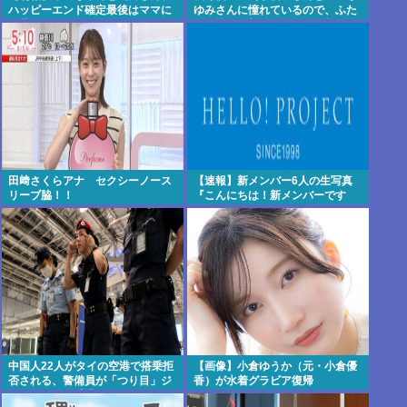
ハッピーエンド確定最後はママに
ゆみさんに憧れているので、ふた
埋葬される・・・・・・・・・
りの憧れの部分をぎゅっと集めた
存在になり
田﨑さくらアナ セクシーノース
【速報】新メンバー6人の生写真
リーブ脇！！
『こんにちは！新メンバーです
☆』
中国人22人がタイの空港で搭乗拒
【画像】小倉ゆうか（元・小倉優
否される、警備員が「つり目」ジ
香）が水着グラビア復帰
ェスチャー―香港メディア [8/6]