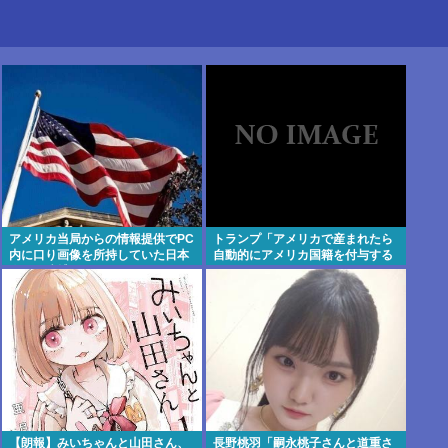
アメリカ当局からの情報提供でPC
トランプ「アメリカで産まれたら
内に口り画像を所持していた日本
自動的にアメリカ国籍を付与する
人男を逮捕
のをやめる！」
【朗報】みいちゃんと山田さん、
長野桃羽「嗣永桃子さんと道重さ