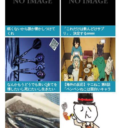
眠くないから誰か寝かしつけて
「これだけは飲んどけサプ
くれ
リ」、決定するwww
なんかもうどうでも良いし̤̬全てを
【海外の反応】ヤニねこ 第6話
壊したいし死にたいし生きたい
「ペンペンねこは面白いキャラ
よな
だな」「大家さんとのドライブ
のシーン、リアルすぎて辛かっ
た」