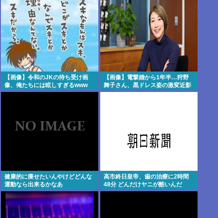
【画像】令和のJKの待ち受け画
【画像】電撃婚から1年半…狩野
像、俺たちには眩しすぎるwww
舞子さん、黒ドレス姿の激変近影
に衝撃！
健康的に痩せたいんやけどどんな
高市終日皇帝、歯の治療に2時間
運動なら出来るかなあ
48分 どんだけヤニが酷いんだ