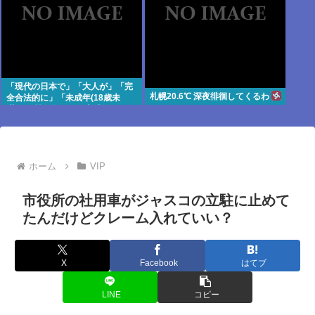
「現代の日本で」「大人が」「完
札幌20.6℃ 深夜徘徊してくるわ
全合法的に」「未成年(18歳未
満)」と性行為をする方法ってある
の？
ホーム
VIP
市役所の社用車がジャスコの立駐に止めて
たんだけどクレーム入れていい？
X
Facebook
はてブ
LINE
コピー