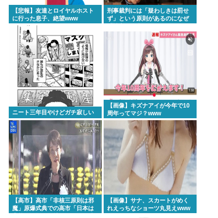
【悲報】友達とロイヤルホスト
刑事裁判には「疑わしきは罰せ
に行った息子、絶望www
ず」という原則があるのになぜ
「性交の同意がなかった」とい
う確かめようが無いもので有罪
になるの？
【画像】キズナアイが今年で10
ニート三年目やけどガチ寂しい
周年ってマジ？www
【高市】高市「非核三原則は邪
【画像】サナ、スカートがめく
魔」原爆式典での高市「日本は
れえっちなショーツ丸見えwww
非核三原則を堅持しており、唯