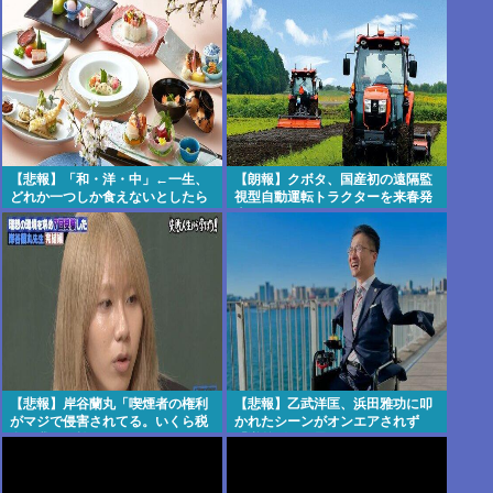
傷 白バイ乗車歴4カ月 [8/6]
【悲報】「和・洋・中」←一生、
【朗報】クボタ、国産初の遠隔監
どれか一つしか食えないとしたら
視型自動運転トラクターを来春発
売
【悲報】岸谷蘭丸「喫煙者の権利
【悲報】乙武洋匡、浜田雅功に叩
がマジで侵害されてる。いくら税
かれたシーンがオンエアされず
金を我々が払ってるんだ」
「逆差別だと思って」