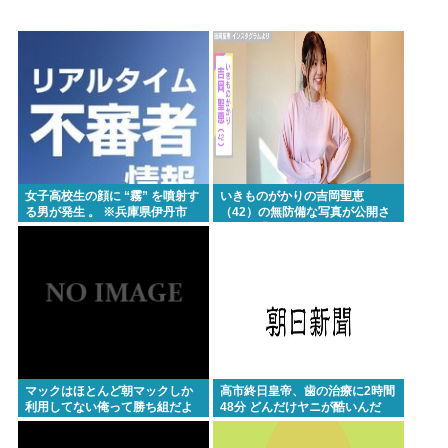
定最後はママに埋葬される・・・・・・・・・
中国人22人がタイの空港で搭乗拒否される、警備員
が「つり目」ジェスチャー―香港メディア [8/6]
【画像】小倉ゆうか（元・小倉優香）が水着グラビ
ア復帰
【画像】令和のJKの待ち受け画像、俺たちには眩し
女子高校生の顔に “霧” を噴射す
いきものがかりの吉岡聖恵
すぎるwww
る男が発生 。 ※兵庫県伊丹市
（42）の無防備な写真が公開さ
れる→「わぉ!! おっきい!!」「な
とんこつらーめんが全く流行らない理由ってなんや
にこれ、大好き…」 と大反響
ろな？
【高市】 糖尿病内科クリニック、待合室に『ドカ食
いダイスキ！もちづきさん』を置いてしまい炎上
「盆踊り」に「うるせぇ」と苦情がある為使える公
園が半減 取材ではうるさいと答える住民はおらず こ
マックはほとんど朝マックしか
高市終日皇帝、歯の治療に2時間
利用してない俺って勝ち組だよ
48分 どんだけヤニが酷いんだ
どおじみたいのが電話してんだろな
な
ビニコンの店員がいらっしゃいませー！言わないか