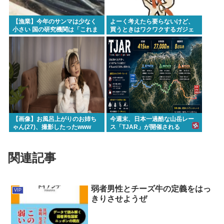
【漁業】今年のサンマは少なく
よーく考えたら要らないけど、
小さい 国の研究機関は「これま
買うときはワクワクするガジェ
でになく厳しい年になる」
ットおしえろ
【画像】お風呂上がりのお姉ち
今週末、日本一過酷な山岳レー
ゃん(27)、撮影したったwww
ス「TJAR」が開催される
関連記事
弱者男性とチーズ牛の定義をはっ
VIP
きりさせようぜ