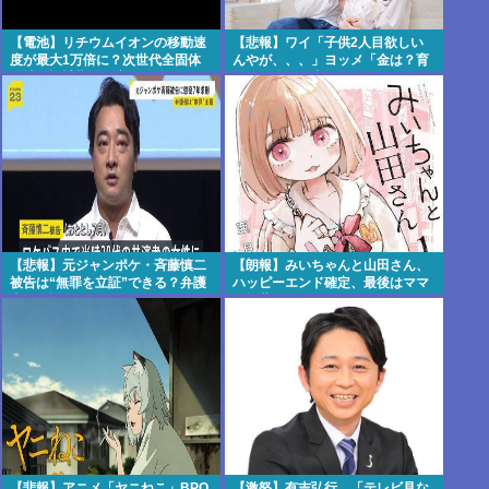
【電池】リチウムイオンの移動速
【悲報】ワイ「子供2人目欲しい
度が最大1万倍に？次世代全固体
んやが、、、」ヨッメ「金は？育
電池の設計指針を変える分子レベ
児は？私の仕事は？キャリア
ルの新発見
は？」
【悲報】元ジャンポケ・斉藤慎二
【朗報】みいちゃんと山田さん、
被告は“無罪を立証”できる？弁護
ハッピーエンド確定、最後はママ
士が解説
に埋葬される
【悲報】アニメ「ヤニねこ」BPO
【激怒】有吉弘行、「テレビ見な