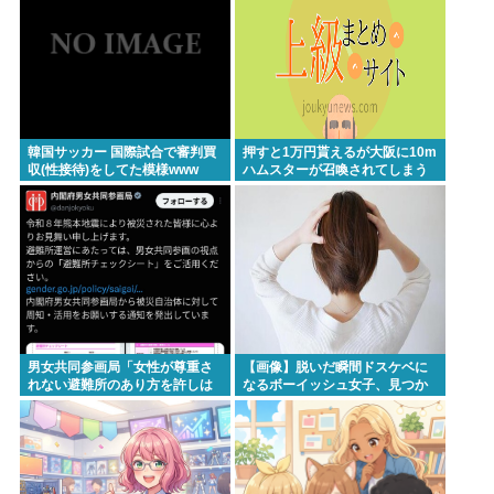
ら本社にクレームいれてやりましたよ！www
ここ数年「どっちもどっち」とか「まだわからない
から叩くな」とかゆうチキン野郎が増えたけどどっ
から来たの？(´・ω・`)
韓国サッカー 国際試合で審判買
押すと1万円貰えるが大阪に10m
収(性接待)をしてた模様www
ハムスターが召喚されてしまう
Powered by livedoor 相互RSS
ボタン
男女共同参画局「女性が尊重さ
【画像】脱いだ瞬間ドスケベに
れない避難所のあり方を許しは
なるボーイッシュ女子、見つか
しません、このチェックシート
るwww
を必ず遵守してください」