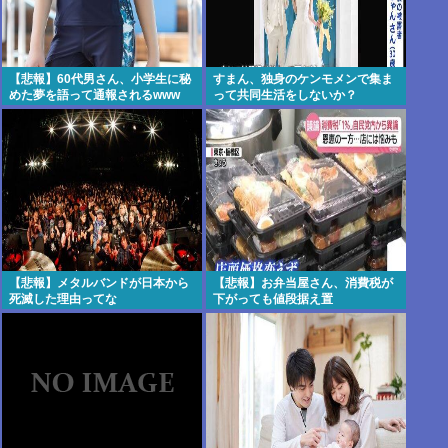
【悲報】60代男さん、小学生に秘
すまん、独身のケンモメンで集ま
めた夢を語って通報されるwww
って共同生活をしないか？
【悲報】メタルバンドが日本から
【悲報】お弁当屋さん、消費税が
死滅した理由ってな
下がっても値段据え置
に？・・・・・・・・・
き・・・・・・・・・