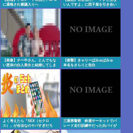
に通報され審議入りへ
いんですよ」に団子屋を引き合い
に怒り
【画像】チー牛さん、とんでもな
【衝撃】きゃりーぱみゅぱみゅ
い恵体の白人美女と結婚してしま
本名をさらりと告白
うwww 【Pickup06072008】
よく考えたら「SEX（セクロ
三重県警察 鈴鹿サーキットでパ
ス）」が合法なのヤバすぎだろ
レード走行訓練中だった白バイが
転倒事故 20代の女性隊員が重