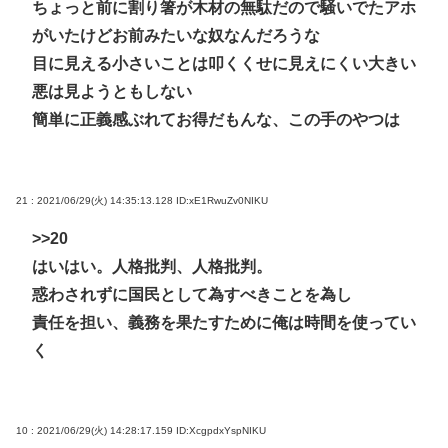
ちょっと前に割り箸が木材の無駄だので騒いでたアホ
がいたけどお前みたいな奴なんだろうな
目に見える小さいことは叩くくせに見えにくい大きい
悪は見ようともしない
簡単に正義感ぶれてお得だもんな、この手のやつは
21 : 2021/06/29(火) 14:35:13.128
ID:xE1RwuZv0NIKU
>>20
はいはい。人格批判、人格批判。
惑わされずに国民として為すべきことを為し
責任を担い、義務を果たすために俺は時間を使ってい
く
10 : 2021/06/29(火) 14:28:17.159
ID:XcgpdxYspNIKU