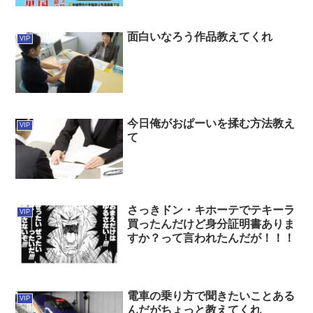
面白いなろう作品教えてくれ
VIP
今日俺がおぱーいを揉む方法教え
VIP
て
さっきドン・キホーテでテキーラ
VIP
買ったんだけど身分証明書ありま
すか？って言われたんだが！！！
電車の乗り方で聞きたいことある
VIP
んだがちょっと教えてくれ