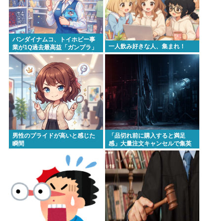
バンダイナムコ、トイホビー事
一人飲み好きな人、集まれ！
業が1Q過去最高益「ガンプラ」
「一番くじ」「トレカ」など大
人向け商材好調で
男性のプライドが高いと感じた
「品切れ前に購入すると満足
瞬間
感」大量注文キャンセルで集英
社の損失43億円 業務を妨害した
疑いで32歳女を逮捕