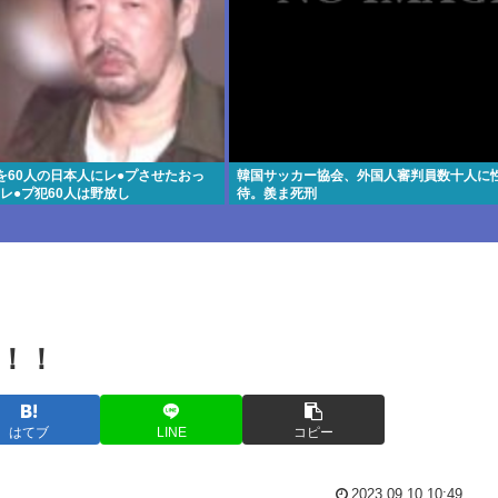
を60人の日本人にレ●プさせたおっ
韓国サッカー協会、外国人審判員数十人に
レ●プ犯60人は野放し
待。羨ま死刑
！！
はてブ
LINE
コピー
2023.09.10 10:49