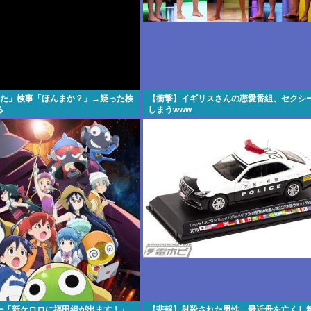
れた」検事「ほんまか？」→疑った検
【衝撃】イギリスさんの恋愛番組、セクシ
る
しまうwww
一「新ケロロに福田組が出ます！」
【悲報】射殺された男性、最近母を亡くし