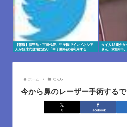
【悲報】保守党・百田代表、甲子園でインドネシア
タイ人12歳少女
人が始球式登場に怒り「甲子園を政治利用する
さん、求刑6年。
な！」
ホーム
なんG
今から鼻のレーザー手術するで
X
Facebook