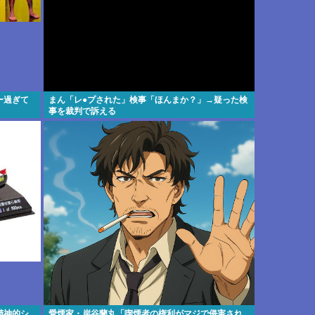
ー過ぎて
まん「レ●プされた」検事「ほんまか？」→疑った検
事を裁判で訴える
精神的シ
愛煙家・岸谷蘭丸「喫煙者の権利がマジで侵害され