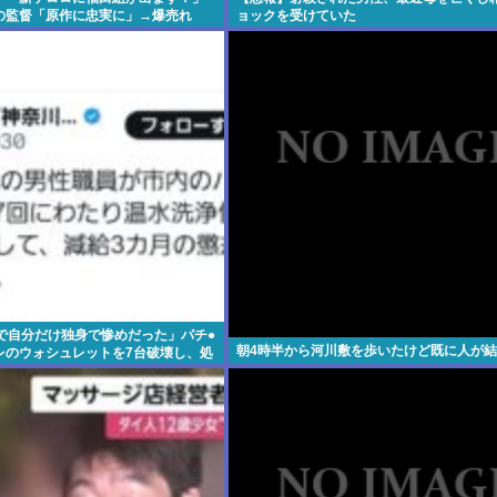
の監督「原作に忠実に」→爆売れ
ョックを受けていた
僚で自分だけ独身で惨めだった」パチ●
朝4時半から河川敷を歩いたけど既に人が
レのウォシュレットを7台破壊し、処