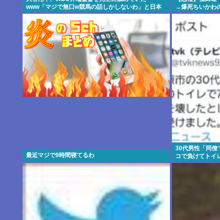
www「マジで無口w競馬の話しかしないわ」と日本
→爆死ちいかわ
代表は内部崩壊
30代男性「同
最近マジで9時間寝てるわ
コで負けてトイ
分