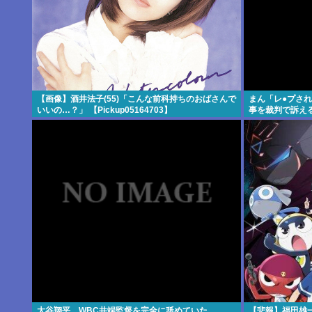
【画像】酒井法子(55)「こんな前科持ちのおばさんで
まん「レ●プさ
いいの…？」 【Pickup05164703】
事を裁判で訴え
大谷翔平、WBC井端監督を完全に舐めていた
【悲報】福田雄