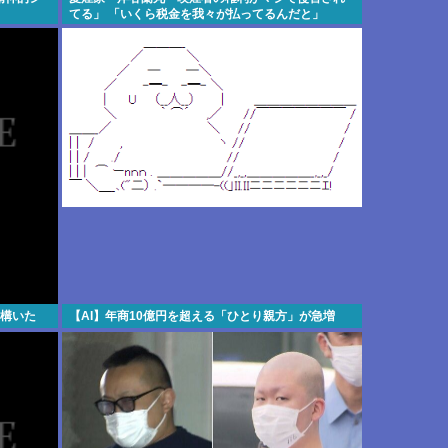
てる」 「いくら税金を我々が払ってるんだと」
結構いた
【AI】年商10億円を超える「ひとり親方」が急増