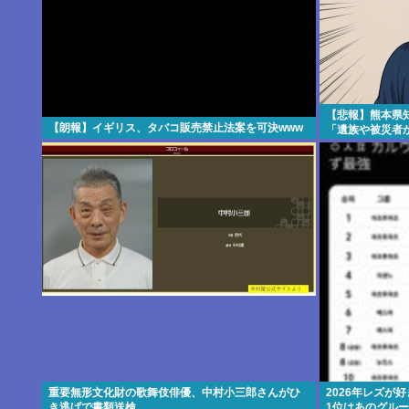
【悲報】熊本県
【朗報】イギリス、タバコ販売禁止法案を可決www
「遺族や被災者か
えば？」 → 知
………
重要無形文化財の歌舞伎俳優、中村小三郎さんがひ
2026年レズが
き逃げで書類送検
1位はあのグル