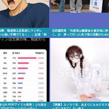
知事、報道陣土足取材にマジギレ
元区議団長 「共産党は義援金を被災地に持
ら強い不満でてる！」 → 記者「例
く。が、持って行った先で党の活動のため
事、怒り通り越して呆れてしまう
好きなK-POPアイドル発表！ぶち抜き
【画像】カノカリ女、あまりにもセクロス
ープのボブカットのリーダー！
ッズにされてしまい炎上