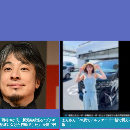
・西村ゆか氏、新党結成巡る”ブチギ
まんさん「20歳でアルファード一括で買え
「配慮に欠けた行動でした」 夫婦で投
敵！」