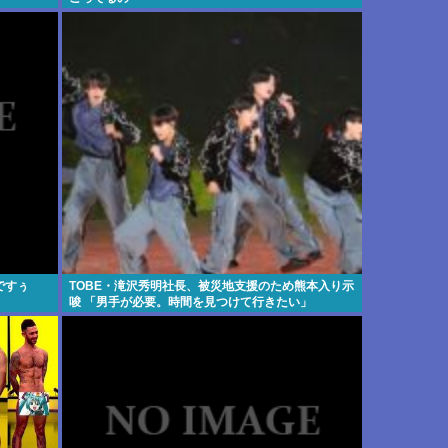
ですぅ
TOBE・滝沢秀明社長、被災地支援のため熊本入り示
唆 「男手が必要。時間を見つけて行きたい」