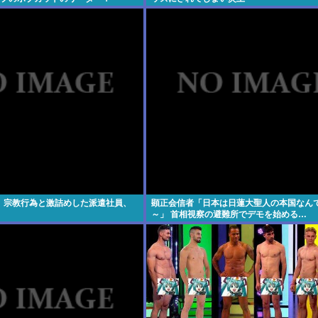
wxwxwxwxwxwxwxwxxxwx
】宗教行為と激詰めした派遣社員、
顕正会信者「日本は日蓮大聖人の本国なん
～」 首相視察の避難所でデモを始める…