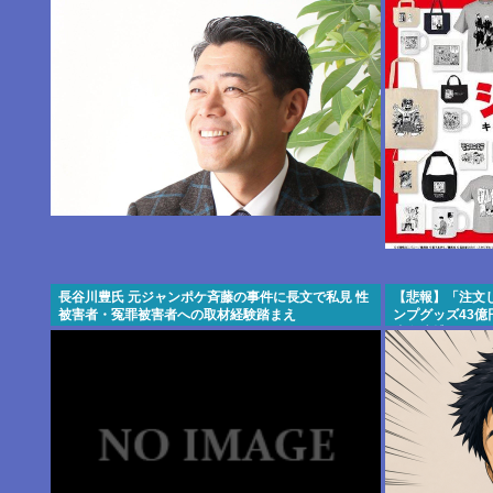
長谷川豊氏 元ジャンポケ斉藤の事件に長文で私見 性
【悲報】「注文
被害者・冤罪被害者への取材経験踏まえ
ンプグッズ43億
歳女逮捕