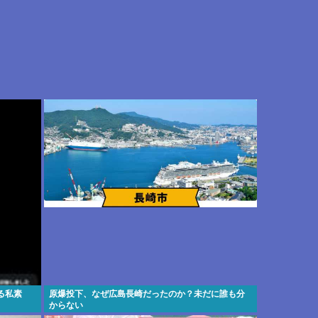
る私素
原爆投下、なぜ広島長崎だったのか？未だに誰も分
からない