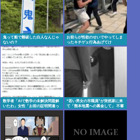
鬼って船で難破した白人なんじゃ
お前らが性欲のせいでやってしま
ないの？
ったキチゲェ行為あげてけ
数学者「AIで数学の未解決問題解
“若い男女の市職員”が突然家に来
いたわ」女性「お前の証明間違っ
て「熊本地震への募金して」 不審
てるやん」数学者「内容デタラメ
に思い「何課ですか?」と問うと
で草。AI使うのヘタ？」→女性大
相手は⋯
発狂