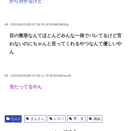
から分かるけど
46 : 2021/04/22(木) 07:36:53.18
ID:lW/CWVjVp
目の整形なんてほとんどみんな一発でバレてるけど言
わないのにちゃんと言ってくれるやつなんて優しいや
ん
50 : 2021/04/22(木) 07:40:11.76
ID:D2mD2xLeM
当たってるやん
なんJ
まんさん
レスバ
男・女
議論