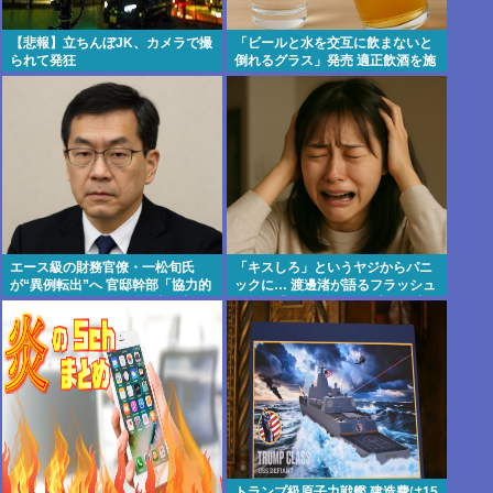
【悲報】立ちんぼJK、カメラで撮
「ビールと水を交互に飲まないと
られて発狂
倒れるグラス」発売 適正飲酒を施
す #酒
エース級の財務官僚・一松旬氏
「キスしろ」というヤジからパニ
が“異例転出”へ 官邸幹部「協力的
ックに… 渡邊渚が語るフラッシュ
でなかったから」 #総務省人事 |
バック「1人の人間の人生に、当
財務省には失われた30年の責任と
たり前の生活を奪った人が全て悪
って欲しい
い」 | 楽しんごが出てきた瞬間か
らこの表情で
トランプ級原子力戦艦 建造費は15