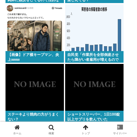
目で見ないでください」
【画像】ドア横キープマン、炎
自民党「作業所を全部倒産させ
上www
たら障がい者雇用が増えるので
は 」結果ww
ステーキより焼肉の方がうまく
ショートスリーパー、1日100錠
ない？
以上サプリを飲んでいた
ホーム
検索
トップ
サイドバー