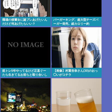
職場の後輩女に誕プレあげたいん
バーガーキング、超大型チーズバ
だけど何あげたらいい？
ーガー発売。総カロリー約
1656kcal 単品2490円
筋トレ5年やってるけど正直ぐー
【画像】村重杏奈さん(30)のおっ
たら生きてるお前らと殴り合いし
◯いがコチラ
て勝てるかと言われるとだいぶ怪
しい