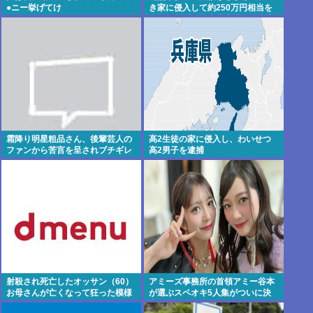
●ニー挙げてけ
き家に侵入して約250万円相当を
盗んで起訴、熊本駐屯地の自衛官
の男を懲戒免職
霜降り明星粗品さん、後輩芸人の
高2生徒の家に侵入し、わいせつ
ファンから苦言を呈されブチギレ
高2男子を逮捕
発狂…
射殺され死亡したオッサン（60）
アミーズ事務所の首領アミー谷本
お母さんが亡くなって狂った模様
が選ぶスペオキ5人集がついに決
定してしまう