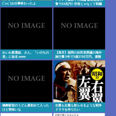
(´;ω;`)お仕事終わったよ
隻で43兆円!! 空母じゃなくて戦艦
なんか?
れいわ新選組、さん、「いのちの
【高市】福岡の自民党県議の海外
党」に改名 www
旅行費 5年で3億3700万円。避難
所で使えるテント 1個2万円。
鶴舞駅前のうどん屋初めて入った
右翼も左翼も怒らせるような戦争
けど美味いな
ドラマを作りたい