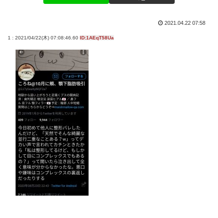
2021.04.22 07:58
1 : 2021/04/22(木) 07:08:46.60
ID:1AEqT58Ua