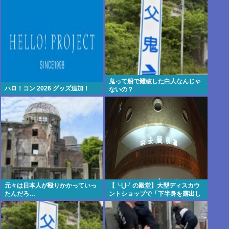
鬼って船で難破した白人なんじゃ
ハロ！コン 2026 グッズ追加！
ないの？
元々は日本人が殴りかかっていっ
【╰⋃╯の殿堂】大型ディスカウ
たんだろ…
ントショップで「下半身を露出し
た男を確保している」 31歳の男を
現行犯逮捕 札幌