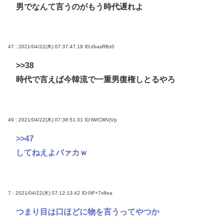
男でなんて言うのがもう時代遅れよ
47 : 2021/04/22(木) 07:37:47.18
ID:i/basRBz0
>>38
時代で言えば今韓流で一重男復権しとるやろ
49 : 2021/04/22(木) 07:38:51.01
ID:lW/CWVjVp
>>47
してねえよバァカｗ
7 : 2021/04/22(木) 07:12:13.42
ID:0iF+7x8ea
つまり目は口ほどに物を言うってやつか