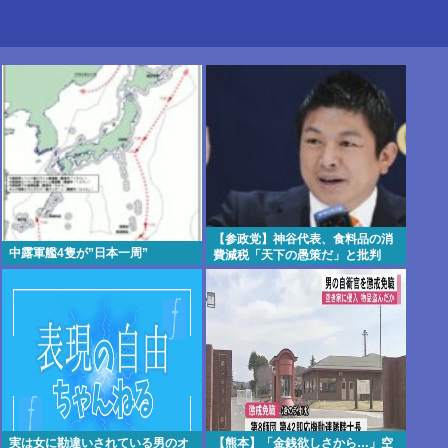
【参政党】神谷代表、食料品の消
中露軍艦4隻が”日本一周”
費減税「天下の愚策だ」と批判
実は女に勘違いされている男のオ
【熊本】「金銭欲しさから…」空