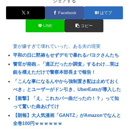
シェアする
X
Facebook
はてブ
LINE
コピー
妻が嫌すぎて壊れていった、ある夫の現実
平和の日に黙祷もせずデモで暴れるパヨクさんたち
警官が発砲→「適正だったか調査」するわけ…実は
銃を構えただけで警察本部長まで報告！
「こんな事になるんやから強制置き配は止めておく
べき」とユーザーがドン引き、UberEatsが導入した
【衝撃】「え、これカバー曲だったの！？」って知
って驚いた曲あげてけ
【朗報】大人気漫画「GANTZ」がAmazonでなんと
全巻100円ｗｗｗｗｗｗ