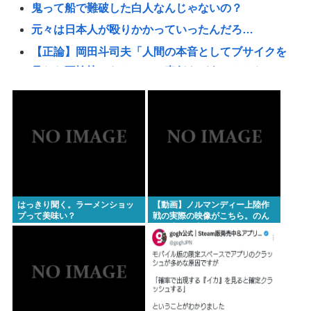
鬼って船で難破した白人なんじゃないの？
元々は日本人が殴りかかっていったんだろ…
【正論】岡田斗司夫「人間の本音としてブサイクを
見たら不愉快になる。この責任をどうとるんだ」
【画像】村重杏奈さん(30)のおっ◯いがコチラ
【悲報】立ちんぼJK、カメラで撮られて発狂
「ビールと水を交互に飲まないと倒れるグラス」発
売 適正飲酒を施す #酒
コロナ禍における「GOTOトラベル」「全国旅行支
援」の思い出🥺
はっきり聞く。ラーメンショッ
【動画】ノルマンディー上陸作
プって美味い？
戦の実際の映像がこちら。のん
【土用丑の日に食中毒】ドン・キホーテ出店の露店
びり歩いて上陸してるんだがも
で「うなぎの蒲焼」食べ14人が発熱や下痢
しかしてプライベートライアン
って嘘？
おまえらが今までに使った事がある【ズル休み】の
理由
パズー「お父さん嘘つき呼ばわりされて死んじゃっ