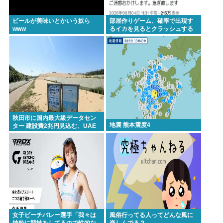
た」ってセリフあるけど、どんな自殺方法だった
の？
ビールが美味いとかいう奴ら
部屋作りゲーム、確率で出現す
www
るイカを見るとクラッシュする
不具合が発生
Powered by livedoor 相互RSS
秋田市に国内最大級データセン
地震 熊本震度4
ター 建設費2兆円見込む、UAE
など投資
女子ビーチバレー選手「我々は
風俗行ってる人ってどんな風に
純粋に競技をしてるので性的な
楽しんでる？