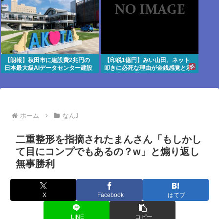
【朗報】秋田市に建設費2兆円の
【印税1億円】みい山田、ネット
日本最大級AIデータセンター建設
叩きに必死な理由が金銭感覚と承
へ UAEなどが投資
認欲求の深淵に迫る
ホーム
なんJ
二重整形を指摘されたまんさん「もしかし
て目にコンプでもあるの？w」と煽り返し
無事勝利
X
Facebook
はてブ
LINE
コピー