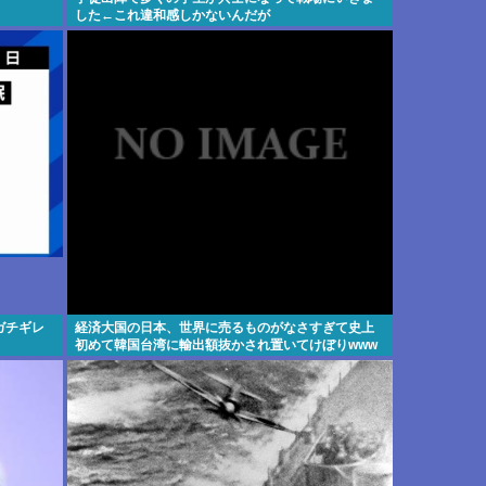
した←これ違和感しかないんだが
ガチギレ
経済大国の日本、世界に売るものがなさすぎて史上
初めて韓国台湾に輸出額抜かされ置いてけぼりwww