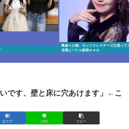
島倉りか様、モッツァレラチーズを巡って
い
店員とバトル勃発ｗｗｗ
いです、壁と床に穴あけます」←こ
はてブ
LINE
コピー