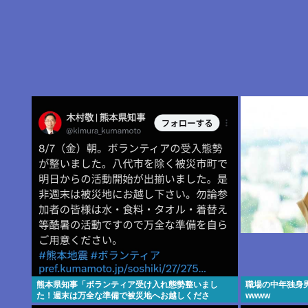
熊本県知事「ボランティア受け入れ態勢整いまし
職場の中年独身
た！週末は万全な準備で被災地へお越しくださ
wwww
い！」ケンモ、行くぞ