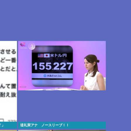
イ」
堤礼実アナ ノースリーブ！！