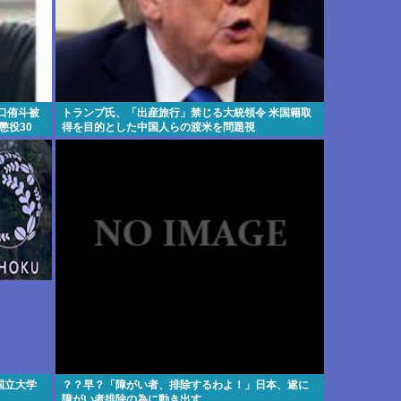
口侑斗被
トランプ氏、「出産旅行」禁じる大統領令 米国籍取
懲役30
得を目的とした中国人らの渡米を問題視
国立大学
？？早？「障がい者、排除するわよ！」日本、遂に
障がい者排除の為に動き出す。