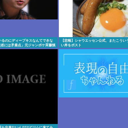
いるのにディープキスなんてできな
【悲報】シャウエッセン公式、またこうい
供述には矛盾点」元ジャンポケ斉藤慎
い丼をポスト
「同意があった」理由
回も出来ないんだけどジムに来てみ