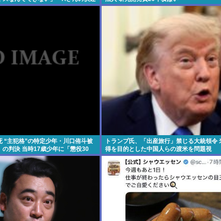
 “主犯格”の特定少年・川口侑斗被
トランプ氏、「出産旅行」禁じる大統領令 
の判決 当時17歳少年に「懲役30
得を目的とした中国人らの渡米を問題視