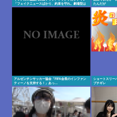
「フェイクニュースばかり、約束を守れ。劇場型は
たんだが
もうたくさん」
アルゼンチンサッカー協会「FIFA会長のインファン
ショートスリー
ティーノを支持する！」あっ…
ブチギレ