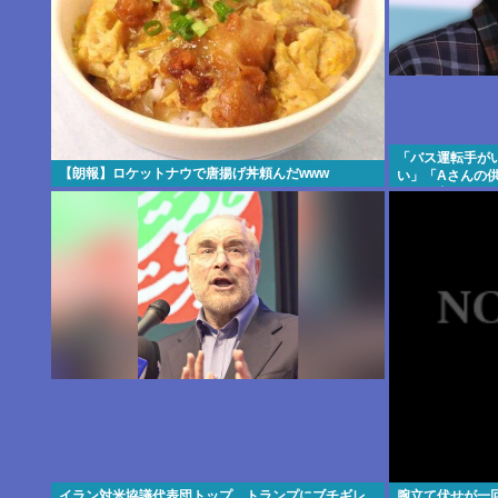
「バス運転手が
【朗報】ロケットナウで唐揚げ丼頼んだwww
い」「Aさんの
二側が主張した
イラン対米協議代表団トップ、トランプにブチギレ
腕立て伏せが一