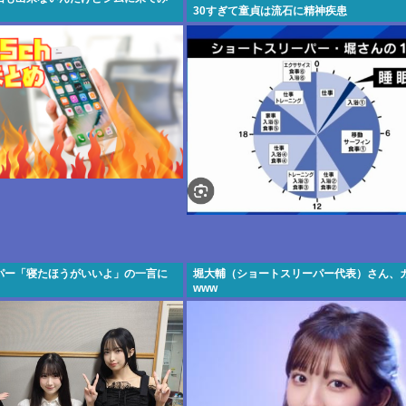
30すぎて童貞は流石に精神疾患
パー「寝たほうがいいよ」の一言に
堀大輔（ショートスリーパー代表）さん、
www