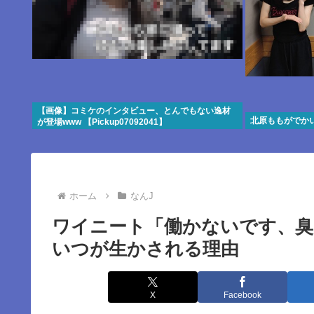
【画像】コミケのインタビュー、とんでもない逸材
北原ももがでか
が登場www 【Pickup07092041】
ホーム
なんJ
ワイニート「働かないです、臭
いつが生かされる理由
X
Facebook