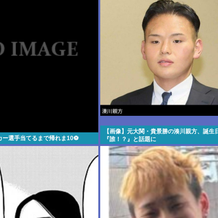
【画像】元大関・貴景勝の湊川親方、誕生
カー選手当てるまで帰れま10⚽
『誰！？』と話題に