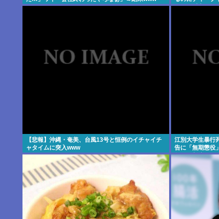
には矛盾点」
【悲報】沖縄・奄美、台風13号と恒例のイチャイチ
江別大学生暴行死
ャタイムに突入www
告に「無期懲役」
年」の判決