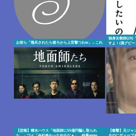
独身女教師(29
お前ら「徴兵されたら後ろから上官撃つわw」←これ
すよ！(酒グビ
る
【悲報】積水ハウス「地面師に55億円騙し取られ
【衝撃】元ジャ
た…」ワイ「会社終わったやろなぁ」→結果www
るのにディープ