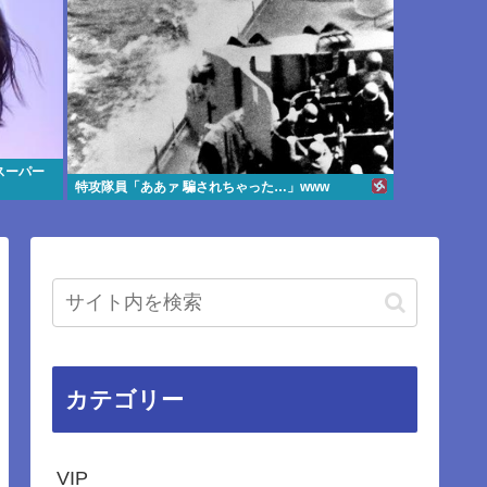
スーパー
特攻隊員「ああァ 騙されちゃった…」www
カテゴリー
VIP