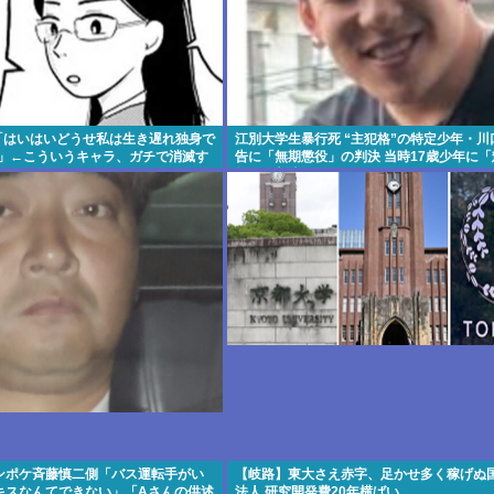
)「はいはいどうせ私は生き遅れ独身で
江別大学生暴行死 “主犯格”の特定少年・川
ー」←こういうキャラ、ガチで消滅す
告に「無期懲役」の判決 当時17歳少年に「
年」の判決
ンポケ斉藤慎二側「バス運転手がい
【岐路】東大さえ赤字、足かせ多く稼げぬ
キスなんてできない」「Aさんの供述
法人 研究開発費20年横ばい