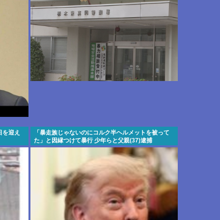
日を迎え
「暴走族じゃないのにコルク半ヘルメットを被って
た」と因縁つけて暴行 少年らと父親(37)逮捕