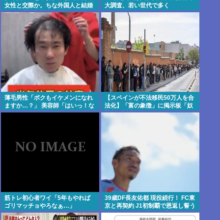
女性と交際か。ちな外国人と結婚
大調査、若い世代で多く
すれば継承権剥奪
薄毛男性「ボクもイケメンになれ
【スペインが不法移民50万人を合
ますか…？」 美容師「はいっ！な
法化】「富の象徴」に掲示板「奴
れますよ 」
隷制の誕生かよ」
筋トレ初心者ワイ「5年もやれば
39歳DF長友佑都 現役続行！ FC東
ゴリマッチョやろなぁ…」
京と再契約 J1初制覇で恩返し誓う
今日ホーム町田戦で正式表明