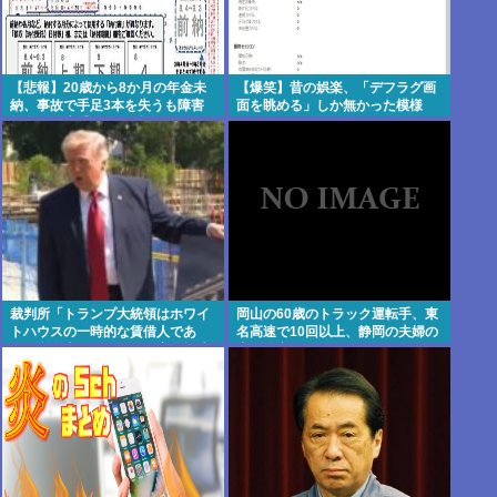
【悲報】20歳から8か月の年金未
【爆笑】昔の娯楽、「デフラグ画
納、事故で手足3本を失うも障害
面を眺める」しか無かった模様
年金は一生受給できず
www
裁判所「トランプ大統領はホワイ
岡山の60歳のトラック運転手、東
トハウスの一時的な賃借人であ
名高速で10回以上、静岡の夫婦の
り、所有者ではない」、宴会場建
車に追突
設の工事差し止め命令