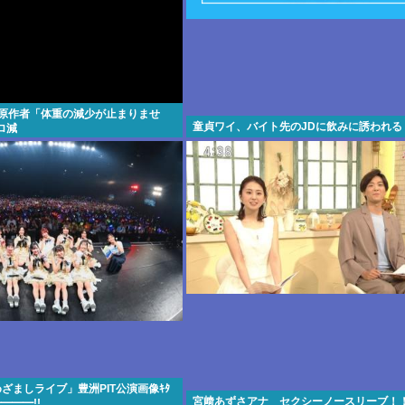
所原作者「体重の減少が止まりませ
童貞ワイ、バイト先のJDに飲みに誘われる
ロ減
e「めざましライブ」豊洲PIT公演画像ｷﾀ
宮﨑あずさアナ セクシーノースリーブ！
━━━!!