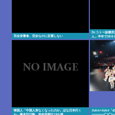
Dr.コトー診療
完全栄養食、完全なのに定着しない
ん」半年で39キ
韓国人「中国人来なくなったのか。ほな日本行く
Juice=Juic
わ」最多訪日数、前年同期比19%増
━━━━(ﾟ∀ﾟ)━