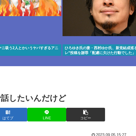
ヤニ吸う2人とかいうヤバすぎるアニ
ひろゆき氏の妻・西村ゆか氏、新党結成巡る
レ”投稿を謝罪「配慮に欠けた行動でした」
稿
で話したいんだけど
はてブ
LINE
コピー
2023.09.05 15:27