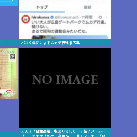
！
パヨク集団によるムカデ行進@広島
カカオ「価格高騰、収まりました！」菓子メーカー
！
「…」カカオ「あの…高騰が…」菓子メーカー「値