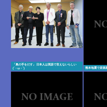
「奥の手をだす」 日本人は英語で言えないらしい
熊本地震で居酒
(´・ω・`)