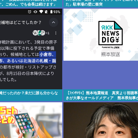
す。ごめん。でも会長は続けます」
た」駐車場の壁に衝突
長崎だったのか？未だに誰も分からな
【ﾌｧﾝｻﾏﾘｨ】熊本地震報道 真実より視聴
きが大事なオールドメディア 熊本県知事
者・遺族への取材に怒り「極めて強い不満
寄せられた」