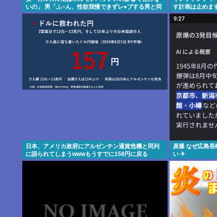
いの」 男「ふ~ん、性欲我慢できずレ●プする男と同
す計画は止めま
じだね」
日本、アメリカ政府にアルゼンチン通貨危機と同列
原爆 なぜ広島
に語られてしまうwwwもうすでに158円に戻る
い ✈