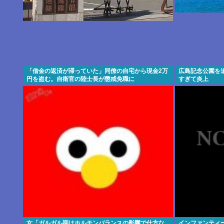
「借金の返済が滞っていた」同僚の自宅から現金2万
広島記念公園を
円を盗む。自衛官の陸士長が懲戒免職に
すぎて炎上
女「ガルガル期はホルモンバランスの影響で仕方な
インファンティ