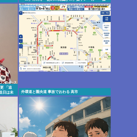
上げします！！」
更 「追
外環道と圏央道 事故でおわる 高市
送日は未