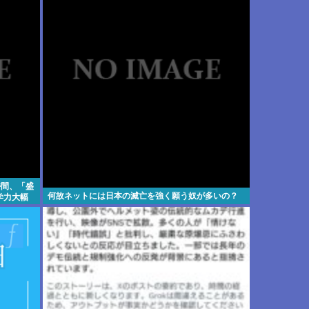
時間、「盛
何故ネットには日本の滅亡を強く願う奴が多いの？
学力大幅