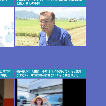
と蜜月 変化の事情
率と高市叩
福井県のコメ農家「今年はコメを売ってくれと業者
が被災
が来ない！高市総理が許せない！もう愛想尽かし
、苦情が
た！！！」