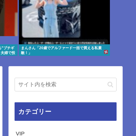
”ブチギ
まんさん「20歳でアルファード一括で買える私素
 夫婦で投
敵！」
カテゴリー
VIP