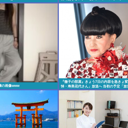
『徹子の部屋』きょう7日の内容を急きょ変
の画像www
悼・寿美花代さん」放送へ 当初の予定「放
定です」