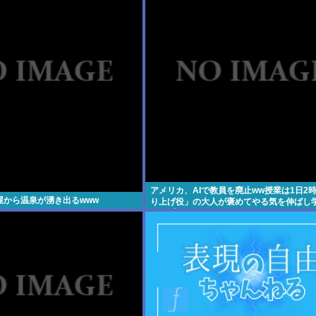
アメリカ、AIで教員を廃止ww授業は1日2
屋から温泉が湧き出るwww
り上げ役」の大人が褒めてやる気を伸ばし
アップ