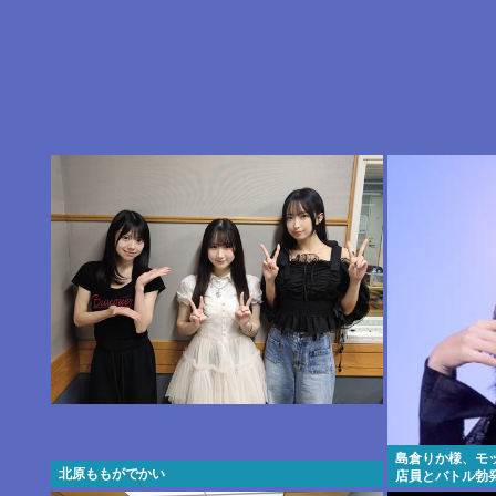
島倉りか様、モ
北原ももがでかい
店員とバトル勃