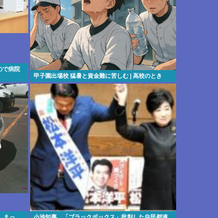
ので病院
甲子園出場校 猛暑と資金難に苦しむ | 高校のとき
しまっ
小池知事、「ブラックボックス」批判した自民都連