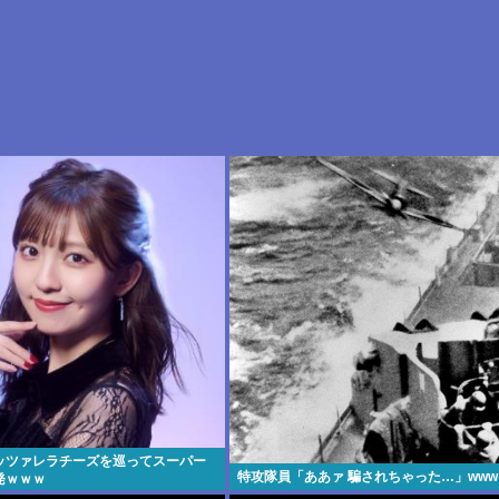
ッツァレラチーズを巡ってスーパー
特攻隊員「ああァ 騙されちゃった…」www
発ｗｗｗ