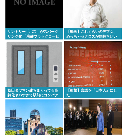
サントリー「ボス」がスパーク
【動画】これくらいのデブ女、
リング化 「炭酸ブラックコーヒ
めっちゃセクロスが気持ちいい
ー」に
ww
秋田タワマン建ちまくってる高
【衝撃】言語を『日本人』にし
齢化ヤバすぎて駅前にコンパク
た
トシティつくって...