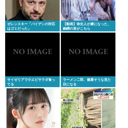
ゼレンスキー「バイデンの対応
【動画】弥生人が虜になった、
はゴミだった」
銅鐸の音がこちら
サイゼリアで小エビサラダ食っ
ラーメン二郎、健康そうな見た
てる
目になる