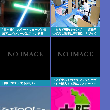
“日本発”「スター・ウォーズ」長
「まるで難民キャンプ」 避難所
編アニメシリーズにファン興奮
の劣悪な環境に専門家も「びっく
「劇場版にして欲しい」「艦隊戦
りした」 車中泊にもリスクが
も派手で面白い」
「熱したフライパンに飛び込むよ
うなもの」
マクドナルドのチキンマックナゲ
日本『30℃』でも涼しい
ットを購入する際にマスタードソ
ースを選ぶやつ、ゲェジだった