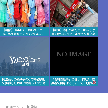
【画像】CANDY TUNEのJKコ
【画像】昨日の銀だこ、88人しか
ス、誇張抜きでレベチかわいい
買えない88円セールでクソ暑いの
www 【Pickup08082959】
に大行列をなす日本人がこれwww
阿波踊りの踊り手のケツを強調し
『食料自給率』の低い日本が「核
て撮影した動画に徳島っ子ブチギ
兵器で国を守る！」って、頭おか
レ
しくね？食べ物止められたら終わ
りじゃん
ホーム
嫌儲