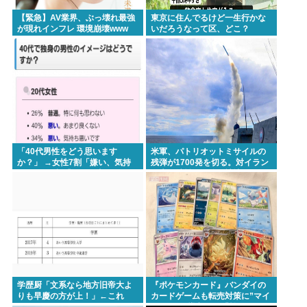
【緊急】AV業界、ぶっ壊れ最強
東京に住んでるけど一生行かな
が現れインフレ 環境崩壊www
いだろうなって区、どこ？
「40代男性をどう思います
米軍、パトリオットミサイルの
か？」 →女性7割「嫌い、気持
残弾が1700発を切る。対イラン
ち悪い」3割「知った事ではな
で大量消耗した分を補填するの
い」と回答。
に2年以上かかる模様。
学歴厨「文系なら地方旧帝大よ
『ポケモンカード』バンダイの
りも早慶の方が上！」←これ
カードゲームも転売対策に”マイ
ナンバー”導入開始「効果テキメ