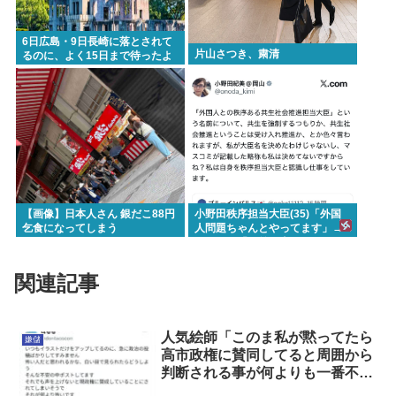
6日広島・9日長崎に落とされて
片山さつき、粛清
るのに、よく15日まで待ったよ
な
【画像】日本人さん 銀だこ88円
小野田秩序担当大臣(35)「外国
乞食になってしまう
人問題ちゃんとやってます」→
ネトウヨ「お前仕事してないだ
ろ 」→炎上www
関連記事
人気絵師「このま私が黙ってたら
嫌儲
高市政権に賛同してると周囲から
判断される事が何よりも一番不安
で怖かった…」と苦悩を独白