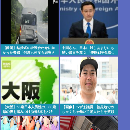
【静岡】結婚式の衣装合わせに向
中国さん、日本に対しあまりにも
かった夫婦「何度も何度も追突さ
酷い暴言を放つ 「侵略戦争仕掛け
れ…何が目的か本当に理解できな
たくせに原爆で被害者ビジネスす
い」東名高速で「死の恐怖」約1.7
るな」
キロの追突！
【大阪】58歳日本人男性の、80歳
【画像】へずま議員、被災地でめ
母の腹を踏みつけ肋骨8本をバキ
ちゃくちゃ働いて老人たちを笑顔
バキにして殺害。子供を産んだ結
にしてしまうww
末がこれなら少子化仕方ないね