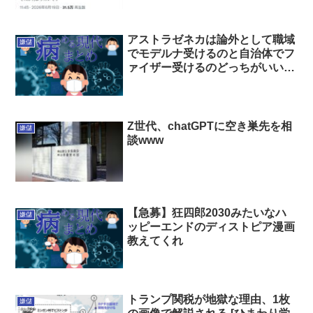
アストラゼネカは論外として職域
嫌儲
でモデルナ受けるのと自治体でフ
ァイザー受けるのどっちがいいん
だ？それともノーガードの方がい
いんか？
Z世代、chatGPTに空き巣先を相
嫌儲
談www
【急募】狂四郎2030みたいなハ
嫌儲
ッピーエンドのディストピア漫画
教えてくれ
トランプ関税が地獄な理由、1枚
嫌儲