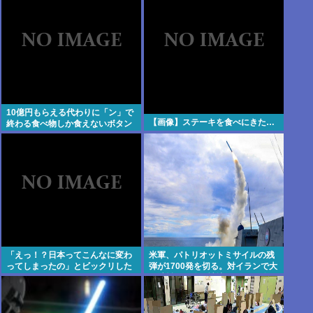
10億円もらえる代わりに「ン」で
【画像】ステーキを食べにきた…
終わる食べ物しか食えないボタン
「えっ！？日本ってこんなに変わ
米軍、パトリオットミサイルの残
ってしまったの」とビックリした
弾が1700発を切る。対イランで大
こと
量消耗した分を補填するのに2年
以上かかる模様。