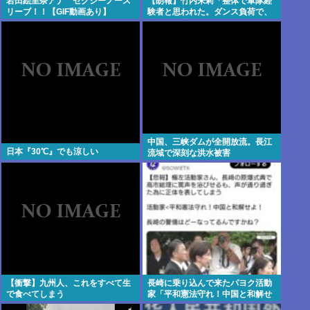
岩田絵里奈アナ セクシーノース
【朗報】竹内朱莉「整体で軍隊経
リーブ！！【GIF動画あり】
験者と思われた。ダンス負荷で、
私の骨と筋肉はもうグチャグチャ
になってい
中国、三峡ダムが全開放流。長江
日本『30℃』でも涼しい
流域で深刻な洪水被害
【衝撃】九州人、これをすべて生
長崎に乗り込んで来たパヨク活動
で食べてしまう
家「平和憲法守れ！中国と和解せ
よ！」