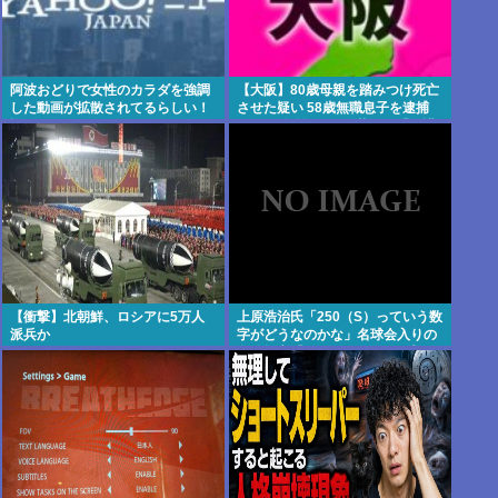
阿波おどりで女性のカラダを強調
【大阪】80歳母親を踏みつけ死亡
した動画が拡散されてるらしい！
させた疑い 58歳無職息子を逮捕
許せないなこれ
13～14年前から2人暮らし「介護
疲れで日常的に暴行」 岬町
【衝撃】北朝鮮、ロシアに5万人
上原浩治氏「250（S）っていう数
派兵か
字がどうなのかな」名球会入りの
条件提言「300とか…」 #野球 |
2000安打のハードルが低い