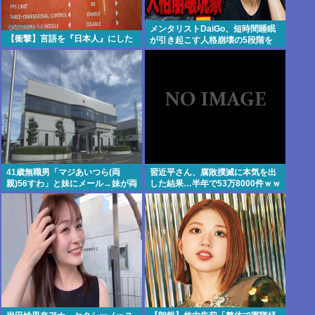
メンタリストDaiGo、短時間睡眠
【衝撃】言語を『日本人』にした
が引き起こす人格崩壊の5段階を
解説…最初に壊れるのは眠気では
なく「心の余白」
41歳無職男「マジあいつら(両
習近平さん、腐敗撲滅に本気を出
親)56すわ」と妹にメール→妹が両
した結果…半年で53万8000件ｗｗ
親にメール転送→両親が警察に相
ｗ
談→無職おじ逮捕