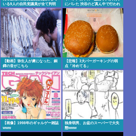
いる9人の自民党議員が全て判明
にバレた 渋谷のど真ん中で行われ
www
た盆踊り参加者67000人のうち
20000人が外人、ダンシングヒー
ローに熱狂
【動画】弥生人が虜になった、銅
【悲報】3大バーガーキングの弱
鐸の音がこちら
点「冷めてる」
【画像】1998年のギャルゲー雑誌
独身弱男、お盆のスーパーで大失
www
態www