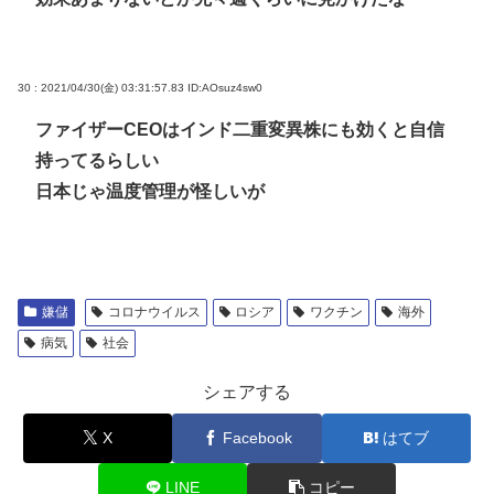
30 : 2021/04/30(金) 03:31:57.83
ID:AOsuz4sw0
ファイザーCEOはインド二重変異株にも効くと自信
持ってるらしい
日本じゃ温度管理が怪しいが
嫌儲
コロナウイルス
ロシア
ワクチン
海外
病気
社会
シェアする
X
Facebook
はてブ
LINE
コピー