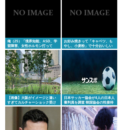
や！」👈この風潮はもう無くなった？
現在ヤフコメ時速ランキング1位の記事がこれ。どう
思う？
ベジットのベジータ要素、ネーミングセンスしかな
い
俺（25）「境界知能、ASD、学
お好み焼きって「キャベツ、も
習障害、女性ホルモン打って
やし、小麦粉」で十分おいしい
クーラーつけるくらいなら死を選ぶ 7割超え
る、実家が細い、父親がアル
よね？
中」⇦こいつが何歳でジサツする
か予想しようぜWW
Powered by livedoor 相互RSS
【画像】大阪がイメージと違い
日本サッカー協会が4人の日本人
すぎてカルチャーショック受け
審判員を調査 韓国協会の性接待
てる
疑惑で