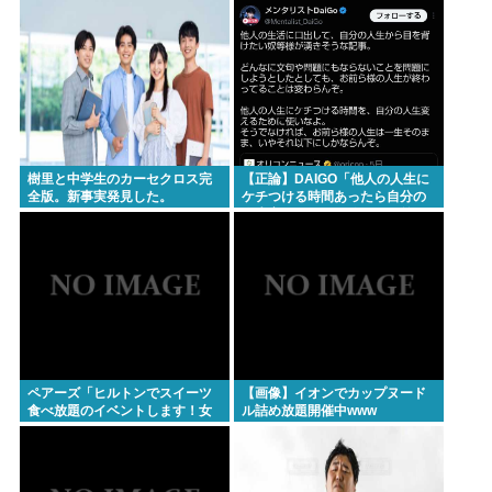
ン」
樹里と中学生のカーセクロス完
【正論】DAIGO「他人の人生に
全版。新事実発見した。
ケチつける時間あったら自分の
人生変えるために使え。お前ら
の人生が終わってることは変わ
らんぞ」
ペアーズ「ヒルトンでスイーツ
【画像】イオンでカップヌード
食べ放題のイベントします！女
ル詰め放題開催中www
2500円男7000円！！！」→男が
集まらないと話題に