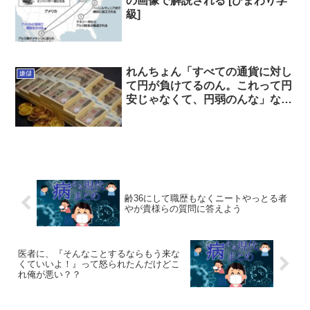
の画像で解説される [ひまわり学
級]
れんちょん「すべての通貨に対し
嫌儲
て円が負けてるのん。これって円
安じゃなくて、円弱のんな」なん
て反論する？
齢36にして職歴もなくニートやっとる者
やが貴様らの質問に答えよう
医者に、『そんなことするならもう来な
くていいよ！』って怒られたんだけどこ
れ俺が悪い？？