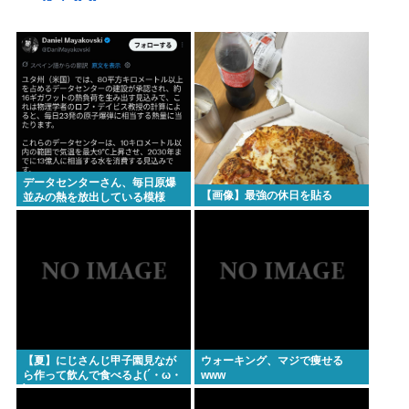
【悲報】赤ちゃんをゴミ箱に捨てた女、パパ活で8回
も妊娠していた
【画像】ギャルさん、世界中に発信してる意識ゼロ
で修学旅行の宿をSNS公開してしまうｗｗｗ
【Pickup08082952】
【衝撃】元ジャンポケ斉藤慎二被告、求刑7年直後に
データセンターさん、毎日原爆
うつろな目で高額ギフトをねだり続け
【画像】最強の休日を貼る
並みの熱を放出している模様
る・・・・・・・・・
【衝撃】『ルパン三世』放送当時は「つまらない」
と酷評も再放送で視聴率30％超えwww
【爆笑】秋田県職員さん、ラブホテルから記者会見
www
ラーメン二郎「もう食わない？ さっきは食べれるっ
【夏】にじさんじ甲子園見なが
ウォーキング、マジで痩せる
て言ったじゃねーか！」（ヽ´ん`）「」 反論できる？
ら作って飲んで食べるよ(´・ω・
www
`)
昔のおまいら「マクドはクソ！モスバーガー最高