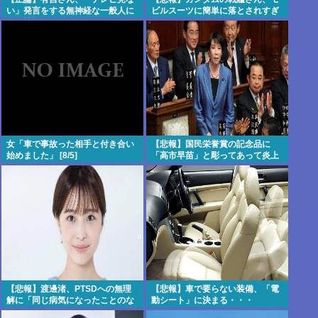
い」発言をする無神経な一般人に
ビルスーツに簡単に落とされすぎ
ガチ憤慨・・・・・・・・・
るwww
女「車で事故った相手と付き合い
【悲報】国民栄誉賞の記念品に
始めました」 [8/5]
「高市早苗」と彫ってあって炎上
【悲報】渡邊渚、PTSDへの無理
【悲報】車で要らない装備、「電
解に「同じ病気になったことのな
動シート」に決まる・・・
い人間にはわからない」