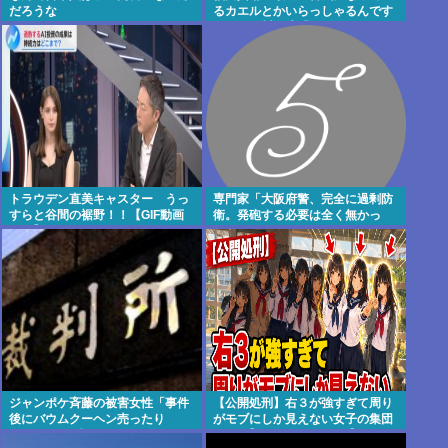
だろうな
るカエルとかいらっしゃるんです
か？」 川名凜「それがいるんで
すよ」
トラウデン直美キャスター うっ
専門家「大阪府警、完全に過剰防
すらと谷間の裾野！！【GIF動画
衛。発砲する必要は全く無かっ
あり】
た」
ジャンポケ斉藤の被害女性「事件
【公開処刑】右３が強すぎて周り
後にバウムクーヘン売ったり
がモブにしか見えない女子の集団
TikTokライブしててムカついた」
www 【Pickup05153411】