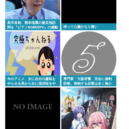
い
手巻きタバコとかいうコスパ最強の喫煙方法
母親「下の娘が自閉症じゃなくなった！6年間よくぞ
高市首相、熊本地震の被災地訪
待って心臓かなり痛い
問を『ピアノBGM付PV』の感動
乗り越えた(TдT)」👈335万バズwww
ポルノにして大炎上 芥川賞作家
ぶちぎれ「アホか！」
ケンモメンが考える、最強の現実逃避の方法
Powered by livedoor 相互RSS
今のアニメ、女に自分の趣味を
専門家「大阪府警、完全に過剰
やらせる系から女に池沼役をや
防衛。発砲する必要は全く無か
らせる系へ変化
った」