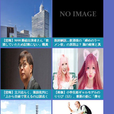
【悲報】NHK番組出演者さん「飲
医師解説…飲酒後の「締めのラー
酒していたため記憶にない」職員
メン欲」の原因は？ 脳の錯覚と真
さんへの性被害が発
実 [8/5]
覚・・・・・・・・・
【悲報】立川志らく、落語批判に
【画像】小学生姫ギャルモデルの
「上から目線で言えるのは談志く
りりぴ（12）、最新の姿に「痩せ
らい」とピシャリ
すぎ」と心配の声