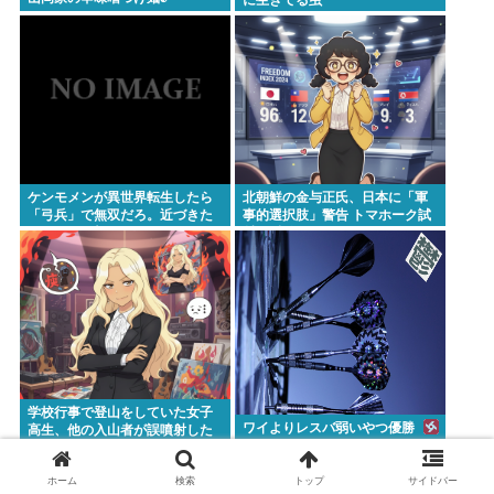
ケンモメンが異世界転生したら
北朝鮮の金与正氏、日本に「軍
「弓兵」で無双だろ。近づきた
事的選択肢」警告 トマホーク試
くない、一撃ごとにモンスター
射に反発
殺せば超早い。
学校行事で登山をしていた女子
ワイよりレスバ弱いやつ優勝
高生、他の入山者が誤噴射した
「クマスプレー」を浴びて救急
搬送
ホーム
検索
トップ
サイドバー