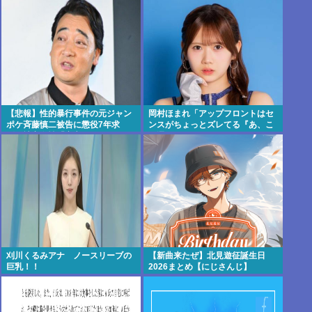
【悲報】性的暴行事件の元ジャン
岡村ほまれ「アップフロントはセ
ポケ斉藤慎二被告に懲役7年求
ンスがちょっとズレてる『あ、こ
刑、被害女性「安心して眠りた
れ選ぶんだぁ』みたいな。悪口で
い」
はなく斬新
刈川くるみアナ ノースリーブの
【新曲来たぜ】北見遊征誕生日
巨乳！！
2026まとめ【にじさんじ】