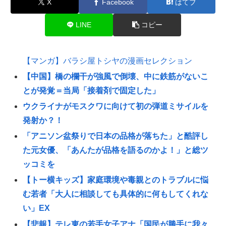
X
Facebook
はてブ
LINE
コピー
【マンガ】バラシ屋トシヤの漫画セレクション
【中国】橋の欄干が強風で倒壊、中に鉄筋がないこ
とが発覚＝当局「接着剤で固定した」
ウクライナがモスクワに向けて初の弾道ミサイルを
発射か？！
「アニソン盆祭りで日本の品格が落ちた」と酷評し
た元女優、「あんたが品格を語るのかよ！」と総ツ
ッコミを
【トー横キッズ】家庭環境や毒親とのトラブルに悩
む若者「大人に相談しても具体的に何もしてくれな
い」EX
【悲報】テレ東の若手女子アナ「国民が勝手に我々