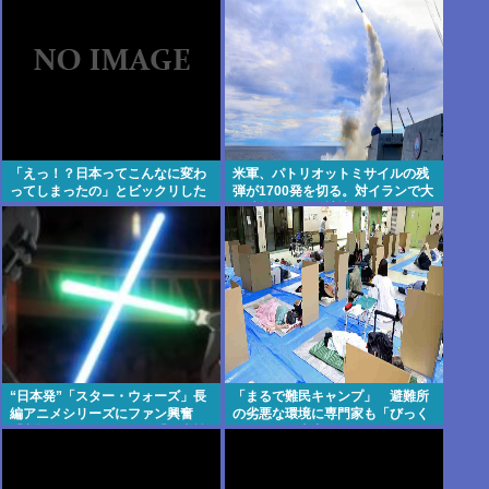
「えっ！？日本ってこんなに変わ
米軍、パトリオットミサイルの残
ってしまったの」とビックリした
弾が1700発を切る。対イランで大
こと
量消耗した分を補填するのに2年
以上かかる模様。
“日本発”「スター・ウォーズ」長
「まるで難民キャンプ」 避難所
編アニメシリーズにファン興奮
の劣悪な環境に専門家も「びっく
「劇場版にして欲しい」「艦隊戦
りした」 車中泊にもリスクが
も派手で面白い」
「熱したフライパンに飛び込むよ
うなもの」