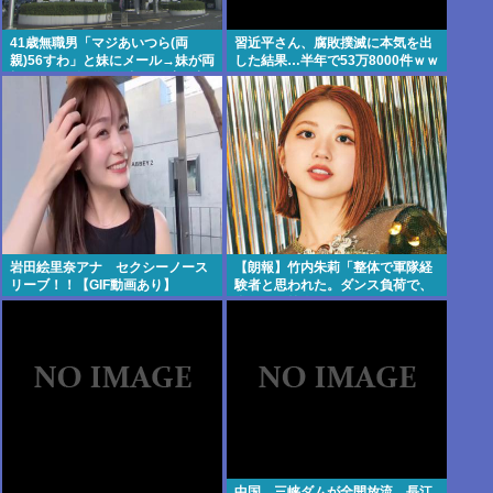
41歳無職男「マジあいつら(両
習近平さん、腐敗撲滅に本気を出
親)56すわ」と妹にメール→妹が両
した結果…半年で53万8000件ｗｗ
親にメール転送→両親が警察に相
ｗ
談→無職おじ逮捕
岩田絵里奈アナ セクシーノース
【朗報】竹内朱莉「整体で軍隊経
リーブ！！【GIF動画あり】
験者と思われた。ダンス負荷で、
私の骨と筋肉はもうグチャグチャ
になってい
中国、三峡ダムが全開放流。長江