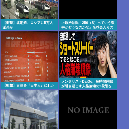
【衝撃】北朝鮮、ロシアに5万人
上原浩治氏「250（S）っていう数
派兵か
字がどうなのかな」名球会入りの
条件提言「300とか…」 #野球 |
2000安打のハードルが低い
メンタリストDaiGo、短時間睡眠
【衝撃】言語を『日本人』にした
が引き起こす人格崩壊の5段階を
解説…最初に壊れるのは眠気では
なく「心の余白」