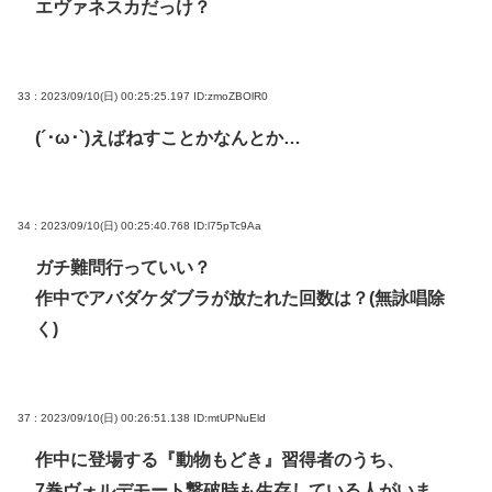
エヴァネスカだっけ？
33 : 2023/09/10(日) 00:25:25.197
ID:zmoZBOlR0
(´･ω･`)えばねすことかなんとか…
34 : 2023/09/10(日) 00:25:40.768
ID:l75pTc9Aa
ガチ難問行っていい？
作中でアバダケダブラが放たれた回数は？(無詠唱除
く)
37 : 2023/09/10(日) 00:26:51.138
ID:mtUPNuEld
作中に登場する『動物もどき』習得者のうち、
7巻ヴォルデモート撃破時も生存している人がいま