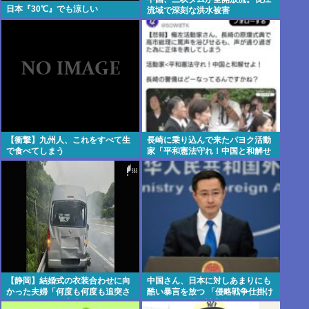
日本『30℃』でも涼しい
流域で深刻な洪水被害
【衝撃】九州人、これをすべて生
長崎に乗り込んで来たパヨク活動
で食べてしまう
家「平和憲法守れ！中国と和解せ
よ！」
【静岡】結婚式の衣装合わせに向
中国さん、日本に対しあまりにも
かった夫婦「何度も何度も追突さ
酷い暴言を放つ 「侵略戦争仕掛け
れ…何が目的か本当に理解できな
たくせに原爆で被害者ビジネスす