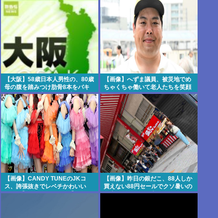
い」東名高速で「死の恐怖」約1.7
るな」
キロの追突！
【大阪】58歳日本人男性の、80歳
【画像】へずま議員、被災地でめ
母の腹を踏みつけ肋骨8本をバキ
ちゃくちゃ働いて老人たちを笑顔
バキにして殺害。子供を産んだ結
にしてしまうww
末がこれなら少子化仕方ないね
【画像】CANDY TUNEのJKコ
【画像】昨日の銀だこ、88人しか
ス、誇張抜きでレベチかわいい
買えない88円セールでクソ暑いの
www 【Pickup08082959】
に大行列をなす日本人がこれwww