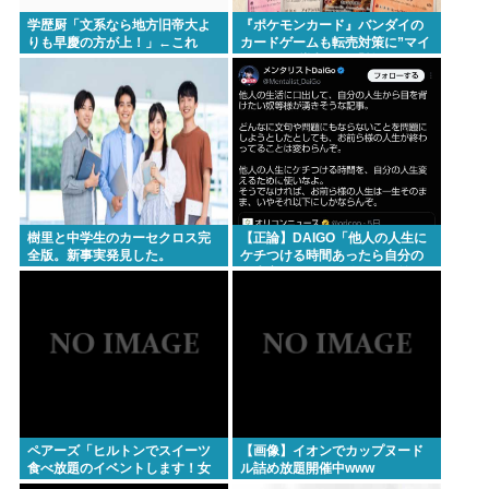
学歴厨「文系なら地方旧帝大よ
『ポケモンカード』バンダイの
りも早慶の方が上！」←これ
カードゲームも転売対策に”マイ
ナンバー”導入開始「効果テキメ
ン」
樹里と中学生のカーセクロス完
【正論】DAIGO「他人の人生に
全版。新事実発見した。
ケチつける時間あったら自分の
人生変えるために使え。お前ら
の人生が終わってることは変わ
らんぞ」
ペアーズ「ヒルトンでスイーツ
【画像】イオンでカップヌード
食べ放題のイベントします！女
ル詰め放題開催中www
2500円男7000円！！！」→男が