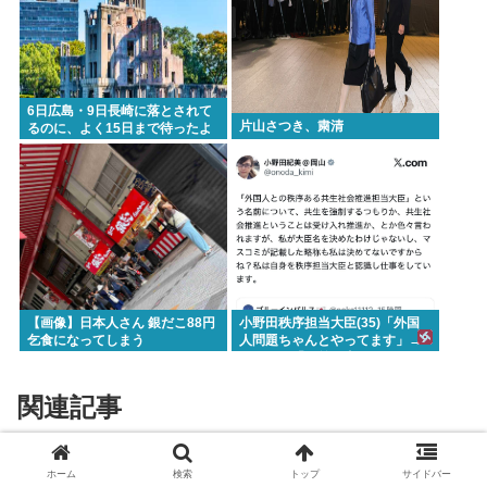
6日広島・9日長崎に落とされて
片山さつき、粛清
るのに、よく15日まで待ったよ
な
【画像】日本人さん 銀だこ88円
小野田秩序担当大臣(35)「外国
乞食になってしまう
人問題ちゃんとやってます」→
ネトウヨ「お前仕事してないだ
ろ 」→炎上www
関連記事
レスバ最強だけど誰かやろうぜ！
ホーム
検索
トップ
サイドバー
VIP