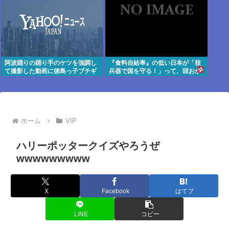
阿波踊りの踊り手のケツを強調し
『食料自給率』の低い日本が「核
て撮影した動画に徳島っ子ブチギ
兵器で国を守る！」って、頭おか
レ
しくね？食べ物止められたら終わ
りじゃん
ホーム
VIP
ハリーポッタークイズやろうぜ
wwwwwwwww
X
Facebook
はてブ
LINE
コピー