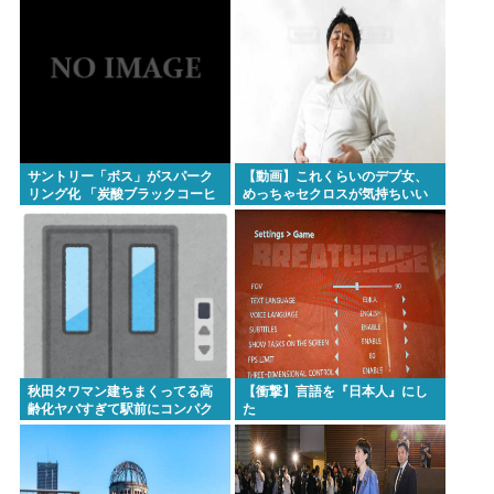
集まらないと話題に
サントリー「ボス」がスパーク
【動画】これくらいのデブ女、
リング化 「炭酸ブラックコーヒ
めっちゃセクロスが気持ちいい
ー」に
ww
秋田タワマン建ちまくってる高
【衝撃】言語を『日本人』にし
齢化ヤバすぎて駅前にコンパク
た
トシティつくって...