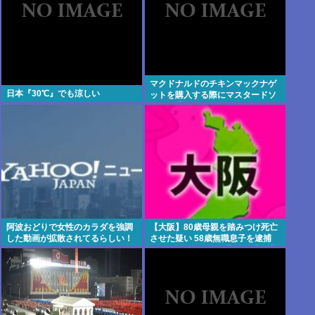
マクドナルドのチキンマックナゲ
日本『30℃』でも涼しい
ットを購入する際にマスタードソ
ースを選ぶやつ、ゲェジだった
阿波おどりで女性のカラダを強調
【大阪】80歳母親を踏みつけ死亡
した動画が拡散されてるらしい！
させた疑い 58歳無職息子を逮捕
許せないなこれ
13～14年前から2人暮らし「介護
疲れで日常的に暴行」 岬町