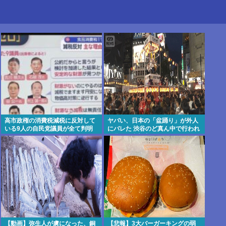
高市政権の消費税減税に反対して
ヤバい、日本の「盆踊り」が外人
いる9人の自民党議員が全て判明
にバレた 渋谷のど真ん中で行われ
www
た盆踊り参加者67000人のうち
20000人が外人、ダンシングヒー
ローに熱狂
【動画】弥生人が虜になった、銅
【悲報】3大バーガーキングの弱