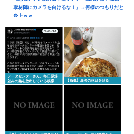
取材陣にカメラを向けるな！」→何様のつもりだと
炎上ｗｗ
【悲報】赤ちゃんをゴミ箱に捨てた女、パパ活で8回
も妊娠していた
【画像】ギャルさん、世界中に発信してる意識ゼロ
で修学旅行の宿をSNS公開してしまうｗｗｗ
【Pickup08082952】
【衝撃】元ジャンポケ斉藤慎二被告、求刑7年直後に
データセンターさん、毎日原爆
うつろな目で高額ギフトをねだり続け
【画像】最強の休日を貼る
並みの熱を放出している模様
る・・・・・・・・・
【衝撃】『ルパン三世』放送当時は「つまらない」
と酷評も再放送で視聴率30％超えwww
【爆笑】秋田県職員さん、ラブホテルから記者会見
www
ラーメン二郎「もう食わない？ さっきは食べれるっ