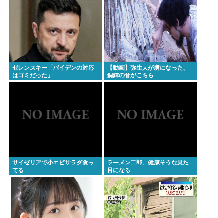
ゼレンスキー「バイデンの対応
【動画】弥生人が虜になった、
はゴミだった」
銅鐸の音がこちら
サイゼリアで小エビサラダ食っ
ラーメン二郎、健康そうな見た
てる
目になる