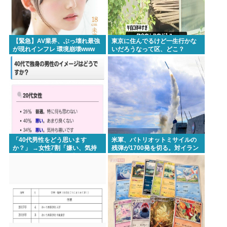
【緊急】AV業界、ぶっ壊れ最強
東京に住んでるけど一生行かな
が現れインフレ 環境崩壊www
いだろうなって区、どこ？
「40代男性をどう思います
米軍、パトリオットミサイルの
か？」 →女性7割「嫌い、気持
残弾が1700発を切る。対イラン
ち悪い」3割「知った事ではな
で大量消耗した分を補填するの
い」と回答。
に2年以上かかる模様。