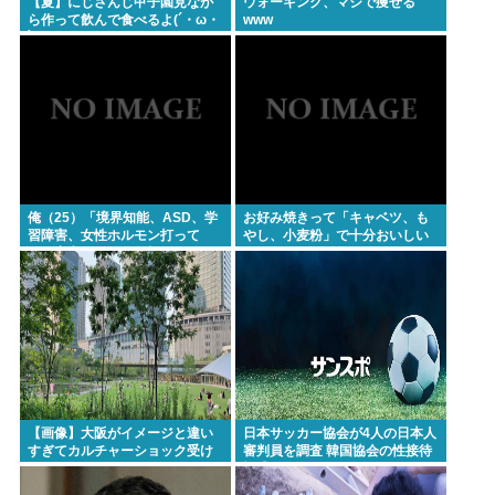
【夏】にじさんじ甲子園見なが
ウォーキング、マジで痩せる
て言ったじゃねーか！」（ヽ´ん`）「」 反論できる？
ら作って飲んで食べるよ(´・ω・
www
`)
昔のおまいら「マクドはクソ！モスバーガー最高
や！」👈この風潮はもう無くなった？
現在ヤフコメ時速ランキング1位の記事がこれ。どう
思う？
ベジットのベジータ要素、ネーミングセンスしかな
い
俺（25）「境界知能、ASD、学
お好み焼きって「キャベツ、も
習障害、女性ホルモン打って
やし、小麦粉」で十分おいしい
クーラーつけるくらいなら死を選ぶ 7割超え
る、実家が細い、父親がアル
よね？
中」⇦こいつが何歳でジサツする
か予想しようぜWW
Powered by livedoor 相互RSS
【画像】大阪がイメージと違い
日本サッカー協会が4人の日本人
すぎてカルチャーショック受け
審判員を調査 韓国協会の性接待
てる
疑惑で