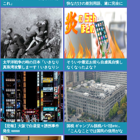
これ」
快なだけの差別用語、遂に完全に
廃れて誰も使わなくなる！www
太平洋戦争の時の日本「いきなり
そういや最近お前ら自虐風自慢し
真珠湾攻撃しまーす！いきなりシ
なくなったよな？
ンガポール侵略して捕虜虐待しま
ーす！」
【悲報】大阪で白昼堂々誘拐事件
国税 ギャンブル脱税パパ活etc..
発生 www
「こんなことでは国民の信用がな
くなってしまう」