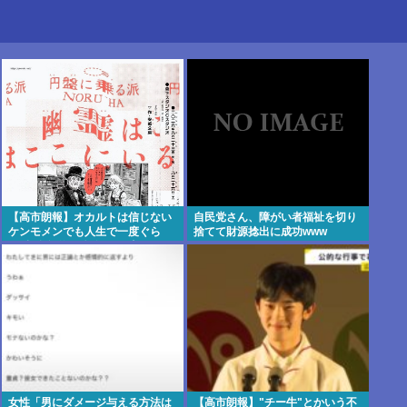
【高市朗報】オカルトは信じない
自民党さん、障がい者福祉を切り
ケンモメンでも人生で一度ぐら
捨てて財源捻出に成功www
い"超自然的な体験"した事あるん
だろ？？
女性「男にダメージ与える方法は
【高市朗報】"チー牛"とかいう不