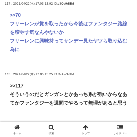
117 : 2021/04/22(木) 17:03:12.92
ID:v3Qv6rBBd
>>70
フリーレンが賞を取ったから今後はファンタジー路線
を増やす気なんやないか
フリーレンに興味持ってサンデー見たヤツら取り込む
為に
143 : 2021/04/22(木) 17:05:15.25
ID:RzAw/AlTM
>>117
そういうのだとガンガンとかあっち系が強いからなあ
てかファンタジーを週間でやるって無理があると思う
75 : 2021/04/22(木) 16:58:35.67
ID:kUcGhb8S0
ホーム
検索
トップ
サイドバー