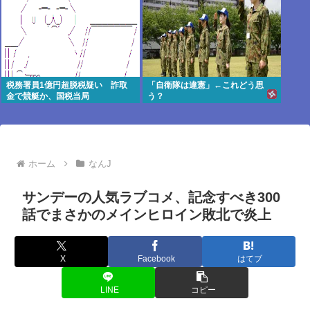
税務署員1億円超脱税疑い 詐取
「自衛隊は違憲」←これどう思
金で競艇か、国税当局
う？
ホーム
なんJ
サンデーの人気ラブコメ、記念すべき300
話でまさかのメインヒロイン敗北で炎上
X
Facebook
はてブ
LINE
コピー