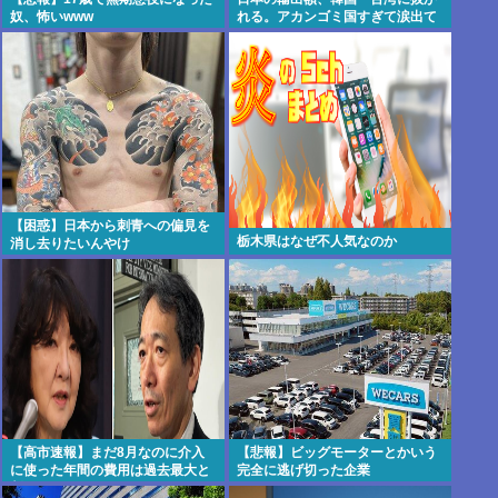
奴、怖いwww
れる。アカンゴミ国すぎて涙出て
きた…
【困惑】日本から刺青への偏見を
栃木県はなぜ不人気なのか
消し去りたいんやけ
ど・・・・・・・・・
【高市速報】まだ8月なのに介入
【悲報】ビッグモーターとかいう
に使った年間の費用は過去最大と
完全に逃げ切った企業
判明