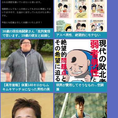
38歳の現役格闘家さん「批判覚悟
アスペ男性、絶望的にモテない
で言います。19歳の彼女と結婚し
ました」→案の定オバサン達に見
つかり炎上
【高市速報】体重140キロからム
弱男が愛用してそうなもの→空調
キムキマッチョになった男性の美
服
しい身体がコチラ！！！