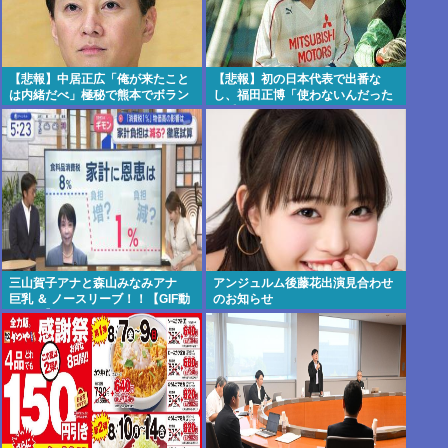
【悲報】中居正広「俺が来たこと
【悲報】初の日本代表で出番な
は内緒だべ」極秘で熊本でボラン
し、福田正博「使わないんだった
ティアをしていた
ら呼ぶな！」
三山賀子アナと森山みなみアナ
アンジュルム後藤花出演見合わせ
巨乳 ＆ ノースリーブ！！【GIF動
のお知らせ
画あり】