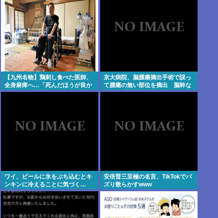
【九州名物】鶏刺し食べた医師、
京大病院、脳腫瘍摘出手術で誤っ
全身麻痺へ…「死んだほうが良か
て腫瘍の無い部位を摘出 脳幹な
った」
ど損傷受け植物状態に
ワイ、ビールに氷をぶち込むとキ
安倍晋三至極の名言、TikTokでバ
ンキンに冷えることに気づく…
ズり散らかすwww