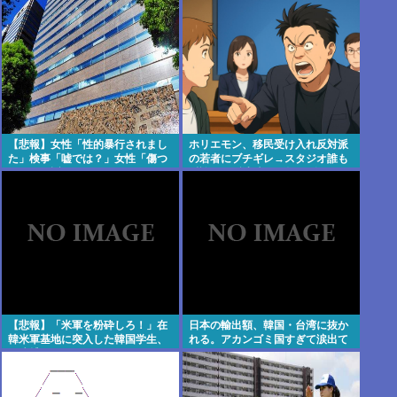
【悲報】女性「性的暴行されまし
ホリエモン、移民受け入れ反対派
た」検事「嘘では？」女性「傷つ
の若者にブチギレ→スタジオ誰も
いたので訴えます」
反論できず沈黙w #動画 | 移民じゃ
なくて不法移民と犯罪者反対派だ
ぞ
【悲報】「米軍を粉砕しろ！」在
日本の輸出額、韓国・台湾に抜か
韓米軍基地に突入した韓国学生、
れる。アカンゴミ国すぎて涙出て
即逮捕
きた…