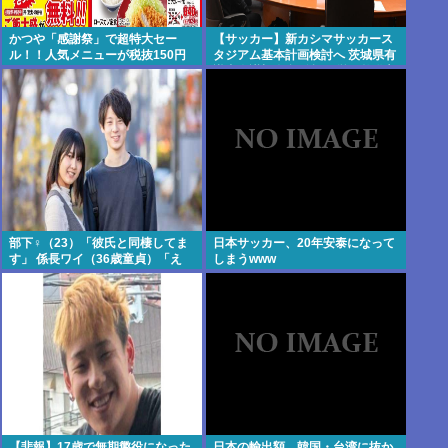
かつや「感謝祭」で超特大セー
【サッカー】新カシマサッカース
ル！！人気メニューが税抜150円
タジアム基本計画検討へ 茨城県有
引き！！！
識者会議初会合 公設民営で整備方
針
部下♀（23）「彼氏と同棲してま
日本サッカー、20年安泰になって
す」 係長ワイ（36歳童貞）「え
しまうwww
っ…？」
【悲報】17歳で無期懲役になった
日本の輸出額、韓国・台湾に抜か