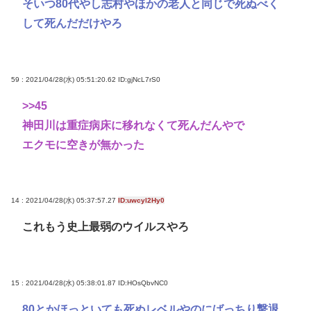
そいつ80代やし志村やほかの老人と同じで死ぬべく
して死んだだけやろ
59 : 2021/04/28(水) 05:51:20.62
ID:gjNcL7rS0
>>45
神田川は重症病床に移れなくて死んだんやで
エクモに空きが無かった
14 : 2021/04/28(水) 05:37:57.27
ID:uwcyl2Hy0
これもう史上最弱のウイルスやろ
15 : 2021/04/28(水) 05:38:01.87
ID:HOsQbvNC0
80とかほっといても死ぬレベルやのにばっちり撃退