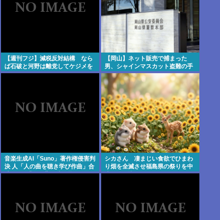
【週刊フジ】減税反対結構 なら
【岡山】ネット販売で捕まった
ば石破と河野は離党してケジメを
男、シャインマスカット盗難の手
つけろ
口
音楽生成AI「Suno」著作権侵害判
シカさん 凄まじい食欲でひまわ
決 人「人の曲を聴き学び作曲」合
り畑を全滅させ福島県の祭りを中
法 Suno「人の曲を聴き学び作
止に追い込む
曲」著作権侵害 何が違う？