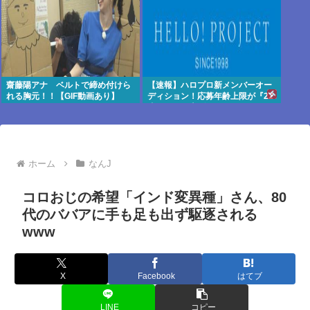
齋藤陽アナ ベルトで締め付けら
【速報】ハロプロ新メンバーオー
れる胸元！！【GIF動画あり】
ディション！応募年齢上限が『22
歳』に引き上げられる
ホーム
なんJ
コロおじの希望「インド変異種」さん、80
代のババアに手も足も出ず駆逐される
www
X
Facebook
はてブ
LINE
コピー