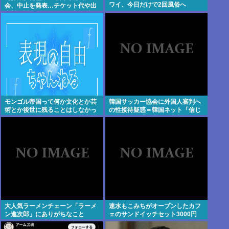
ワイ、今日だけで2回風俗へ
会、中止を発表…チケット代や出
店料の返金については明言せず
モンゴル帝国って何か文化とか芸
韓国サッカー協会に外国人審判へ
術とか後世に残ることはしなかっ
の性接待疑惑＝韓国ネット「信じ
たの？男は殺せ女は犯せで勢力拡
られない」「要求した審判もおか
大しただけ？
しい」
大人気ラーメンチェーン「ラーメ
速水もこみちがオープンしたカフ
ン進次郎」にありがちなこと
ェのサンドイッチセット3000円
www