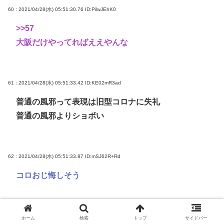
60 : 2021/04/28(水) 05:51:30.76
ID:PilwJEhK0
>>57
大阪だけやってればええやんな
61 : 2021/04/28(水) 05:51:33.42
ID:KE02mR3ad
普通の風邪って表現は旧型コロナに失礼
普通の風邪よりショボい
62 : 2021/04/28(水) 05:51:33.87
ID:mSJ62R+Rd
コロおじ悔しそう
64 : 2021/04/28(水) 05:52:09.49
ID:YH87b5bK0
ホーム
検索
トップ
サイドバー