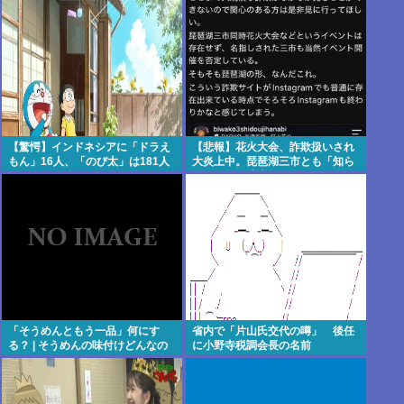
よな
【驚愕】インドネシアに「ドラえ
【悲報】花火大会、詐欺扱いされ
もん」16人、「のび太」は181人
大炎上中。琵琶湖三市とも「知ら
ない」と公式声明
「そうめんともう一品」何にす
省内で「片山氏交代の噂」 後任
る？ | そうめんの味付けどんなの
に小野寺税調会長の名前
かある？