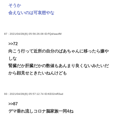
そうか
会えないのは可哀想やな
87 : 2021/04/28(水) 05:56:26.08
ID:FQd/waxfM
>>72
向こう行って近所の自分のばあちゃんに移ったら嫌や
しな
腎臓だか肝臓だかの数値もあんまり良くないみたいだ
から顔見せときたいねんけども
93 : 2021/04/28(水) 05:57:12.74
ID:KE02mR3ad
>>87
デマ垂れ流しコロナ脳家族一同4ね