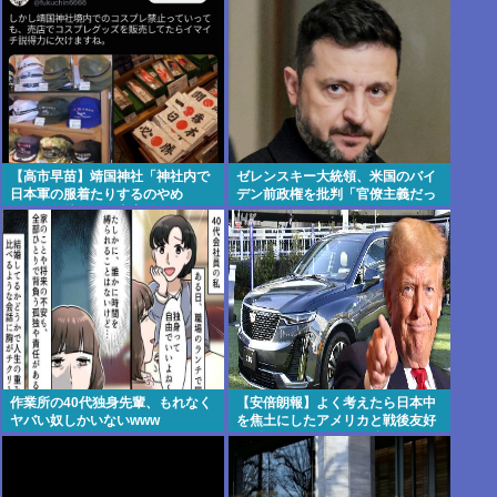
【高市早苗】靖国神社「神社内で
ゼレンスキー大統領、米国のバイ
日本軍の服着たりするのやめ
デン前政権を批判「官僚主義だっ
ろ！」遊就館のお土産屋がこちら
た」
作業所の40代独身先輩、もれなく
【安倍朗報】よく考えたら日本中
ヤバい奴しかいないwww
を焦土にしたアメリカと戦後友好
関係築いてるのって奇跡だよな