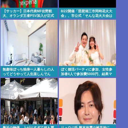
【サッカー】日本代表MF佐野航
8/22開催「琵琶湖三市同時花火大
大、オランダ王者PSV加入が正式
会」、市公式「そんな花火大会は
決定！ NEC史上最高額の移籍、最
存在しない」→ SNS阿鼻叫喚
大約31億円か、5年契約を締結
無趣味ぼっち独身一人暮らしの人
ぼく婚活パーティに参加、女性参
ってどうやって人生楽しんでん
加者4人で参加費5000円、結果マ
の？
ッチングなし これ何回何円費やし
たら結婚できるんだろう…
最近の物価、上がりすぎて何も買
リュウジ氏 熊本地震の被災地に