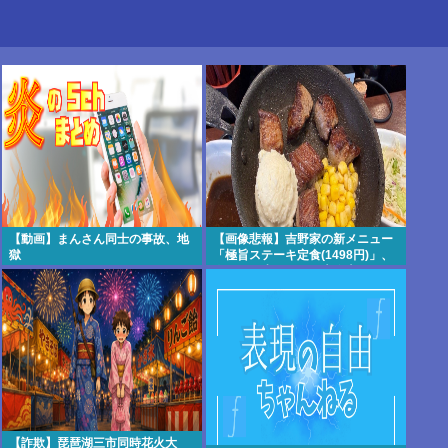
【動画】まんさん同士の事故、地
【画像悲報】吉野家の新メニュー
獄
「極旨ステーキ定食(1498円)」、
肉の量が少なすぎて大炎上してし
まう…
【詐欺】琵琶湖三市同時花火大