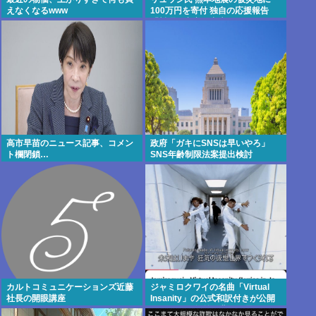
えなくなるwww
100万円を寄付 独自の応援報告
「料理研究家に出来るのはこれく
らい」
高市早苗のニュース記事、コメン
政府「ガキにSNSは早いやろ」
ト欄閉鎖…
SNS年齢制限法案提出検討
カルトコミュニケーションズ近藤
ジャミロクワイの名曲「Virtual
社長の開眼講座
Insanity」の公式和訳付きが公開
される。30年前の曲とは思えない