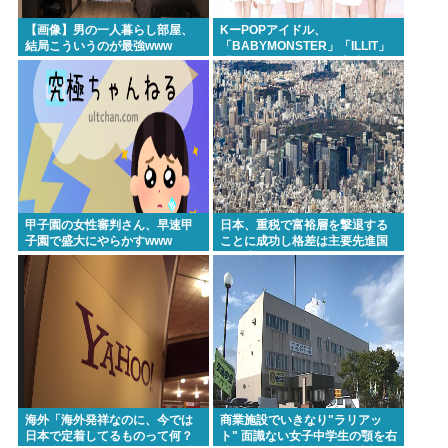
【画像】男の一人暮らし部屋、
KーPOPアイドル、
結局こういうのが最強www
「BABYMONSTER」「ILLIT」
「RESCENE」の三国志時代に
突入！
甲子園の女性審判さん、早速甲
日本、重税で富裕層を撃退する
子園で盛大にやらかすwww
ことに成功し格差は主要先進国
で最小
海外「海外発祥なのに、今では
商業施設でいきなり"ラリアッ
日本で定着してるものって何？
ト" 面識ない女子中学生の顎を右