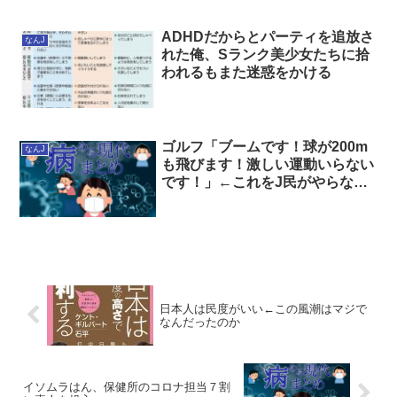
ADHDだからとパーティを追放さ
なんJ
れた俺、Sランク美少女たちに拾
われるもまた迷惑をかける
ゴルフ「ブームです！球が200m
なんJ
も飛びます！激しい運動いらない
です！」←これをJ民がやらない
理由
日本人は民度がいい←この風潮はマジで
なんだったのか
イソムラはん、保健所のコロナ担当７割