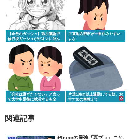
【金色のガッシュ】強さ議論で
正直地方都市が一番住みやすい
修行後ガッシュがゼオンに並ん
よな
だ、超えてたって意見に納得い
かないんだけど
「会社は継ぎたくない」と言っ
片道10km以上通勤してる奴、お
て大学中退後に就活するも全
すすめの車教えて
滅。アルバイトすら受からない
元彼
関連記事
iPhoneの最強『専ブラ』こと、
なんJ