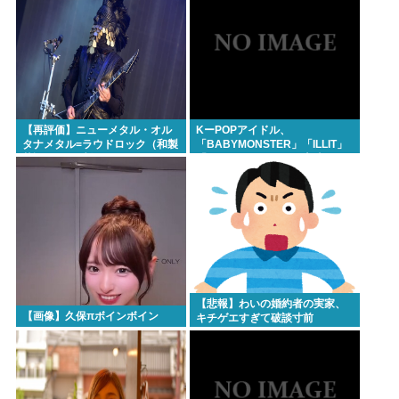
【再評価】ニューメタル・オル
KーPOPアイドル、
タナメタル=ラウドロック（和製
「BABYMONSTER」「ILLIT」
英語）がZに刺さってるらしい。
「RESCENE」の三国志時代に
お前らがキッズの頃好きだった
突入！
バンドは何？
【悲報】わいの婚約者の実家、
【画像】久保πボインボイン
キチゲエすぎて破談寸前