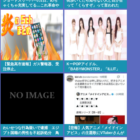
ショートスリーパーの1日、めち
街歩いてたら知らない人と目が合
ゃくちゃ充実してる…これ革命や
って「くらすぞ」って言われた
ろwww
【緊急高市速報】ガス警報器、受
KーPOPアイドル、
注停止。
「BABYMONSTER」「ILLIT」
「RESCENE」の三国志時代に突
入！
わいせつな行為疑いで逮捕 エジ
【悲報】人気アニメ「メイドイン
プト国籍の男性を不起訴処分 鳥
アビス」の主題歌にVTuberさんが
取地検 [8/8]
起用されてまたまたまた炎上、も