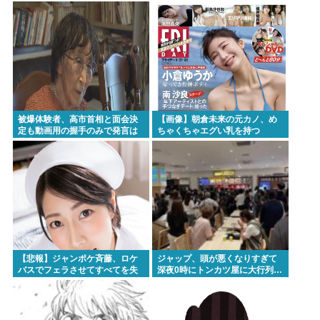
その逆も教えて！」（海外の反
腕で殴打 22歳女性を暴行容疑で
応）
逮捕
被爆体験者、高市首相と面会決
【画像】朝倉未来の元カノ、め
定も動画用の握手のみで発言は
ちゃくちゃエグい乳を持つ
禁止www
【悲報】ジャンポケ斉藤、ロケ
ジャップ、頭が悪くなりすぎて
バスでフェラさせてすべてを失
深夜0時にトンカツ屋に大行列…
う