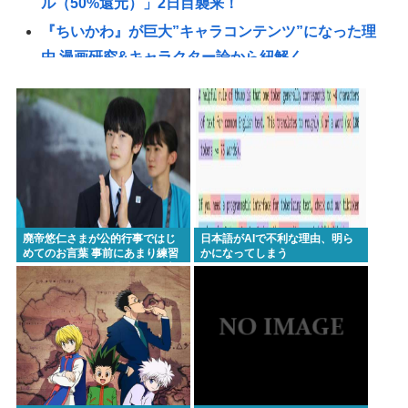
ル（50%還元）」2日目襲来！
『ちいかわ』が巨大”キャラコンテンツ”になった理
由 漫画研究&キャラクター論から紐解く
【悲報】22歳女性、商業施設で通りすがりの面識無
い女子中学生にラリアットして逮捕される
シカ「全部喰った」 祭り中止 | シカたない
国連事務総長「お金がありません。このままでは国
連が完全崩壊します。助けて下さい」
「非常に残念」高市総理と面会決定も…発言不可、
廃帝悠仁さまが公的行事ではじ
日本語がAIで不利な理由、明ら
握手のみ 8月9日長崎の被爆体験者「何のために」 |
めてのお言葉 事前にあまり練習
かになってしまう
してないっぽい。滑舌悪いし大
主催の長崎市に呼ばれたから行ってるんだろうに
丈夫なの
杉田水脈ってまともなこと言ってるから叩かれるん
だな
【NASA開発】3,980円の冷感ポンチョ、-15℃の謳い
文句にネット騒然