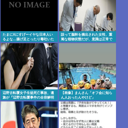
たまにXにすげーイヤな日本人い
誤って脳幹を摘出された女性、重
るよな…揚げ足とったり毒吐いた
篤な植物状態だが、意識は正常で
り…
何かを思考していると判明
辺野古転覆女子生徒死亡事故、遺
【画像】まんさん「オフ会に知ら
族が『辺野古転覆事件の全容解明
ん人おったんやけど」
と再発防止を求める会』を設立