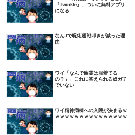
『Twinkle』、ついに無料アプリ
になる
なんJで呪術廻戦叩きが減った理
なんJ
由
ワイ「なんで幽霊は服着てる
なんJ
の？」←これに答えられる奴ガチ
でいない
ワイ精神病棟への入院が決まるｗ
なんJ
ｗｗｗｗｗｗｗｗｗｗｗｗｗｗｗ