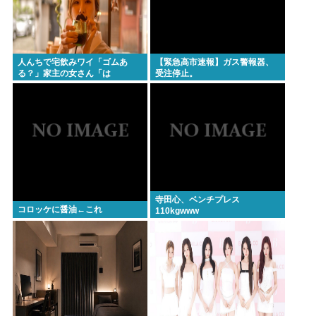
人んちで宅飲みワイ「ゴムあ
【緊急高市速報】ガス警報器、
る？」家主の女さん「は
受注停止。
ぁ？！」⇒結果www
寺田心、ベンチプレス
コロッケに醤油←これ
110kgwww