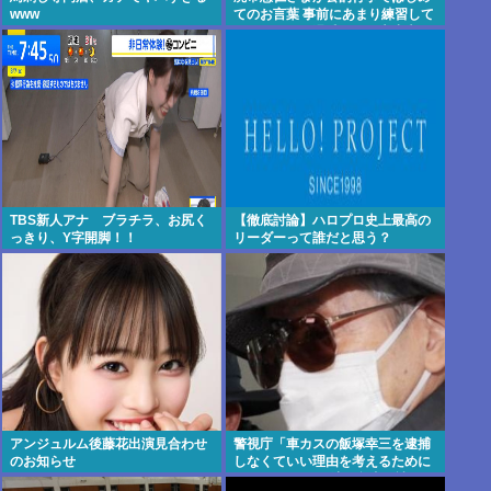
www
てのお言葉 事前にあまり練習して
ないっぽい。滑舌悪いし大丈夫な
の
TBS新人アナ ブラチラ、お尻く
【徹底討論】ハロプロ史上最高の
っきり、Y字開脚！！
リーダーって誰だと思う？
アンジュルム後藤花出演見合わせ
警視庁「車カスの飯塚幸三を逮捕
のお知らせ
しなくていい理由を考えるために
1000ページもの法解釈書を読ん