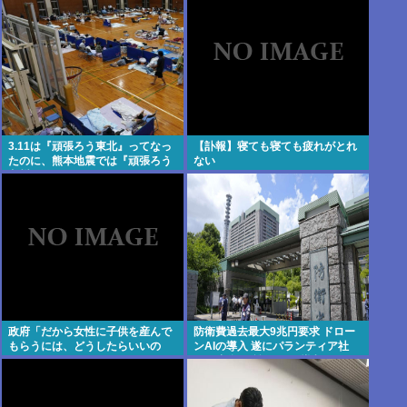
だ」
3.11は『頑張ろう東北』ってなっ
【訃報】寝ても寝ても疲れがとれ
たのに、熊本地震では『頑張ろう
ない
九州』とならなかったのは何故な
のか？
政府「だから女性に子供を産んで
防衛費過去最大9兆円要求 ドロー
もらうには、どうしたらいいの
ンAIの導入 遂にパランティア社
よ;;」
(CIA出資)の戦術OSを導入か