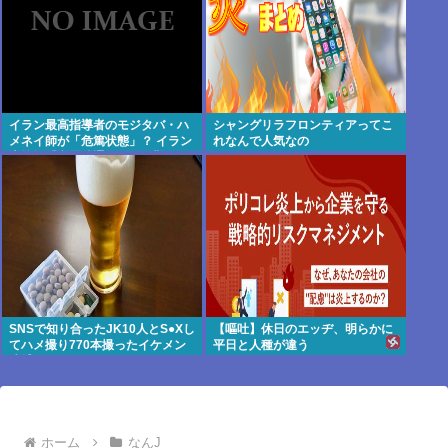
イラン最高指導者のモジタバ・ハ
シャングリラフロンティアってこ
メネイ師が「危篤状態」？ イラン
れなんで人気なの
大統領「意思疎通はかなり難し
い」
SNSで知り合ったJK10人とS●Xし
【嘔吐】休日のエッヂ、明らかに
てハメ撮り770本撮ったイケメン
平日と人種が違う
逮捕www
ホーム
なんJ