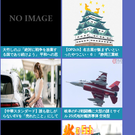
う何回目だよ…
大竹しのぶ「絶対に戦争を放棄す
【OP2ch】名古屋が飯まずいとい
る国であり続けよう」 平和への思
ったやつこい・６：『静岡三重岐
いをつづる 広島に原爆が投下され
阜の料理は名古屋飯みたいなもん
てから81年 #芸能 | 沖縄は中国領
やろ？』：・：『名古屋の観光地
土と主張されたら
一覧』【名古屋以外】
【中華スタンダード】誰も欲しが
岐阜のF-2戦闘機に大型の謎ミサイ
らないEVを「売れたこと」にして
ル 25式地対艦誘導弾 空発型
補助金を騙し取る事案が横行