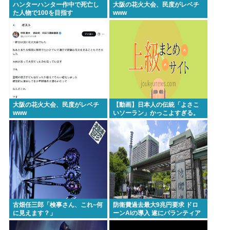
【動画】 35歳美人ママ👩、TV探偵ナイスクに出演も
ハンターハンター作中で死亡し
大阪の花火大会、民度がレベチ
た人物で100を目指す
www
老けすぎている48歳だろと誹謗中傷
面接官「一番結婚したいVTuberは誰ですか？」👈ど
う答える？
軍事アナリスト「ウクライナに残されている時間は
少ない。民間施設テロではなくプランBやプランCを
発動すべき」
大阪の花火大会、民度がレベチ
【動画】日本人の伝統「よさこ
www
いソーラン」かっこよすぎる。
Powered by livedoor 相互RSS
古来から我々のDNAに刻まれた
踊り
古畑任三郎「検事さん、これ~何
防衛費過去最大9兆円要求 ドロ
に見えます？」
ーンAIの導入 遂にパランティア
社(CIA出資)の戦術OSを導入か