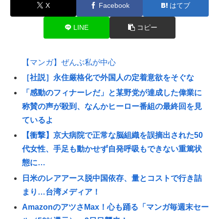
X
Facebook
はてブ
LINE
コピー
【マンガ】ぜんぶ私が中心
［社説］永住厳格化で外国人の定着意欲をそぐな
「感動のフィナーレだ」と某野党が達成した偉業に
称賛の声が殺到、なんかヒーロー番組の最終回を見
ているよ
【衝撃】京大病院で正常な脳組織を誤摘出された50
代女性、手足も動かせず自発呼吸もできない重篤状
態に…
日米のレアアース脱中国依存、量とコストで行き詰
まり…台湾メディア！
AmazonのアツさMax！心も踊る「マンガ毎週末セー