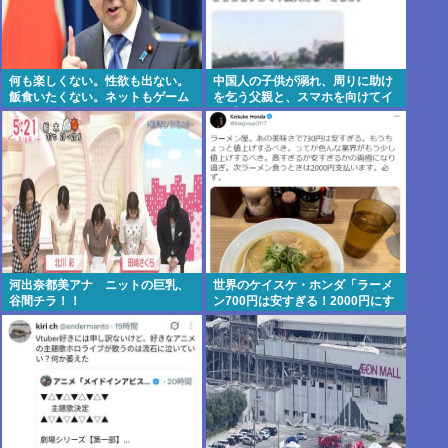
何も楽しくない。性欲も出ない。
中国人の子供が溺れ、周りに助け
飯食いたくない。ネットもゲーム
を乞う父親と、スマホを向けてイ
も飽きた。何をしても意味が無
ンプレ稼ぎの見物人
い。安倍晋三
河出奈都美アナ ニットの巨乳、
世界のケイスケ・ホンダ「ラーメ
谷間チラ！！
ン700円は安すぎる！2000円にす
るべき」