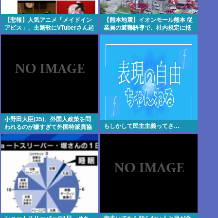
【悲報】人気アニメ「メイドイン
【熊本地震】イオンモール熊本 従
アビス」、主題歌にVTuberさん起
業員の避難誘導で、社内規定に抵
用でまたまたまた炎上www
触か
小野田大臣(35)、外国人政策を問
もしかして民主主義ってさ…
われるのが嫌すぎて外国特派員協
会の招待を連続拒否www