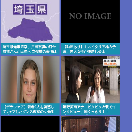
埼玉県知事選挙、戸田市議の河合
【動画あり】ミスイタリア地方予
悠祐さんが出馬へ 立候補の表明は
選、黒人女性が優勝し炎上
1人目:東京新聞
【デラウェア】若者2人を誘惑し
姫野美南アナ ピタピタ衣装でイ
てレ●プしたダンス教室の女先生
ンタビュー、胸くっきり！！
逮捕
【GIF動画あり】