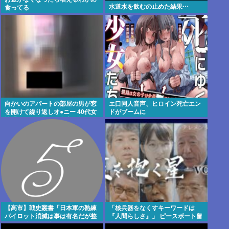
水道水を飲むの止めた結果⋯
食ってる
向かいのアパートの部屋の男が窓
エ口同人音声、ヒロイン死亡エン
を開けて繰り返しオ●ニー 40代女
ドがブームに
性「こんな状態じゃ自宅に帰れな
い」
【高市】戦史叢書「日本軍の熟練
「核兵器をなくすキーワードは
パイロット消滅は事は有名だが整
『人間らしさ』」 ピースボート畠
備員が消え稼働率が下がりマラリ
山澄子さんが語った、核のある世