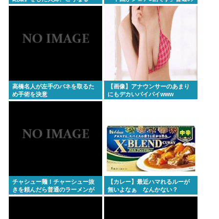
⇒･･･！！！
日本人怒りのフェイクニュース
認定へ…
高橋名人が左手のバネを取るた
【画像】アナウンサーのあまり
め手術を決意
にもデカいパイパイwww
チャシュー麺！チャーシュー抜
【カレー】最近ハマれるルーが
きを頼んだら普通のラーメンが
無いよなぁ なんかない？
出てきたんだが、これっておか
しくねえ？