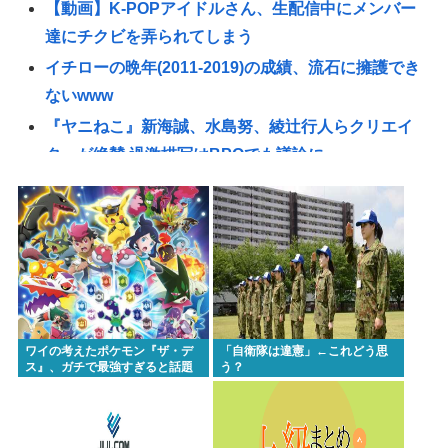
【動画】K-POPアイドルさん、生配信中にメンバー
達にチクビを弄られてしまう
イチローの晩年(2011-2019)の成績、流石に擁護でき
ないwww
『ヤニねこ』新海誠、水島努、綾辻行人らクリエイ
ターが絶賛 過激描写はBPOでも議論に
【動画あり】ミスイタリア地方予選、黒人女性が優
勝し炎上
高市早苗の消費税減税、93%が「賛成」www
首相官邸、"映え"を意識した高市首相熊本訪問の感
動BGM付きムービーを投稿「全部が全部ありがたか
ったです」
ワイの考えたポケモン『ザ・デ
「自衛隊は違憲」←これどう思
避難所地獄と化す「ずっと同じ食べ物&断水でトイレ
ス』、ガチで最強すぎると話題
う？
にwww
流せず悪臭&床に直接就寝&コロナ感染」
【高市朗報】日本の自殺者数、無茶苦茶減って史上