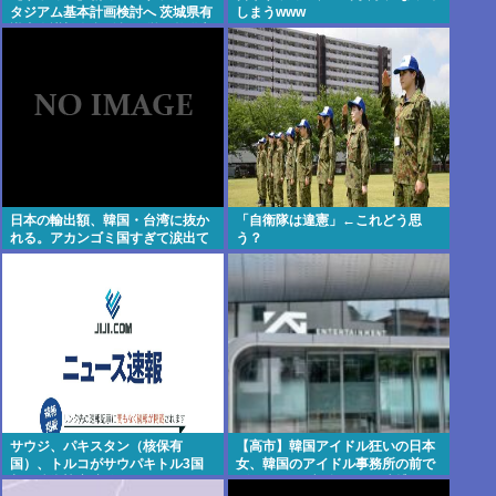
タジアム基本計画検討へ 茨城県有
しまうwww
識者会議初会合 公設民営で整備方
針
日本の輸出額、韓国・台湾に抜か
「自衛隊は違憲」←これどう思
れる。アカンゴミ国すぎて涙出て
う？
きた…
サウジ、パキスタン（核保有
【高市】韓国アイドル狂いの日本
国）、トルコがサウパキトル3国
女、韓国のアイドル事務所の前で
相互防衛協定締結
ゴルフクラブを振り回し逮捕