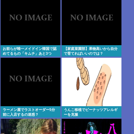
アのパイロットがフラフラで飛ば
界を変えるために
してた」
お前らが唯一メイドイン韓国で認
【家庭菜園部】果物高いから自分
めてるもの「キムチ」あと3つ
で育てればいいのでは？
は？
ラーメン屋でラストオーダー5分
うんこ移植でピーナッツアレルギ
前に入店するの迷惑？
ーを克服