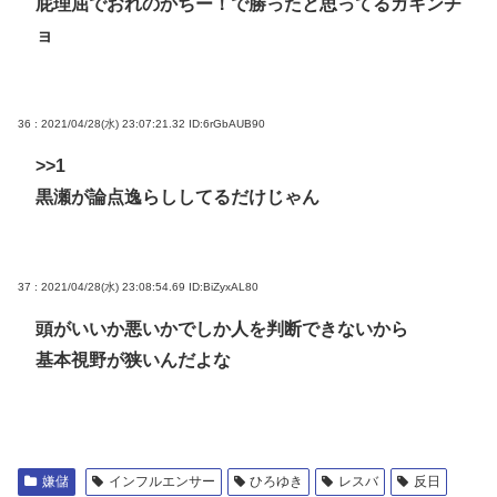
屁理屈でおれのかちー！で勝ったと思ってるガキンチ
ョ
36 : 2021/04/28(水) 23:07:21.32
ID:6rGbAUB90
>>1
黒瀬が論点逸らししてるだけじゃん
37 : 2021/04/28(水) 23:08:54.69
ID:BiZyxAL80
頭がいいか悪いかでしか人を判断できないから
基本視野が狭いんだよな
嫌儲
インフルエンサー
ひろゆき
レスバ
反日