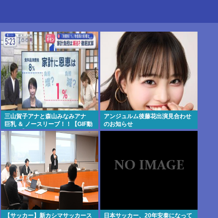
三山賀子アナと森山みなみアナ
アンジュルム後藤花出演見合わせ
巨乳 ＆ ノースリーブ！！【GIF動
のお知らせ
画あり】
【サッカー】新カシマサッカース
日本サッカー、20年安泰になって