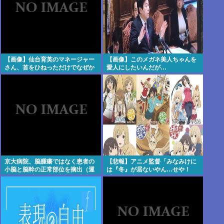
【画像】仙台育英のマネージャー
【画像】このメガネ美人ちゃんを
さん、首をひねっただけでなぜか
愛人にしたいんだが…
ウインクしたことにされてしまう
www
京大病院、脳腫瘍ではなく患者の
【悲報】アニメ監督「みなみけに
小脳と脳幹の正常部位を摘出（運
は『冬』が居ないやん…せや！
動と自発呼吸を司る部位） 患者は
『冬』の末っ子をアニメオリジナ
生き地獄に
ルで出そ！」