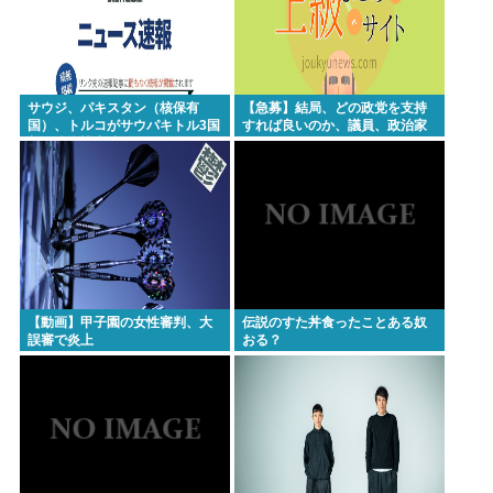
初の2万人割れ。無茶苦茶生きやすい国になってる件
www
【画像】仙台育英のマネージャーさん、首をひねっ
ただけでなぜかウインクしたことにされてしまう
サウジ、パキスタン（核保有
【急募】結局、どの政党を支持
国）、トルコがサウパキトル3国
すれば良いのか、議員、政治家
www
相互防衛協定締結
は全員悪か
高橋名人が左手のバネを取るため手術を決意
チック症のゆうぽん、久々に見たらめっちゃ悪化し
てた…
Powered by livedoor 相互RSS
【動画】甲子園の女性審判、大
伝説のすた丼食ったことある奴
誤審で炎上
おる？