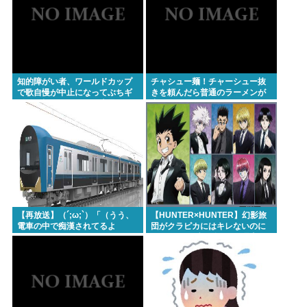
知的障がい者、ワールドカップ
チャシュー麺！チャーシュー抜
で歌自慢が中止になってぶちギ
きを頼んだら普通のラーメンが
レ発狂親を殴りまくり大暴れ
出てきたんだが、これっておか
www
しくねえ？
【再放送】（´;ω;`）「（うう、
【HUNTER×HUNTER】幻影旅
電車の中で痴漢されてるよ
団がクラピカにはキレないのに
う…）」
ヒソカにはブチギレてる理由