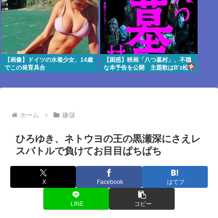
【画像】ドイツの水着少女、14歳
【困惑】映画「八つ墓村」、不穏
でこの発育具合
な本予告を公開 主題歌はB'z松本
率いるTMG
ホーム
嫌儲
ひろゆき、ネトウヨの王の黒瀬深にさえレ
スバトルで負けてお目目ぱちぱち
X
Facebook
はてブ
LINE
コピー