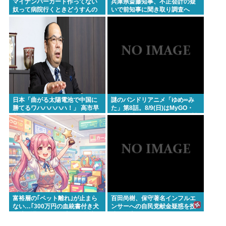
マイナンバーカード作ってない
兵庫県斎藤知事、不正会計の疑
奴って病院行くときどうすんの
いで前知事に聞き取り調査へ
日本「曲がる太陽電池で中国に
謎のバンドリアニメ「ゆめ∞み
勝てるワハハハハハ！」 高市早
た」第8話。8/9(日)はMyGO・
苗「勝てる！ ガハハハハハ
RAS出演のLuckyFes’26を無料
ハ！」
配信。AveMujica劇場情報もあ
るよ100万アツドリ
富裕層の｢ペット離れ｣が止まら
百田尚樹、保守著名インフルエ
ない…｢300万円の血統書付き犬
ンサーへの自民党献金疑惑を投
は時代遅れ｣という真のお金持ち
稿し炎上
が"向かった先"