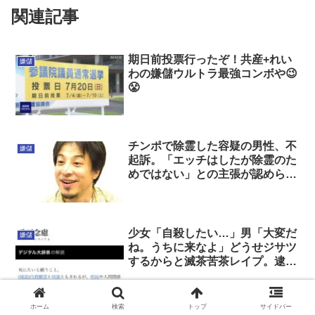
関連記事
期日前投票行ったぞ！共産+れい
嫌儲
わの嫌儲ウルトラ最強コンボや😉
😤
チンポで除霊した容疑の男性、不
嫌儲
起訴。「エッチはしたが除霊のた
めではない」との主張が認められ
る。
少女「自殺したい…」男「大変だ
嫌儲
ね。うちに来なよ」どうせジサツ
するからと滅茶苦茶レイプ。逮捕
される
ホーム
検索
トップ
サイドバー