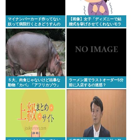
マイナンバーカード作ってない
【画像】女子「ディズニーで結
奴って病院行くときどうすんの
婚式を挙げさせてくれないモラ
ハラ彼氏。過呼吸になりまし
た。涙が止まらない」
５大、肉食じゃないけど凶暴な
ラーメン屋でラストオーダー5分
動物「カバ」「アフリカゾウ」
前に入店するの迷惑？
「バッファロー」「コーカサス
オオカブト」