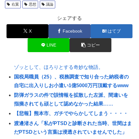
右翼
思想
議論
シェアする
X
Facebook
はてブ
LINE
コピー
ゾッとして、ほろりとする奇妙な物語。
国税局職員（25）、税務調査で知り合った納税者の
自宅に出入りしお小遣い1億5000万円頂戴するwww
防弾ガラスの件で誤情報を拡散した左派、間違いを
指摘されても頑として認めなかった結果……
【悲報】熊本市、ガチでやらかしてしまう・・・・
渡邊渚さん「私がPTSDと診断された当時、世間はま
だPTSDという言葉は浸透されていませんでした」