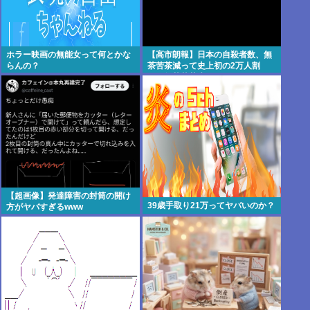
ホラー映画の無能女って何とかな
【高市朗報】日本の自殺者数、無
らんの？
茶苦茶減って史上初の2万人割
れ。無茶苦茶生きやすい国になっ
てる件www
【超画像】発達障害の封筒の開け
39歳手取り21万ってヤバいのか？
方がヤバすぎるwww