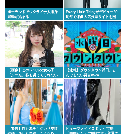
ポーランドでウクライナ人排斥
Every Little Thingがデビュー30
運動が始まる
周年で楽曲人気投票サイトを開
設 俺はもちろんFace the
Changeに入れてきたぞ
【画像】このレベルの女の子
【速報】ダウンタウン浜田、と
「ふーん、私も誘ってくれない
んでもない発言www
んだ⋯」
【驚愕】性行為をしない『友情
ヒューマノイドロボット 市場
結婚』をした夫婦、こうなる
「中国がシェア8割です」普通の