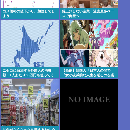
コメ価格の値下がり、加速してし
賃上げしない企業 過去最多ペー
まう
スで倒産へ
ニセコに宿泊する外国人の消費
【画像】韓国人「日本人の間で
額、1人あたり58万円も使ってく
『女が破滅的な人生を送るのを楽
れることが判明。日本人の4.6倍
しむ陰湿な趣味』が流行ってい
る」119万バズ【HotTweets】
お金がなくなったら増えるわかめ