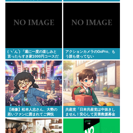
( ヽ´ん`) 「週に一度の楽しみと
アクションカメラのGoPro、も
言ったらすき家1000円コースだ
う誰も使ってない
な」
【画像】松本人志さん、大勢の
共産党「日本共産党は中抜きし
若いファンに囲まれてご満悦
ません！安心して災害救援募金
www
をしてください！」