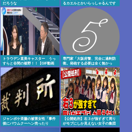
だろうな
るカエルとかいらっしゃるんです
か？」 川名凜「それがいるんで
すよ」
トラウデン直美キャスター うっ
専門家「大阪府警、完全に過剰防
すらと谷間の裾野！！【GIF動画
衛。発砲する必要は全く無かっ
あり】
た」
ジャンポケ斉藤の被害女性「事件
【公開処刑】右３が強すぎて周り
後にバウムクーヘン売ったり
がモブにしか見えない女子の集団
TikTokライブしててムカついた」
www 【Pickup05153411】