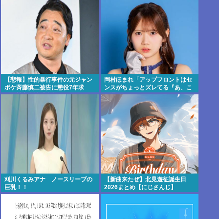
【悲報】性的暴行事件の元ジャン
岡村ほまれ「アップフロントはセ
ポケ斉藤慎二被告に懲役7年求
ンスがちょっとズレてる『あ、こ
刑、被害女性「安心して眠りた
れ選ぶんだぁ』みたいな。悪口で
い」
はなく斬新
刈川くるみアナ ノースリーブの
【新曲来たぜ】北見遊征誕生日
巨乳！！
2026まとめ【にじさんじ】