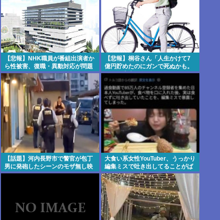
【悲報】NHK職員が番組出演者か
【悲報】桐谷さん「人生かけて7
ら性被害、復職・異動対応が問題
億円貯めたのにガンで死ぬかも。
に
もっと素直に遊べばよかった」
【話題】河内長野市で警官が包丁
大食い系女性YouTuber、うっかり
男に発砲したシーンのモザ無し映
編集ミスで吐き出してることがば
像が公開される。
れてしまう 海外でも炎上