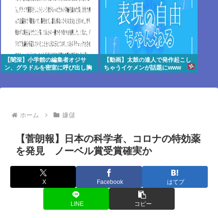
【闇深】小学館の編集者オジサ
【動画】太鼓の達人で発作起こし
ン、グラドルを密室に呼び出し胸
ちゃうイケメンが話題にwww
を見せろと強要し脱がせる
ホーム
嫌儲
【菅朗報】日本の科学者、コロナの特効薬
を発見 ノーベル賞受賞確実か
X
Facebook
はてブ
LINE
コピー