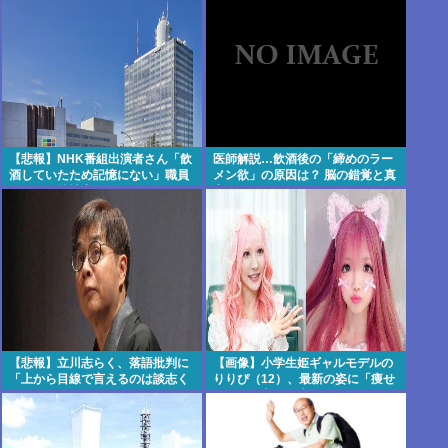
【悲報】NHK番組出演者さん「飲
医師解説…飲酒後の「締めのラー
酒していたため記憶にない」職員
メン欲」の原因は？ 脳の錯覚と真
さんへの性被害が発
実 [8/5]
覚・・・・・・・・・
【悲報】立川志らく、落語批判に
【画像】小学生姫ギャルモデルの
「上から目線で言えるのは談志く
りりぴ（12）、最新の姿に「痩せ
らい」とピシャリ
すぎ」と心配の声