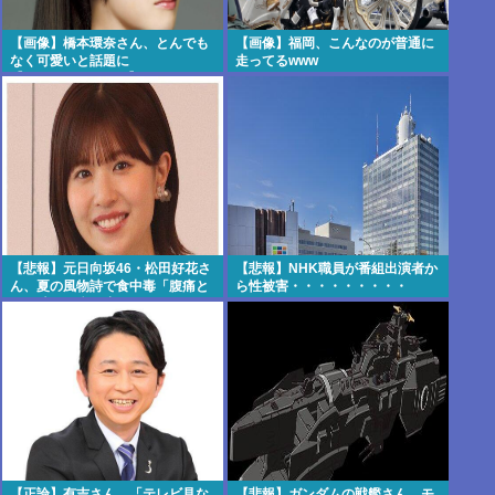
【画像】橋本環奈さん、とんでも
【画像】福岡、こんなのが普通に
なく可愛いと話題に
走ってるwww
【Pickup05153414】
【悲報】元日向坂46・松田好花さ
【悲報】NHK職員が番組出演者か
ん、夏の風物詩で食中毒「腹痛と
ら性被害・・・・・・・・・
おう吐と下痢が止まらな
い」・・・・・・・・・
【正論】有吉さん、「テレビ見な
【悲報】ガンダムの戦艦さん、モ