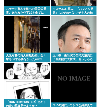
スケート高木美帆への国民栄誉
イスラエル 軍人、「ハマスを発
賞、送られた包丁10本全てに
見」したのかパレスチナ人の結
『内閣総理大臣 高市早苗』の文
婚式に乱入、手榴弾を投げ込ん
字が刻まれる…
で炸裂させる
大阪府警の犯人射殺動画、全く
玉川徹、生出演の自民党議員に
撃ち56す必要なかったwww
「全面的に大賛成、おっしゃる
通り」 消費減税への主張めぐり
【HUNTER×HUNTER】あたし
ワイの謎にシワシワな身体見て
の昔の写真見せようか？