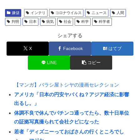
嫌儲
インテリ
コロナウイルス
ニュース
人間
判明
日本
病気
社会
科学
科学者
シェアする
X
Facebook
はてブ
LINE
コピー
【マンガ】バラシ屋トシヤの漫画セレクション
アメリカ「日本の円安ヤバくね？アジア経済に影響
出るし。」
体調不良で休んでパチンコ通ってたら、数十日単位
の証拠写真撮られて会社クビになった
若者「ディズニーっておばさんの行くところでし