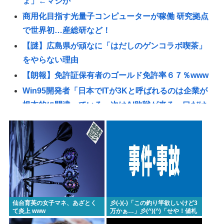
ょ」←マジか
商用化目指す光量子コンピューターが稼働 研究拠点
で世界初…産総研など！
【謎】広島県が頑なに「はだしのゲンコラボ喫茶」
をやらない理由
【朗報】免許証保有者のゴールド免許率６７％www
Win95開発者「日本でITが3Kと呼ばれるのは企業が
根本的に間違っている。次はAI敗戦が来る。口だけ
でこの国は何も学ばない」
【福岡】「ネパールは天国だった」海外出張から帰
国の蔵内勇夫議長が発言 福岡県議会に姿見せる “金
銭授受”疑惑は第三者委員会設置へ
【悲報】アイドルが歌下手な理由
【悲報】渡邊渚さん「無理解や差別は永遠に変わら
仙台育英の女子マネ、あざとく
彡(-)(-)「この釣り竿欲しいけど3
ない」「誰かが言わなければ」PTSD公表への決
て炎上 www
万かぁ…」彡(^)(^)「せや！値札
張り替えればええやん！」 逮捕
意・・・・・・・・・