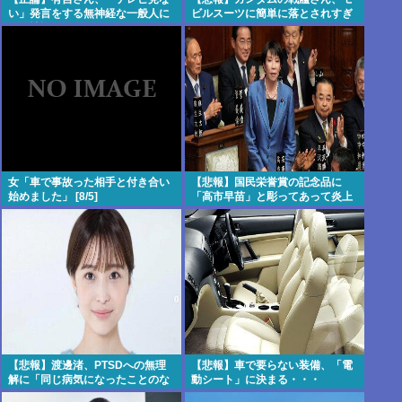
い」発言をする無神経な一般人に
ビルスーツに簡単に落とされすぎ
ガチ憤慨・・・・・・・・・
るwww
女「車で事故った相手と付き合い
【悲報】国民栄誉賞の記念品に
始めました」 [8/5]
「高市早苗」と彫ってあって炎上
【悲報】渡邊渚、PTSDへの無理
【悲報】車で要らない装備、「電
解に「同じ病気になったことのな
動シート」に決まる・・・
い人間にはわからない」