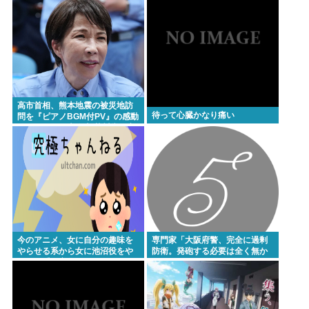
新潟
VIP過疎った理由、作曲ゲェジ説
ゴールデンレトリバーとかいう犬、欠点が存在しな
い
手巻きタバコとかいうコスパ最強の喫煙方法
母親「下の娘が自閉症じゃなくなった！6年間よくぞ
高市首相、熊本地震の被災地訪
待って心臓かなり痛い
問を『ピアノBGM付PV』の感動
乗り越えた(TдT)」👈335万バズwww
ポルノにして大炎上 芥川賞作家
ぶちぎれ「アホか！」
ケンモメンが考える、最強の現実逃避の方法
Powered by livedoor 相互RSS
今のアニメ、女に自分の趣味を
専門家「大阪府警、完全に過剰
やらせる系から女に池沼役をや
防衛。発砲する必要は全く無か
らせる系へ変化
った」