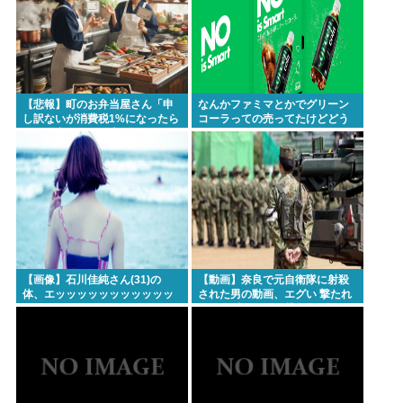
【悲報】町のお弁当屋さん「申
なんかファミマとかでグリーン
し訳ないが消費税1%になったら
コーラっての売ってたけどどう
その分商品代を値上げするわ」
なん？
【画像】石川佳純さん(31)の
【動画】奈良で元自衛隊に射殺
体、エッッッッッッッッッッッ
された男の動画、エグい 撃たれ
ッッッッッッ！
てから叫びながら苦しみもがい
て死ぬ