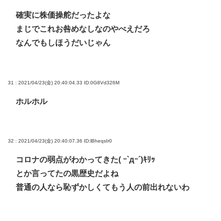
確実に株価操舵だったよな
まじでこれお咎めなしなのやべえだろ
なんでもしほうだいじゃん
31 : 2021/04/23(金) 20:40:04.33
ID:0G8Vd326M
ホルホル
32 : 2021/04/23(金) 20:40:07.36
ID:lBheqsIr0
コロナの弱点がわかってきた( ｰ`дｰ´)ｷﾘｯ
とか言ってたの黒歴史だよね
普通の人なら恥ずかしくてもう人の前出れないわ