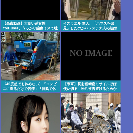
【高市動画】大食い系女性
イスラエル 軍人、「ハマスを発
YouTuber、うっかり編集ミスで吐
見」したのかパレスチナ人の結婚
き出してる所のカットを忘れ大炎
式に乱入、手榴弾を投げ込んで炸
上 海外でも拡散
裂させる
〈40度超でも休めない〉「コンビ
【米軍】長射程精密ミサイルほぼ
ニに寄るだけで苦情」「日陰で休
使い切る 米兵被害避けるためか
むとサボり」ごみ収集員を追い詰
める“周囲の目”