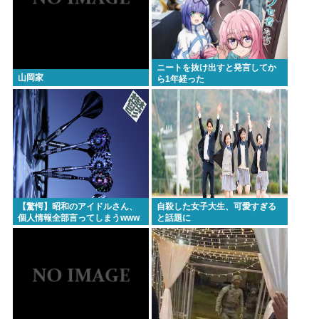
ニートを抜け出すと発言してか
山岡家
ら1年経った
【驚愕】昭和のアイドルさん、
自殺した女子大生、可愛すぎる
個人情報全部言ってしまうwww
と話題に