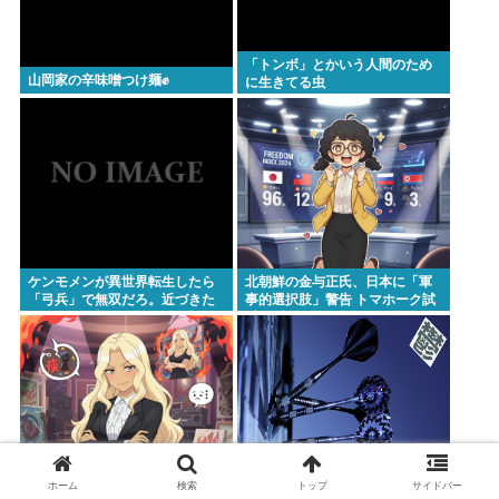
「トンボ」とかいう人間のため
山岡家の辛味噌つけ麺✊
に生きてる虫
ケンモメンが異世界転生したら
北朝鮮の金与正氏、日本に「軍
「弓兵」で無双だろ。近づきた
事的選択肢」警告 トマホーク試
くない、一撃ごとにモンスター
射に反発
殺せば超早い。
ホーム
検索
トップ
サイドバー
学校行事で登山をしていた女子