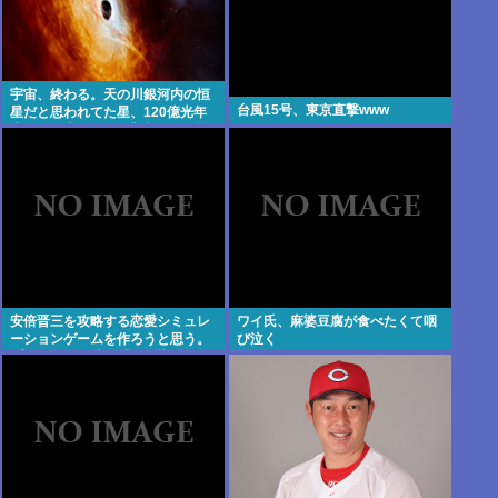
宇宙、終わる。天の川銀河内の恒
台風15号、東京直撃www
星だと思われてた星、120億光年
先にある太陽の500兆倍明るい星
だと判明。
安倍晋三を攻略する恋愛シミュレ
ワイ氏、麻婆豆腐が食べたくて咽
ーションゲームを作ろうと思う。
び泣く
プロポーズの時も「その指輪は何
だよ」とツンデレな晋さん