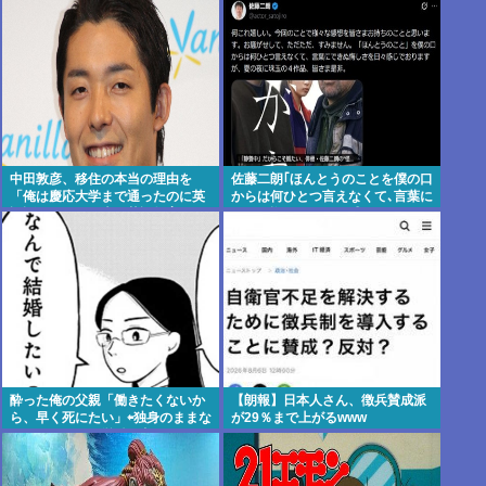
中田敦彦、移住の本当の理由を
佐藤二朗｢ほんとうのことを僕の口
「俺は慶応大学まで通ったのに英
からは何ひとつ言えなくて､言葉に
語話せない。日本の英語教育はお
できぬ悔しさを日々感じておりま
かしい」
す｣
酔った俺の父親「働きたくないか
【朗報】日本人さん、徴兵賛成派
ら、早く死にたい」⇦独身のままな
が29％まで上がるwww
ら、ほどほどな労働で良かったの
にな。 自己責任だよ