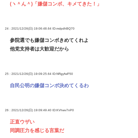
(ヽ＾ん＾)「嫌儲コンボ、キメてきた！」
24 : 2021/12/26(日) 19:06:48.64
ID:mdpdhBQ70
参院選でも嫌儲コンボきめてくれよ
他党支持者は大歓迎だから
25 : 2021/12/26(日) 19:09:25.64
ID:NRgyfwP50
自民公明の嫌儲コンボ決めてくるわ
26 : 2021/12/26(日) 19:09:49.40
ID:KVhwv7nP0
正直ウザい
同調圧力を感じる言葉だ