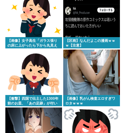
【画像】女子高生「ガラス張り
【区画】なんだよこの漫画ｗｗ
の床に上がったら下から丸見え
ｗ【注意】
だったｗ」ﾊﾟｼｬ
【衝撃】四国で出土した1300年
【画像】乳がん検査エロすぎワ
前のお皿、「あの足跡」が付い
ロタｗｗｗ
ている模様www