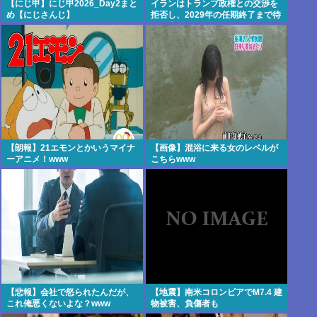
【にじ甲】にじ甲2026_Day2まと
イランはトランプ政権との交渉を
め【にじさんじ】
拒否し、2029年の任期終了まで待
つと表明した
【朗報】21エモンとかいうマイナ
【画像】混浴に来る女のレベルが
ーアニメ！www
こちらwww
【悲報】会社で怒られたんだが、
【地震】南米コロンビアでM7.4 建
これ俺悪くないよな？www
物被害、負傷者も