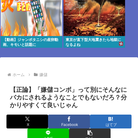
【動画】ジャンボタニシの産卵動
東京が直下型大地震きたら地獄に
画、キモいと話題に
なるよね
ホーム
嫌儲
【正論】「嫌儲コンボ」って別にそんなに
バカにされるようなことでもないだろ？分
かりやすくて良いじゃん
X
Facebook
はてブ