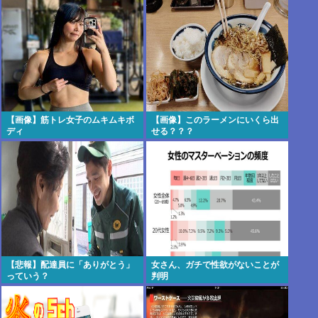
【画像】筋トレ女子のムキムキボ
【画像】このラーメンにいくら出
ディ
せる？？？
【悲報】配達員に「ありがとう」
女さん、ガチで性欲がないことが
っていう？
判明