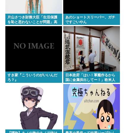
Powered by livedoor 相互RSS
片山さつき財務大臣「生活保護
あのショートスリーパー、ガチ
を恥と思わないことが問題」高
ですごいやん
市早苗「さもしい人のせいで国
が滅びる」
すき家『こういうのがいいんだ
日本政府「はい！軍艦作るから
ろ？』
国に金属供出してー！」欧米人
「don’t stop！」日本人「？」
【議論】キノの旅のキノで抜け
最高の風俗って結局ソープなん