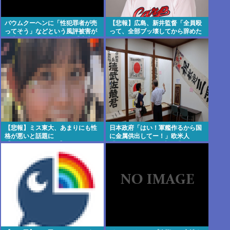
バウムクーヘンに「性犯罪者が売
【悲報】広島、新井監督「全員殴
ってそう」などという風評被害が
って、全部ブッ壊してから辞めた
発生… たしかに女性への手土産に
い」
するにはイメージ悪いよな
【悲報】ミス東大、あまりにも性
日本政府「はい！軍艦作るから国
格が悪いと話題に
に金属供出してー！」欧米人
【Pickup08082942】
「don’t stop！」日本人「？」