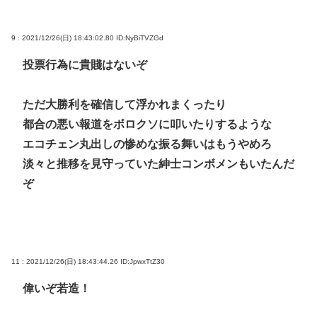
9 : 2021/12/26(日) 18:43:02.80
ID:NyBiTVZGd
投票行為に貴賤はないぞ
ただ大勝利を確信して浮かれまくったり
都合の悪い報道をボロクソに叩いたりするような
エコチェン丸出しの惨めな振る舞いはもうやめろ
淡々と推移を見守っていた紳士コンボメンもいたんだ
ぞ
11 : 2021/12/26(日) 18:43:44.26
ID:JpwxTtZ30
偉いぞ若造！