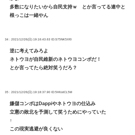
多数になりたいから自民支持ｗ とか言ってる連中と
根っこは一緒やん
34 : 2021/12/26(日) 19:16:43.63
ID:S75NK5Xf0
逆に考えてみろよ
ネトウヨが自民維新のネトウヨコンボだ！
とか言ってたら絶対笑うだろ？
35 : 2021/12/26(日) 19:18:37.90
ID:5HIUdCL5M
嫌儲コンボはDappiやネトウヨの仕込み
立憲の敗北を予測して笑うためにやっていた
↑
この現実逃避が良くない