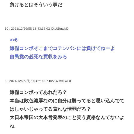
負けるとはそういう事だ
10 : 2021/12/26(日) 18:43:17.02
ID:UjZfgz/M0
>>6
嫌儲コンボそこまでコテンパンには負けてねーよ
自民党の必死な買収をみろ
8 : 2021/12/26(日) 18:42:18.07
ID:ZB7M9FWL0
嫌儲コンボってあれだろ？
本当は敗色濃厚なのに自分は勝ってると思い込んでて
はしゃいじゃってる哀れな情弱だろ？
大日本帝国の大本営発表のこと笑う資格なんてないよ
ね