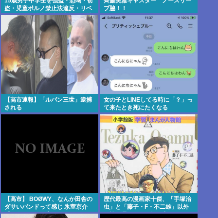
15歳男子中学生を強盗・恐喝・窃
齊藤美雅キャスター ノースリー
盗・児童ポルノ禁止法違反・リベ
ブ脇！！
ンジポルノ防止法違反容疑で逮捕
【高市速報】「ルパン三世」逮捕
女の子とLINEしてる時に「？」っ
される
て来たとき死にたくなる
【高市】 BOØWY、なんか田舎の
歴代最高の漫画家十傑、「手塚治
ダサいバンドって感じ 氷室京介
虫」と「藤子・F・不二雄」以外
「お肉屋さんで生まれました」
に誰を選んでも異論が出るwww