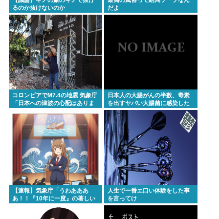
るのか抜けないのか
だよ
コロンビアでM7.4の地震 気象庁
日本人の大腸がんの半数、毒素
「日本への津波の心配はありま
を出すヤバい大腸菌に感染した
せん」
ことによるものだと判明！おま
えらの腸にもいるかも
【速報】気象庁「うわあああ
人生で一番エ口い体験をした事
あ！！『10年に一度』の著しい
を言ってけ
高温が来るぞ！！ヤバい今回は
ヤバい！！」