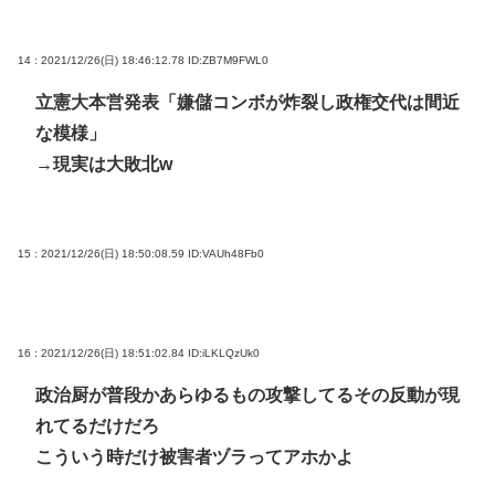
14 : 2021/12/26(日) 18:46:12.78
ID:ZB7M9FWL0
立憲大本営発表「嫌儲コンボが炸裂し政権交代は間近
な模様」
→現実は大敗北w
15 : 2021/12/26(日) 18:50:08.59
ID:VAUh48Fb0
16 : 2021/12/26(日) 18:51:02.84
ID:iLKLQzUk0
政治厨が普段かあらゆるもの攻撃してるその反動が現
れてるだけだろ
こういう時だけ被害者ヅラってアホかよ