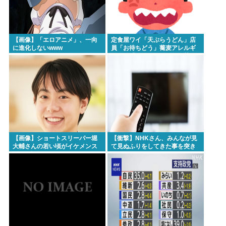
【画像】「エロアニメ」、一向
定食屋ワイ「天ぷらうどん」店
に進化しないwww
員「お待ちどう」蕎麦アレルギ
ーワイ「これそばと一緒に茹で
た？」 ←最初に言わなかったワ
イが悪いのか？
【画像】ショートスリーパー堀
【衝撃】NHKさん、みんなが見
大輔さんの若い頃がイケメンス
て見ぬふりをしてきた事を突き
ギルと話題にwww
付けてしまう･･････････！！