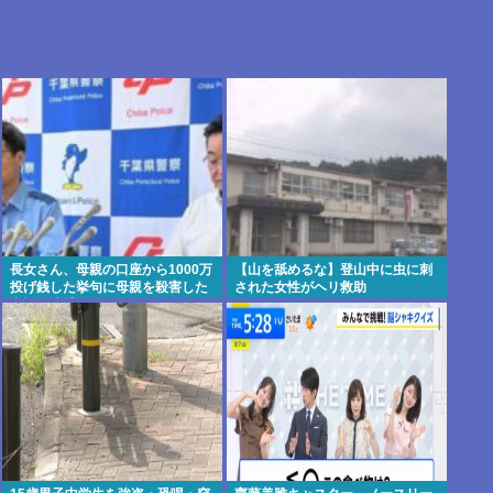
長女さん、母親の口座から1000万
【山を舐めるな】登山中に虫に刺
投げ銭した挙句に母親を殺害した
された女性がヘリ救助
容疑で逮捕