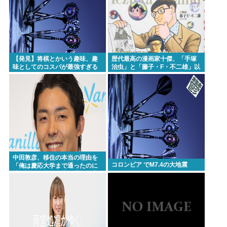
フ役が決定
【悲報】21エモンとか言うマイナーアニメ！
支持率下げてやるの時事通信「国の借金、過去最高
の1346兆円。国民1人当たりの借金は約1095万円
【発見】将棋とかいう趣味、趣
歴代最高の漫画家十傑、「手塚
に」
味としてのコスパが最強すぎる
治虫」と「藤子・F・不二雄」以
www
外に誰を選んでも異論が出る
はじめの一歩 東日本新人王戦編とA級トーナメント
www
編どっちが好き？
マツコ、太った理由をついに自覚 「おかしいなと思
ってたのよ、なんで？って」
「黒瀬深」「テキサス親父」消えたネトウヨ論客の
魅力🥺
中田敦彦、移住の本当の理由を
コロンビア でМ7.4の大地震
「俺は慶応大学まで通ったのに
ニコニコ動画がオワコンになった原因はなんだった
英語話せない。日本の英語教育
はおかしい」
の？
【急募】バスタブの水アカ落とす最強のやつ