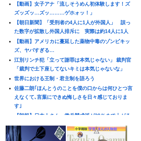
【動画】女子アナ「流しそうめん初体験します！ズ
ズッズッ…ズッ………ゲホォッ！」
【朝日新聞】「受刑者の4人に1人が外国人」 誤っ
た数字が拡散し外国人排斥に 実際は約14人に1人
【動画】アメリカに蔓延した薬物中毒のゾンビキッ
ズ、ヤバすぎる…
江別リンチ犯「立って謝罪は本気じゃない」 裁判官
「裁判で土下座してないキミは本気じゃないな」
世界における王制・君主制を語ろう
佐藤二朗｢ほんとうのことを僕の口からは何ひとつ言
えなくて､言葉にできぬ悔しさを日々感じておりま
す｣
【朗報】日本人さん、徴兵賛成派が29％まで上がる
www
【衝撃】実写映画版「ゼルダの伝説」、ガノンドロ