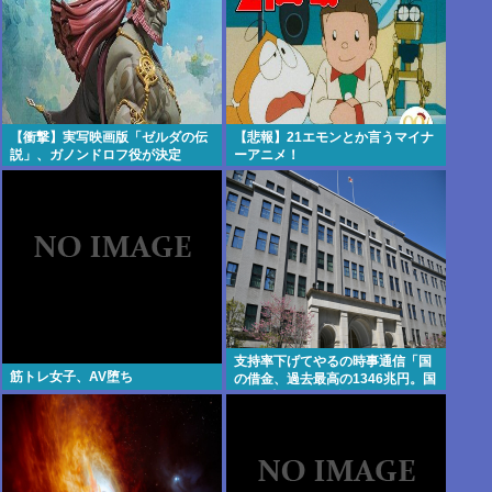
【衝撃】実写映画版「ゼルダの伝
【悲報】21エモンとか言うマイナ
説」、ガノンドロフ役が決定
ーアニメ！
支持率下げてやるの時事通信「国
筋トレ女子、AV堕ち
の借金、過去最高の1346兆円。国
民1人当たりの借金は約1095万円
に」