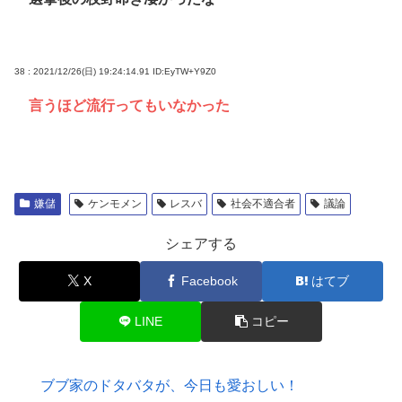
38 : 2021/12/26(日) 19:24:14.91
ID:EyTW+Y9Z0
言うほど流行ってもいなかった
嫌儲
ケンモメン
レスバ
社会不適合者
議論
シェアする
X
Facebook
はてブ
LINE
コピー
ブブ家のドタバタが、今日も愛おしい！