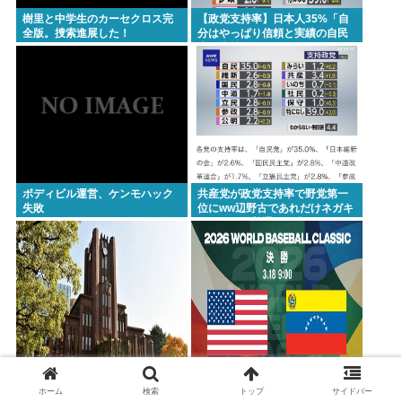
樹里と中学生のカーセクロス完
【政党支持率】日本人35%「自
全版。捜索進展した！
分はやっぱり信頼と実績の自民
党を支持します」
ボディビル運営、ケンモハック
共産党が政党支持率で野党第一
失敗
位にww辺野古であれだけネガキ
ャンしてた普通の日本人たち激
怒へ..
【動画像】ミス東大が可愛いと
アメリカ大統領として原爆の日
話題に
に日本に来てくれたのって「オ
ホーム
検索
トップ
サイドバー
バマ」さんだけだよね…